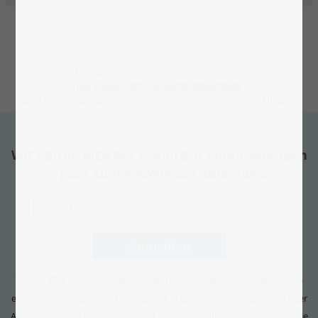
Alle Preise inkl. MwSt., zzgl.
Versandkosten
.
Hersteller- und Sicherheitshinweise
Rabattierte Preise entsprechen den jeweiligen 30-Tage-Bestpreisen.
Wir halten dich per E-Mail auf dem Laufenden
– Jetzt zum Newsletter anmelden!
Durch Klick auf "Anmelden" erklärst du dich - jederzeit widerruflich -
*
einverstanden, per E-Mail-Newsletter in regelmäßigen Abständen über
Angebote und Aktionen informiert zu werden. Für weitere Details s. die