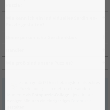
Puzzle?
Wie kann ich ein individuelles Sardinien-
Puzzle gestalten?
Deine persönliche Geschenkbox
Händler
Wie groß sind unsere Puzzles?
Schon gehört? Dein Lieblingsfoto als echtes
Puzzle oder gleich mehrere besondere
Momente als
Fotopuzzle-Collage
– jetzt in nur
wenigen Minuten ein einzigartiges
Fotopuzzle
gestalten!