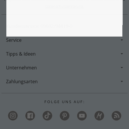
Datenschutzerklärung.
Kundenservice: 09602/94419-0
Service
Tipps & Ideen
Unternehmen
Zahlungsarten
F O L G E U N S A U F :