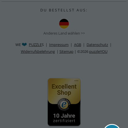
D U B E S T E L L S T A U S :
Anderes Land wählen >>
WE
PUZZLE
S |
Impressum
|
AGB
|
Datenschutz
|
Widerrufsbelehrung
|
Sitemap
| ©2026
puzzleYOU