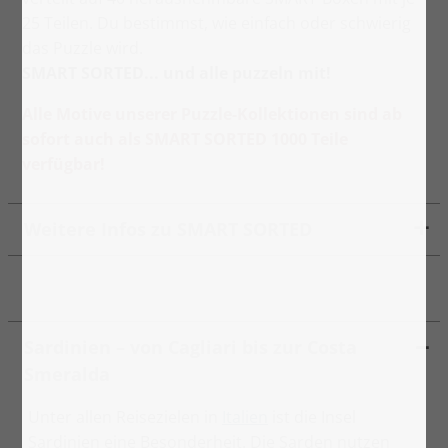
25 Teilen. Du bestimmst, wie einfach oder schwierig
das Puzzle wird.
SMART SORTED... und alle puzzeln mit!
Alle Motive unserer Puzzle-Kollektionen sind ab
sofort auch als SMART SORTED 1000 Teile
verfügbar!
Weitere Infos zu SMART SORTED
Sardinien – von Cagliari bis zur Costa
Smeralda
Unter allen Reisezielen in
Italien
ist die Insel
Sardinien eine Besonderheit. Die Sarden nutzen