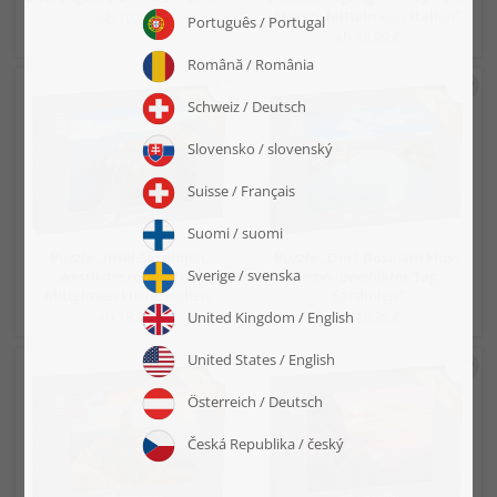
Marco, Mittelmeer, Italien“
ab 19,99 €
ab 19,99 €
Puzzle „Insel Sardinien,
Puzzle „Dorf Bosa am Fluss
westliche zerklüftete
Temo, bewölkter Tag,
Mittelmeerküste, Italien“
Sardinien“
ab 19,99 €
ab 19,99 €