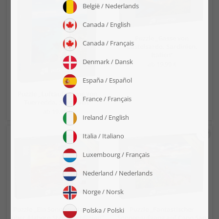
Puzzle „Gasse von
Castelsardo, Sardinien,
Italien“
ab 19,99 €
Puzzle „Luftaufnahme von
Tuerredda, Sardinien“
ab 19,99 €
Puzzle „Ein Sonnenuntergang
Puzzle „Fantastischer
über Alghero Stadt, Sardinien“
Sonnenaufgang auf Capo San