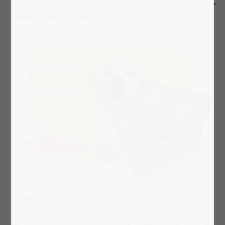
NEU! Die clevere Alternative. So gelingt
jedes Motiv – garantiert.
SMART SORTED ist eine exklusive Erfindung von
puzzleYOU mit WOW-Effekt: Dein 1000-Teile-Puzzle,
verteilt auf 40 herausnehmbare SMART-Boxen mit je