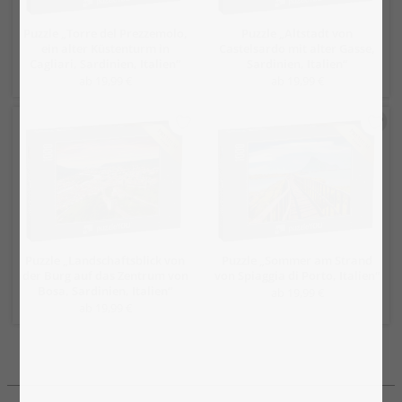
Puzzle „Torre del Prezzemolo,
Puzzle „Altstadt von
ein alter Küstenturm in
Castelsardo mit alter Gasse,
Cagliari, Sardinien, Italien“
Sardinien, Italien“
ab 19,99 €
ab 19,99 €
Puzzle „Landschaftsblick von
Puzzle „Sommer am Strand
der Burg auf das Zentrum von
von Spiaggia di Porto, Italien“
Bosa, Sardinien, Italien“
ab 19,99 €
ab 19,99 €