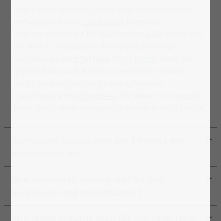
eine eigene Sprache, haben eine exquisite
Küche
entwickelt und die
Landschaft
bietet von
wildromantisch bis karibisch nahezu alle Varianten.
Mit dem La Maddalena Archipel beherbergt
Sardinen ein einzigartiges Stück
Natur
, denn der
größte Naturpark Italiens präsentiert makellos
weiße Strände und einige der schönsten
Tauchreviere im
Mittelmeer
. Mit einem Fotopuzzle
holst du dir diese einzigartige Szenerie nach Hause.
Sardiniens Städte sind ein Erlebnis der
besonderen Art
Wie entstehen unsere vielfältigen
Sardinien- und Insel-Puzzles?
Wie lange braucht man für ein 1000-Teile-