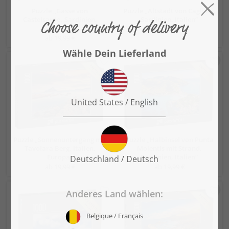
Puzzle „Gasse von
Puzzle „Altstadt von Cagliari,
Castelsardo, Sardinien,
Sardinien, Italien“
Italien“
ab 19,99 €
ab 19,99 €
Puzzle „Sonnenuntergang mit
Puzzle „Halbinsel von Punta
Tavolara Berg, Italien,
Molentis mit Strand,
Europa“
Sardinien, Italien“
ab 19,99 €
ab 19,99 €