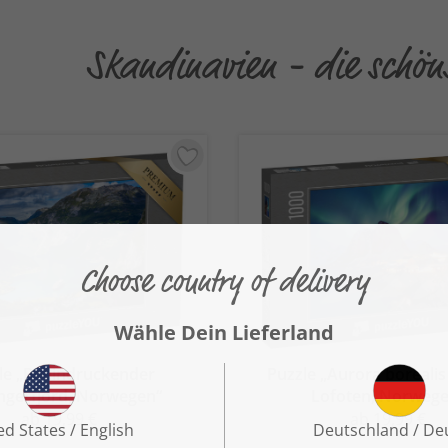
Skandinavien - die schön
le „Beeindruckender
Puzzle „Aurora borealis
ngerfjord, Norwegen“
Lofoten, Norwege
ab 19,99 €
ab 19,99 €