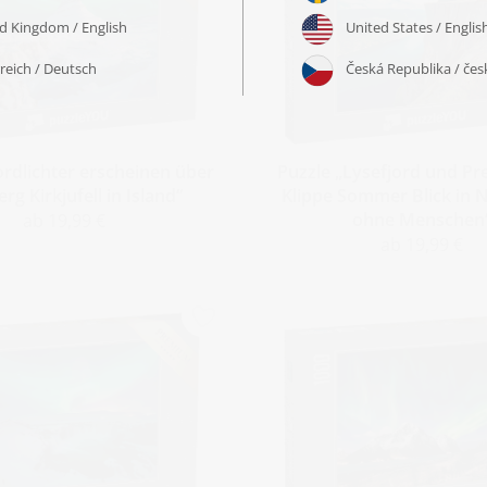
rdlichter erscheinen über
Puzzle „Lysefjord und Pr
rg Kirkjufell in Island“
Klippe Sommer Blick in
ohne Menschen
ab 19,99 €
ab 19,99 €