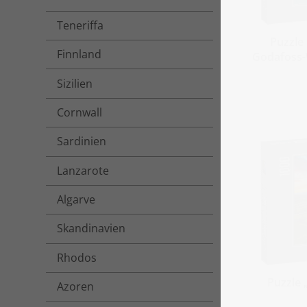
Teneriffa
Puzzle
Finnland
Godafoss-W
Sizilien
Cornwall
Sardinien
Lanzarote
Algarve
Skandinavien
Rhodos
Puzzle 
Azoren