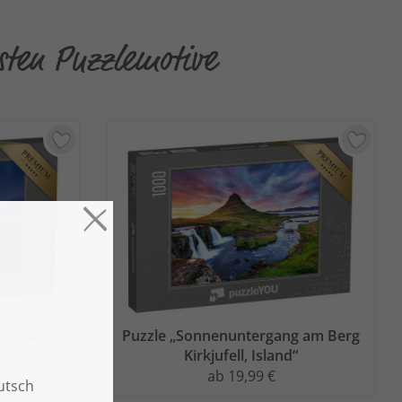
sten Puzzlemotive
 auf den
Puzzle „Sonnenuntergang am Berg
n“
Kirkjufell, Island“
ab 19,99 €