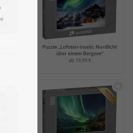
eikestolen
Puzzle „Lofoten-Inseln: Nordlicht
 Norwegen
über einem Bergsee“
“
ab 19,99 €