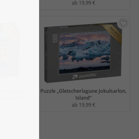
ab 19,99 €
dpanorama
Puzzle „Gletscherlagune Jokulsarlon,
Stockholm“
Island“
ab 19,99 €
n