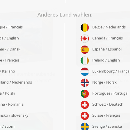
Blick auf atemberaubende
Puzzle „Fischereihaf
der Lofoten, Norwegen“
schwedischen Schären
Ramsoe“
ab 19,99 €
ab 19,99 €