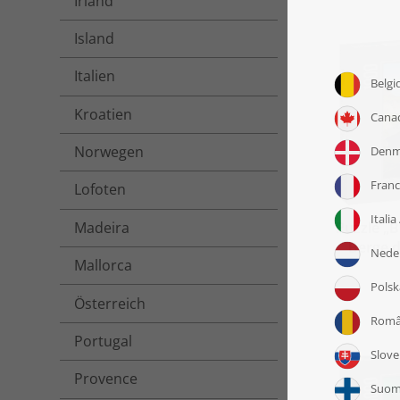
Irland
Island
Italien
Kroatien
Norwegen
Lofoten
Madeira
Puzzle „
Berge 
Mallorca
Österreich
Portugal
Provence