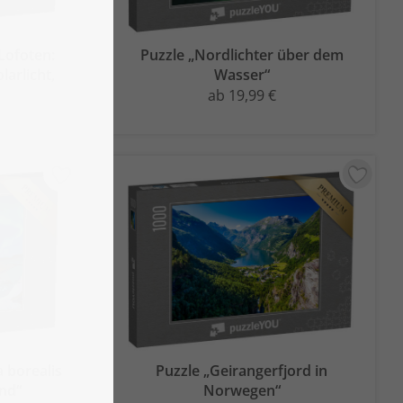
Lofoten:
Puzzle „Nordlichter über dem
larlicht,
Wasser“
ab 19,99 €
a borealis
Puzzle „Geirangerfjord in
and“
Norwegen“