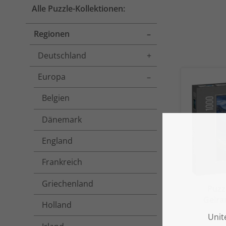
Alle Puzzle-Kollektionen:
Regionen
Toggle menu
Deutschland
Toggle menu
Europa
Toggle menu
Belgien
Dänemark
England
Frankreich
Griechenland
Puzz
Geira
Holland