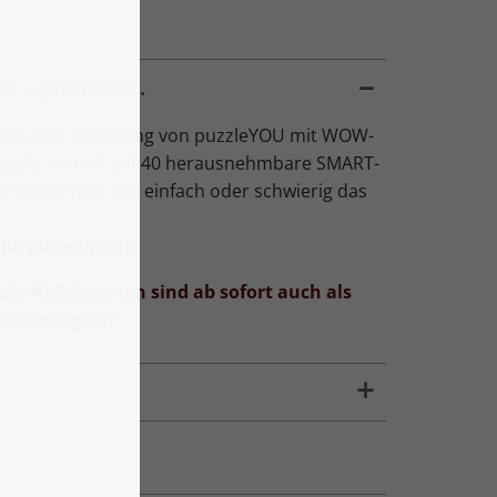
v – garantiert.
exklusive Erfindung von puzzleYOU mit WOW-
Puzzle, verteilt auf 40 herausnehmbare SMART-
Du bestimmst, wie einfach oder schwierig das
le puzzeln mit!
zle-Kollektionen sind ab sofort auch als
le verfügbar!