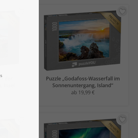
en der
Puzzle „Godafoss-Wasserfall im
, Insel
Sonnenuntergang, Island“
ab 19,99 €