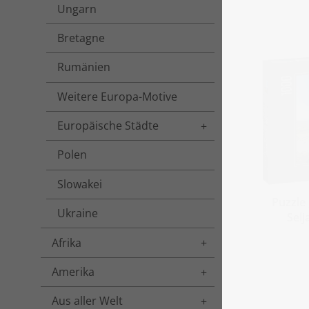
Ungarn
Bretagne
Rumänien
Weitere Europa-Motive
Europäische Städte
Toggle menu
Polen
Slowakei
Puzzle
Ukraine
Selj
Afrika
Toggle menu
Amerika
Toggle menu
Aus aller Welt
Toggle menu