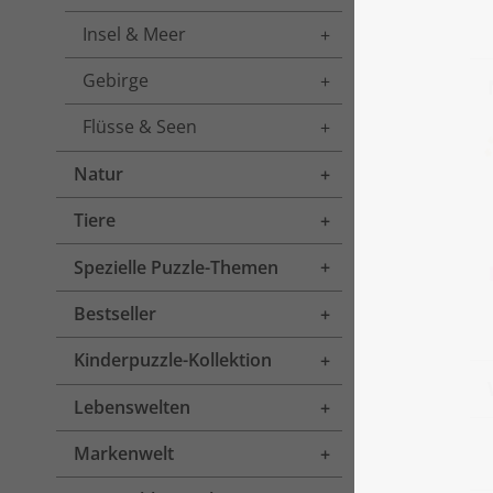
Insel & Meer
Toggle menu
Gebirge
Toggle menu
Flüsse & Seen
Toggle menu
Natur
Toggle menu
Tiere
Toggle menu
Spezielle Puzzle-Themen
Toggle menu
Bestseller
Toggle menu
Kinderpuzzle-Kollektion
Toggle menu
Lebenswelten
Toggle menu
Markenwelt
Toggle menu