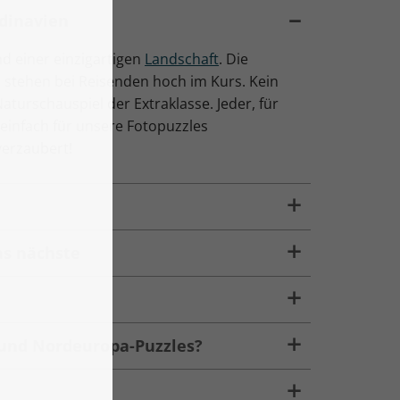
dinavien
d einer einzigartigen
Landschaft
. Die
, stehen bei Reisenden hoch im Kurs. Kein
aturschauspiel der Extraklasse. Jeder, für
 einfach für unsere Fotopuzzles
verzaubert!
as nächste
 und Nordeuropa-Puzzles?