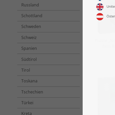
Russland
Schottland
Schweden
Schweiz
Puzzle „No
dem Be
Spanien
Südtirol
Tirol
Toskana
Tschechien
Türkei
Kreta