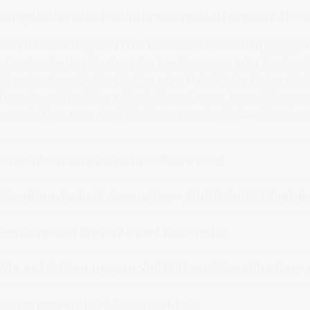
Fotopuzzles mit faszinierenden Motiven aus Skan
Skandinavien begeistert mit einer wunderschönen
Natur
un
skandinavischen Länder, wie etwa
Norwegen
oder
Finnland
Wunder, denn die
Nordlichter
oder Polarlichter bieten ein N
den eine solche Reise nicht in Frage kommt, kann sich ganz
entscheiden. Vom Fjord bis hin zu Grönland, Skandinavien 
Schweden ist immer eine Reise wert
Skandinavische Fotopuzzles – ein Highlight jagt d
Geschenk an Freunde und Bekannte
Wie entstehen unsere vielfältigen Skandinavien-
Deine persönliche Geschenkbox