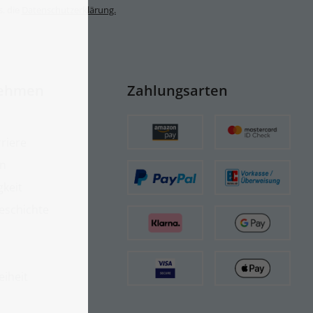
s. die
Datenschutzerklärung.
ehmen
Zahlungsarten
riere
on
gkeit
eschichte
eiheit