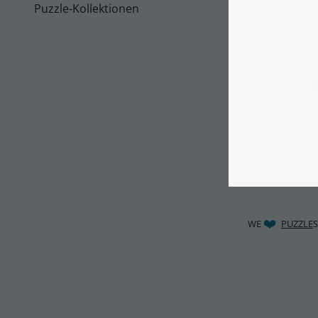
Puzzle-Kollektionen
WE
PUZZLE