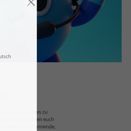
in
le gibt es einiges zu
 Experten, erklären euch
zle haben wir spannende,