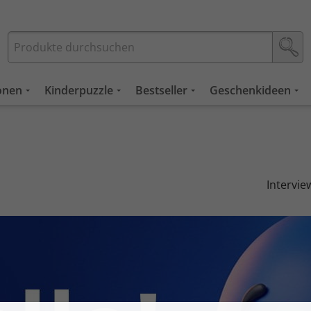
ionen
Kinderpuzzle
Bestseller
Geschenkideen
Intervie