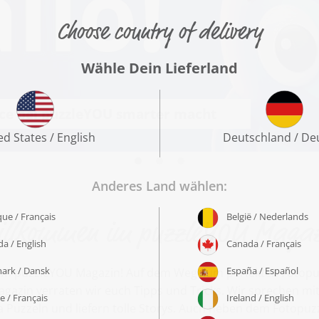
vice bei puzzleYOU smarter macht
illkommen im puzzleYOU Magaz
im puzzleYOU Magazin! Auf dem Weg zum perfekten Fotopuzz
gazin verraten wir euch Tipps und Tricks. Wir sprechen mit
Puzzeln und liefern tolle Storys. Auch neben dem Fotopuz