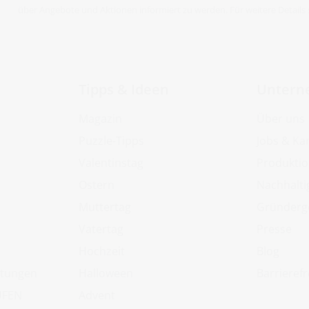
über Angebote und Aktionen informiert zu werden. Für weitere Details 
Tipps & Ideen
Untern
Magazin
Über uns
Puzzle-Tipps
Jobs & Kar
Valentinstag
Produkti
Ostern
Nachhalti
Muttertag
Gründerg
m
Vatertag
Presse
Hochzeit
Blog
rtungen
Halloween
Barrierefr
UFEN
Advent