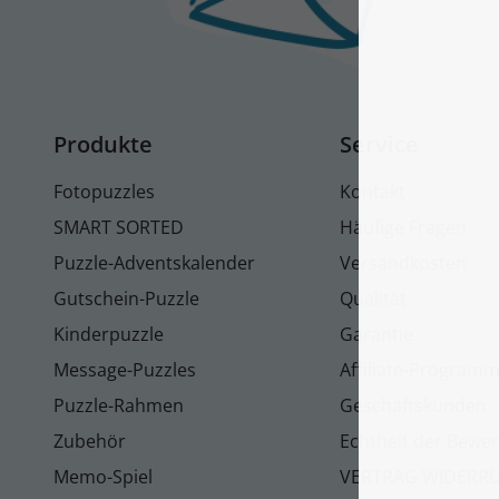
Produkte
Service
Fotopuzzles
Kontakt
SMART SORTED
Häufige Fragen
Puzzle-Adventskalender
Versandkosten
Gutschein-Puzzle
Qualität
Kinderpuzzle
Garantie
Message-Puzzles
Affiliate-Program
Puzzle-Rahmen
Geschäftskunden
Zubehör
Echtheit der Bewe
Memo-Spiel
VERTRAG WIDERR