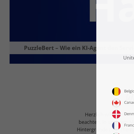
PuzzleBert – Wie ein KI-Agent den Ser
W
Herzlich willkommen 
beachten. In unserem Ma
Hintergründe zum Thema 