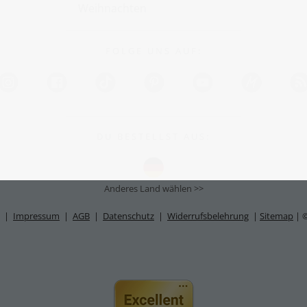
Weihnachten
F O L G E U N S A U F :
D U B E S T E L L S T A U S :
Anderes Land wählen >>
S |
Impressum
|
AGB
|
Datenschutz
|
Widerrufsbelehrung
|
Sitemap
| 