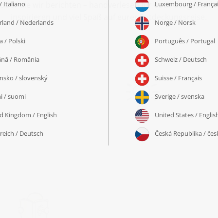
e, über die wir berichten – handverlesen für euch ausgewähl
inspirieren und viel Spaß auf eurer Entdeckungsreise.