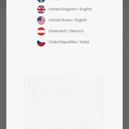
Beliebte Gelini Fotopuzzle-Layouts