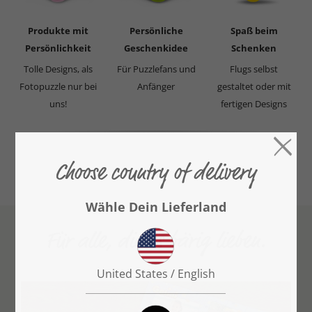
Produkte mit
Persönliche
Spaß beim
Persönlichkeit
Geschenkidee
Schenken
Tolle Designs, als
Für Puzzlefans und
Flugs selbst
Fotopuzzle nur bei
Anfänger
gestaltet oder mit
uns!
fertigen Designs
Für alle, die es bärig lieben.