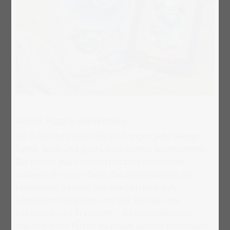
Gelini Puzzle-Kollektion
Die fröhlichen Gelini-Bären bringen jede Menge
Farbe, Spaß und gute Laune in dein Wohnzimmer.
Die Motive aus unseren Puzzle-Kollektionen
zaubern dir schon beim Zusammensetzen ein
Lächeln ins Gesicht und machen Lust aufs
Entdecken. Ob alleine, mit der Familie oder
zusammen mit Freunden – die Gelini-Bärchen
machen jedes Puzzle zu einem kleinen Abenteuer.