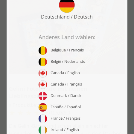
Gelini Fotopuzzle mit deinen
Lieblingsbildern
» Produktbewertungen:
(1)
5,0
/
5,0
Die Gelini-Bären sind schon allein ein echter
Hingucker – aber noch schöner wird dein Bärchen-