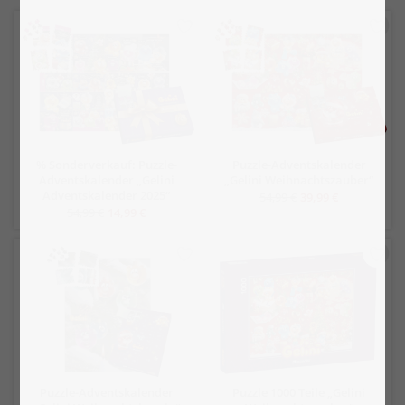
% Sonderverkauf: Puzzle-
Puzzle-Adventskalender
Adventskalender „Gelini
„Gelini Weihnachtszauber“
Adventskalender 2025“
54,99 €
39,99 €
54,99 €
14,99 €
Puzzle-Adventskalender
Puzzle 1000 Teile „Gelini