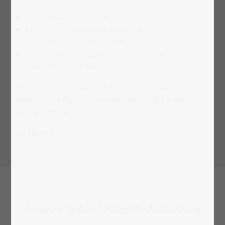
Puzzles ab 48 bis 2000 Teile
Einzelportraits oder Collagen zu
verschiedensten Anlässen
Große Motivvielfalt der farbenfrohen,
sympathischen Bären
Fantasievoll puzzeln mit den liebsten Bären der
Welt – Stück für Stück ein bunter Spaß für die
ganze Familie!
ab 19,99 €
Unsere Gelini Puzzle-Kollektion