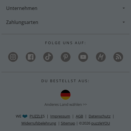
Unternehmen
Zahlungsarten
F O L G E U N S A U F :
D U B E S T E L L S T A U S :
Anderes Land wählen >>
WE
PUZZLE
S |
Impressum
|
AGB
|
Datenschutz
|
Widerrufsbelehrung
|
Sitemap
| ©2026
puzzleYOU