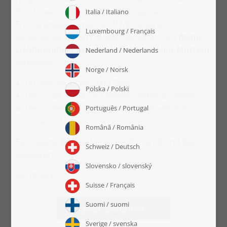
Puzzle, wenn du es mit deinen eigenen
Erinnerungen kombinierst! Mit unseren
personalisierbaren Fotopuzzles kannst du
deine
Lieblingsbilder mit den beliebten Gelini-Motiven
verbinden.
Puzzles ab 48 bis 2000 Teile
Personalisierbar mit eigenen Fotos & Texten
Verschiedene Layouts und individuelle Gelini-
Schachtel
Eine liebevolle Geschenkidee, die Groß und Klein
begeistert.
ab 19,99 €
Jetzt gestalten