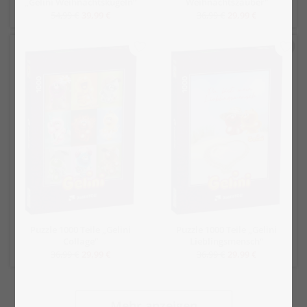
„Gelini Weihnachtskugeln“
Weihnachtszauber“
54,99 €
39,99 €
36,99 €
29,99 €
Puzzle 1000 Teile „Gelini
Puzzle 1000 Teile „Gelini
Collage“
Lieblingsmensch“
36,99 €
29,99 €
36,99 €
29,99 €
Mehr anzeigen