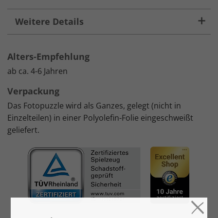
Weitere Details
Alters-Empfehlung
ab ca. 4-6 Jahren
Verpackung
Das Fotopuzzle wird als Ganzes, gelegt (nicht in
Einzelteilen) in einer Polyolefin-Folie eingeschweißt
geliefert.