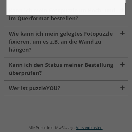
Kann ich mein Fotopuzzle im Hoch- und
im Querformat bestellen?
Wie kann ich mein gelegtes Fotopuzzle
fixieren, um es z.B. an die Wand zu
hängen?
Kann ich den Status meiner Bestellung
überprüfen?
Wer ist puzzleYOU?
Alle Preise inkl. MwSt., zzgl.
Versandkosten
.