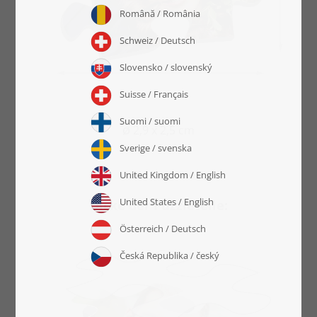
2,9 x 2,5 cm
ø
Dicke der Puzzleteile: