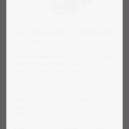
Wenn Fotopuzzles für strahlende
Augen sorgen
Kreative Gutscheine
können so einfach sein:
Gestalte ein
Gutschein-Puzzle
mit
deinem eigenen Bild und deiner persönlichen
Geschenknachricht! Für die Empfänger wird es
spannend: Was sich hinter dem Gutschein
verbirgt, wird erst beim Puzzeln offensichtlich,
denn das 24-Teile-Fotopuzzle wird ohne
Geschenkschachtel geliefert.
Baby on Board! Teile deine Freude über
Familienzuwachs als Puzzle mit.
Schwangerschafts-Fotos oder die allerersten