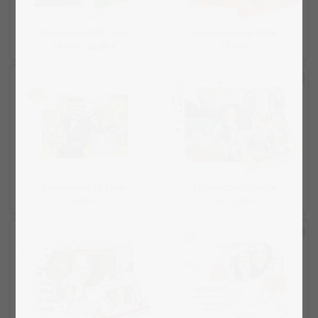
Fotopuzzle 100 Teile
Fotopuzzle 48 Teile
24,99 €
22,99 €
19,99 €
Fotopuzzle 24 Teile
Fotopuzzle-Collage
9,99 €
ab 9,99 €