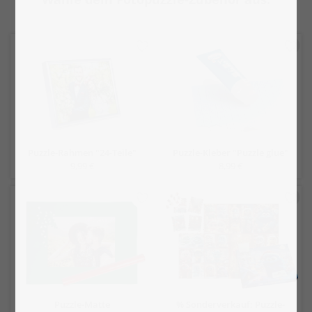
Puzzle-Rahmen "24-Teile"
Puzzle-Kleber "Puzzle glue"
9,99 €
8,99 €
Puzzle-Matte
% Sonderverkauf: Puzzle-