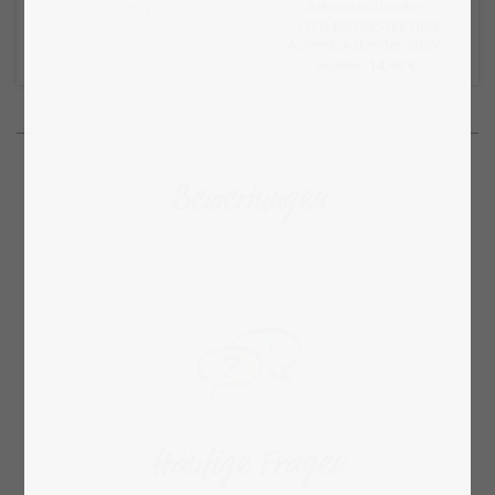
Adventskalender
19,99 €
„LITTLEMONSTERTIME
Adventskalender 2025“
54,99 €
14,99 €
Bewertungen
Häufige Fragen