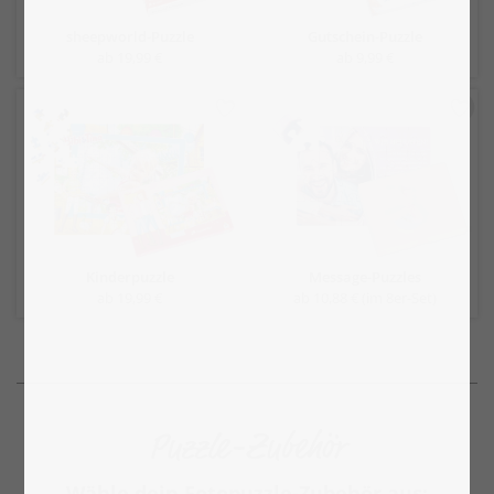
sheepworld-Puzzle
Gutschein-Puzzle
ab 19,99 €
ab 9,99 €
Kinderpuzzle
Message-Puzzles
ab 19,99 €
ab 10,88 € (im 8er-Set)
Puzzle-Zubehör
Wähle dein Fotopuzzle-Zubehör aus: