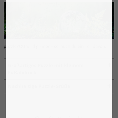
puzzleYOU wird grüner – sei auch du ein Teil davon.
Großartiges Puzzle mit kleinem
Fußabdruck
Nachhaltige Puzzle-Grüße