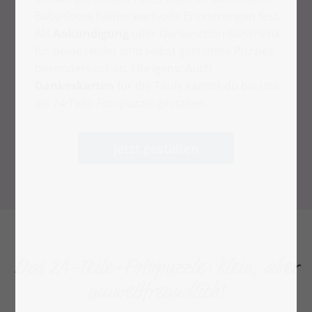
Baby-Fotos halten wertvolle Erinnerungen fest.
Als
Ankündigung
oder Dankeschön-Geschenk
für deine Helfer sind selbst gestaltete Puzzles
besonders schön. Übrigens: Auch
Dankeskarten
für die Taufe kannst du bei uns
als 24-Teile-Fotopuzzle gestalten.
Jetzt gestalten
Das 24-Teile-Fotopuzzle: klein, aber
umweltfreundlich!