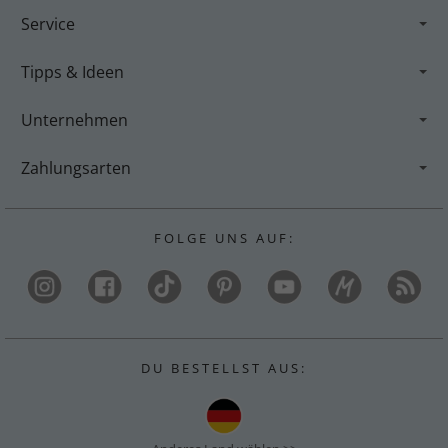
Service
Tipps & Ideen
Unternehmen
Zahlungsarten
F O L G E U N S A U F :
D U B E S T E L L S T A U S :