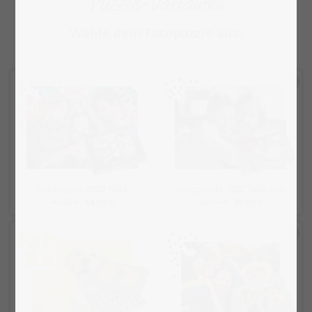
Puzzle-Varianten
Wähle dein Fotopuzzle aus:
Fotopuzzle 2000 Teile
Fotopuzzle 1000 Teile XXL
49,99 €
44,99 €
49,99 €
39,99 €