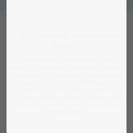
24 Teile Fotopuzzle selbst gestalten -
So geht's
Das 24-Teile-Fotopuzzle ist das kleine, stylische
Geschenk für jeden Anlass. Anstatt einer alltäglichen
Postkarte kannst du dein eigenes Urlaubsfoto zum
Puzzle machen. Beachte bei der Bestellung, dass das
24-Teile-Fotopuzzle fertig gelegt und ohne Puzzle-
Schachtel an dich versandt wird. Präsentiere die 24
Puzzleteile in einem hübschen Umschlag oder
Geschenkbeutelchen.