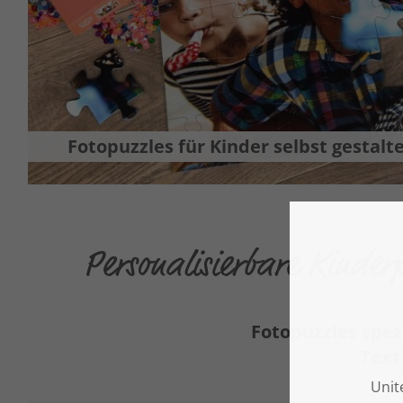
Fotopuzzles für Kinder selbst gestalt
Personalisierbare Kinder
Fotopuzzles spezi
Text