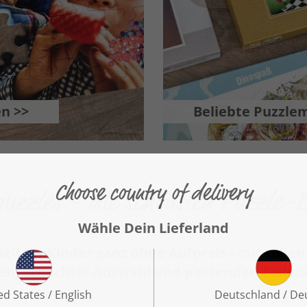
en >>
Beliebte Puzzlem
puzzles - die schönsten Puzzle-E
ell für Kinder ganz ohne Aufpreis - mit tolle
en, Schachtel-Auswahl und passenden Teilez