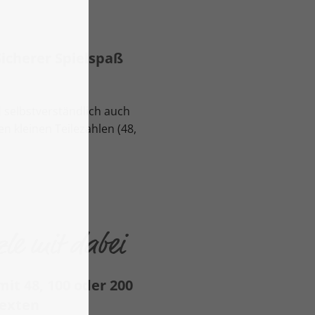
icherer Spielspaß
d selbstverständlich auch
n kleinen Teilezahlen (48,
zle mit dabei
it 48, 100 oder 200
Texten