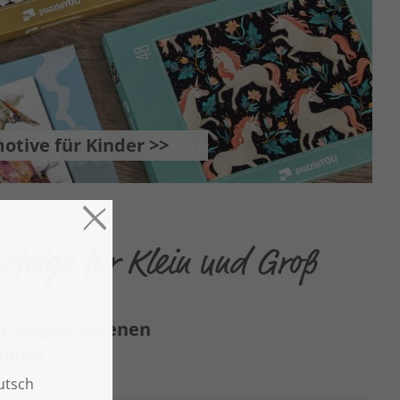
otive für Kinder >>
rfolge für Klein und Groß
n Designs, eigenen
ahlen