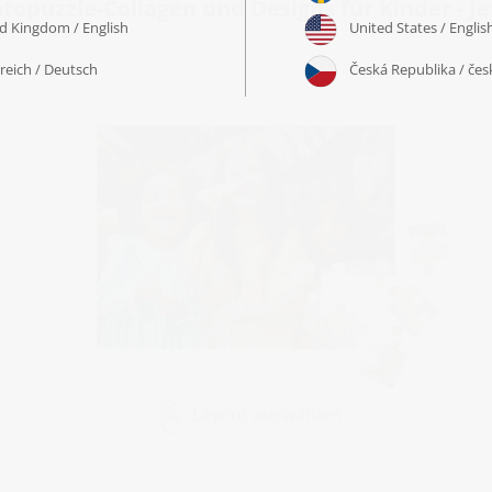
topuzzle-Collagen und Designs für Kinder - Je
Layout auswählen