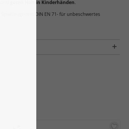
t und
guten Halt in Kinderhänden
.
 Spielzeugnorm DIN EN 71- für unbeschwertes