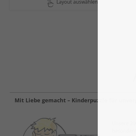
Layout auswählen
Mit Liebe gemacht – Kinderpuzzle für unver
Unsere 200
besonderer