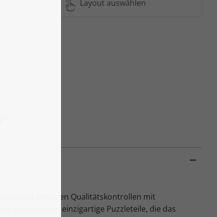
Layout auswählen
r
hrung und strengen Qualitätskontrollen mit
hen passgenaue, einzigartige Puzzleteile, die das