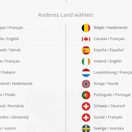
le Fotopuzzle für Kinder selbst g
Lieblings-Layout wählen und kreativ werden