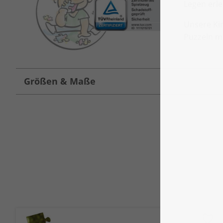
Legen erle
Unsere Ki
Puzzeln m
Größen & Maße