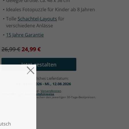
Gelegte Größe: ca. 48 x 36 cm
Ideales Fotopuzzle für Kinder ab 8 Jahren
Tolle
Schachtel-Layouts
für
verschiedene Anlässe
15 Jahre Garantie
26,99 €
24,99 €
Jetzt gestalten
Voraussichtliches Lieferdatum:
Di., 11.08.2026 - Mi., 12.08.2026
Alle Preise inkl. MwSt., zzgl.
Versandkosten
.
Hersteller- und Sicherheitshinweise
Rabattierte Preise entsprechen den jeweiligen 30-Tage-Bestpreisen.