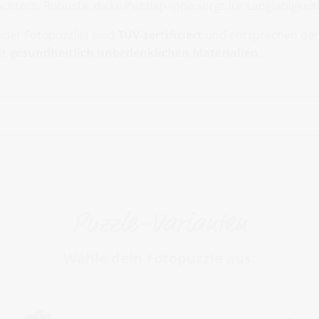
ichtern. Robuste, dicke Puzzlepappe sorgt für Langlebigkei
nder Fotopuzzles sind
TÜV-zertifiziert
und entsprechen der
it
gesundheitlich unbedenklichen Materialien
.
Puzzle-Varianten
Wähle dein Fotopuzzle aus: