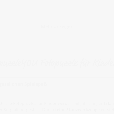
Mehr anzeigen
puzzleYOU Fotopuzzle für Kinde
gesslichen Spielspaß
-Teile-Fotopuzzles für Kinder werden mit jahrelanger Erfa
 Sorgfalt hergestellt. Durch
feine Stanzwerkzeuge
entste