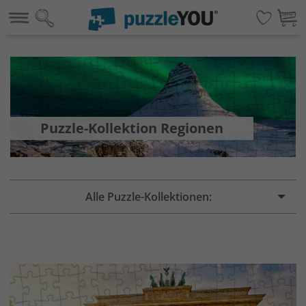
Puzzle-Kollektion Regionen
Alle Puzzle-Kollektionen: