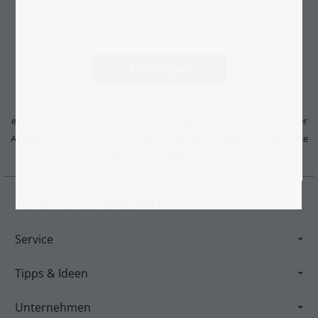
Durch Klick auf "Anmelden" erklärst du dich - jederzeit widerruflich -
*
einverstanden, per E-Mail-Newsletter in regelmäßigen Abständen über
Angebote und Aktionen informiert zu werden. Für weitere Details s. die
Datenschutzerklärung.
Kundenservice: 09602/94419-0
Service
Tipps & Ideen
Unternehmen