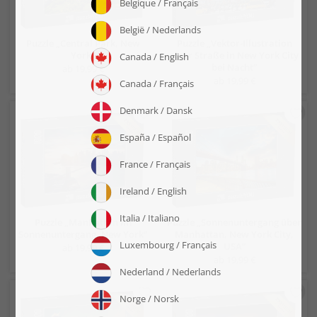
Puzzle „Central Park, New
Puzzle „Vektor-Illustration
York“
einer Straße in New York City
bei Nacht“
ab 19,99 €
ab 19,99 €
Puzzle „Manhattan im
Puzzle „Sonnenuntergang über
Sonnenuntergang, New York“
Manhattan, New York City,
USA“
ab 19,99 €
ab 19,99 €