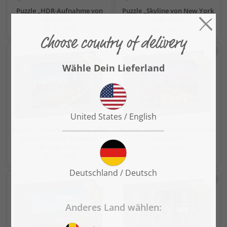
Puzzle „HDR-Aufnahme von
Puzzle „Skyline von New York
New York“
City, USA“
ab 19,99 €
ab 19,99 €
Puzzle „Sonnenuntergang über
Puzzle „Abendliche Skyline von
Manhattan mit Brooklyn
New York“
Bridge, USA“
ab 19,99 €
ab 19,99 €