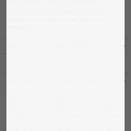
SMART SORTED... und alle puzzeln mit!
Alle Motive unserer Puzzle-Kollektionen sind ab
sofort auch als SMART SORTED 1000 Teile
verfügbar!
Weitere Infos zu SMART SORTED
New York City – die Stadt, die niemals
schläft
New York ist eine faszinierende Metropole, die an
jeder Ecke mit ihrem eigenen Charme überzeugt.
Spannende Geschichte, überwältigende Gebäude
und Elemente der Moderne treffen hier
aufeinander und machen New York zu einer der