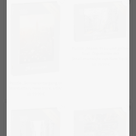
Puzzle „Mann, Frau und gelbes
Taxi: Ölgemälde mit
Straßenansicht aus New York“
ab 19,99 €
Puzzle „Sonnenuntergang in
Manhattan, New York, USA“
ab 19,99 €