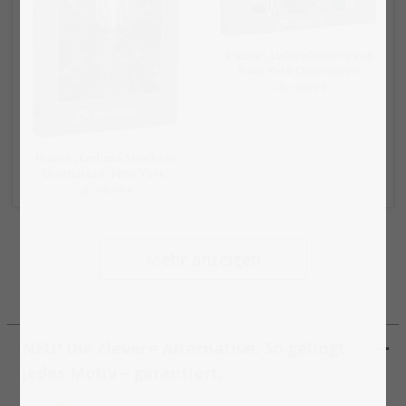
Puzzle „Luftaufnahme von
New York Downtown“
ab 19,99 €
Puzzle „Endlose Straße in
Manhattan, New York“
ab 19,99 €
Mehr anzeigen
NEU! Die clevere Alternative. So gelingt
jedes Motiv – garantiert.