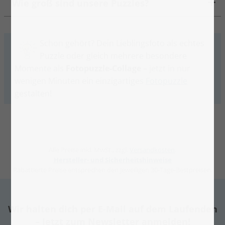
Wie groß sind unsere Puzzles?
Schon gehört? Dein Lieblingsfoto als echtes
Puzzle oder gleich mehrere besondere
Momente als
Fotopuzzle-Collage
– jetzt in nur
wenigen Minuten ein einzigartiges
Fotopuzzle
gestalten!
Alle Preise inkl. MwSt., zzgl.
Versandkosten
.
Hersteller- und Sicherheitshinweise
Rabattierte Preise entsprechen den jeweiligen 30-Tage-Bestpreisen.
Wir halten dich per E-Mail auf dem Laufenden
– Jetzt zum Newsletter anmelden!