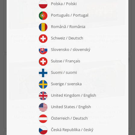
Puzzle „Freiheitsstatue im
Puzzle „New York: Skyline mit
Detail, New York, USA“
Brooklyn und Manhattan“
ab 19,99 €
ab 19,99 €
Puzzle „Central Park und
Puzzle „Luftbild von
Wolkenkratzer von
Manhattan, New York City,
Manhattan, New York“
Vintage-Design“
ab 19,99 €
ab 19,99 €