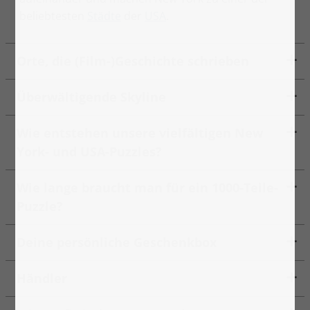
beliebtesten
Städte
der
USA
.
Orte, die (Film-)Geschichte schrieben
Überwältigende Skyline
Wie entstehen unsere vielfältigen New
York- und USA-Puzzles?
Wie lange braucht man für ein 1000-Teile-
Puzzle?
Deine persönliche Geschenkbox
Händler