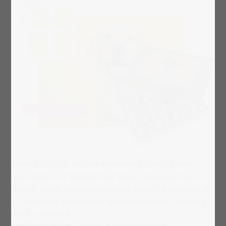
SMART SORTED ist eine exklusive Erfindung von
puzzleYOU mit WOW-Effekt: Dein 1000-Teile-Puzzle,
verteilt auf 40 herausnehmbare SMART-Boxen mit je
25 Teilen. Du bestimmst, wie einfach oder schwierig
das Puzzle wird.