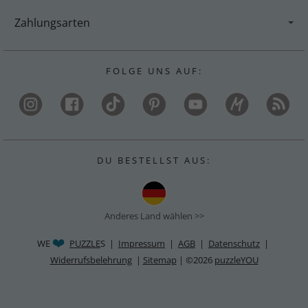
Zahlungsarten
F O L G E U N S A U F :
D U B E S T E L L S T A U S :
Anderes Land wählen >>
WE
PUZZLE
S |
Impressum
|
AGB
|
Datenschutz
|
Widerrufsbelehrung
|
Sitemap
| ©2026
puzzleYOU