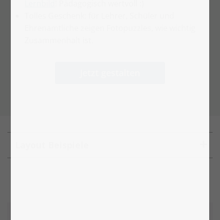
Lernbild
! Pädagogisch wertvoll :)
Tolles Geschenk: für Lehrer, Schüler und
Ehrenamtliche zeigen Fotopuzzles, wie wichtig
Zusammenhalt ist.
Jetzt gestalten
Layout Beispiele