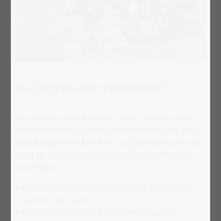
Im Auftrag der Pädagogik
Das perfekte Geschenk für Lehrer, Schüler und
Ehrenamtliche! Die smart sortierten Puzzles sind
ideal
für größere Runden.
Als
Lernhilfen
oder als
Spiel im Vereinsheim
sind die smarten Puzzles
unschlagbar.
Gruppenfoto als Puzzle: Welcher Tisch schafft
seinen Teil zuerst?
Individuelle Motive: Gestalte dein eigenes