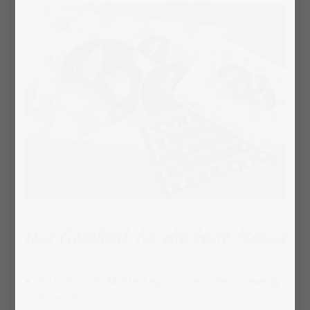
Das Geschenk für die beste Mama
Puzzeln zum Muttertag – so viel oder so wenig
ihr wollt