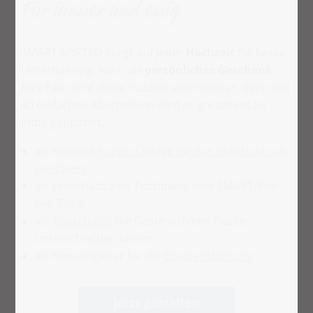
Für immer und ewig
SMART SORTED sorgt auf jeder
Hochzeit
für beste
Unterhaltung. Auch als
persönliches Geschenk
fürs Paar sind diese Puzzles unschlagbar, denn mit
40 einfachen Abschnitten wird es garantiert zu
Ende gepuzzelt.
als kreative
Puzzle-Collage für das Brautpaar als
Geschenk
als unterhaltsame Tischdeko: eine SMART-Box
pro Tisch
als
Gästebuch
: die Gäste auf dem Puzzle
unterschreiben lassen
als Hinweisgeber für die
Brautentführung
Jetzt gestalten