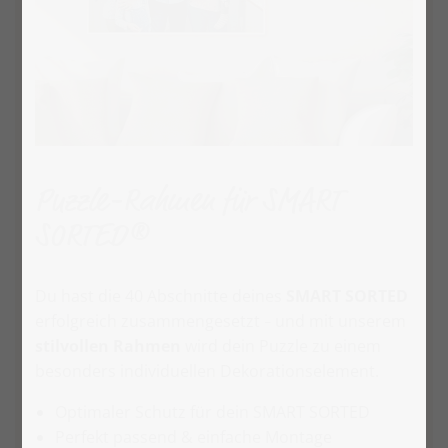
Puzzle-Rahmen für SMART
SORTED®
Du hast die 40 Abschnitte deines
SMART SORTED
erfolgreich zusammengesetzt
und mit unserem
–
stilvollen Rahmen
wird dein Puzzle zu einem
besonders individuellen Dekorationselement.
Optimaler Schutz für dein SMART SORTED
Perfekt passend & einfache Montage