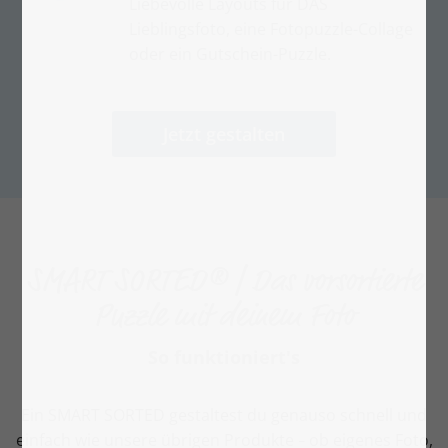
Liebevolle Layouts für DAS
Lieblingsfoto, eine Fotopuzzle-Collage
oder ein Gutschein-Puzzle.
Jetzt gestalten
SMART SORTED® | Das vorsortierte
Puzzle mit deinem Foto
So funktioniert's
Ein SMART SORTED gestaltest du genauso schnell und
einfach wie unsere übrigen Produkte
ob eigenes Foto,
–