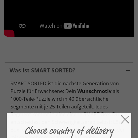
Was ist SMART SORTED?
SMART SORTED ist die nächste Generation von
Puzzle für Erwachsene: Dein
Wunschmotiv
als
1000-Teile-Puzzle wird in 40 übersichtliche
Segmente mit je 25 Teilen aufgeteilt. Jedes
Segment kommt in eine eigene SMART-Box. Du
entscheidest den Schwierigkeitsgrad selbst: Löse
Box für Box für schnelleres Vorankommen – oder
mische mehrere Segmente für mehr