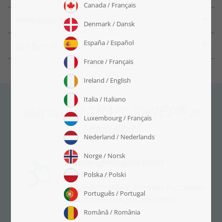
Verpackung
Größen & Maße
Was macht SMART SORTED® so
besonders?
Schwierigkeitsgrad selbst
bestimmen
Entscheide selbst, wie viele Puzzleteile
du auf einmal legen möchtest.