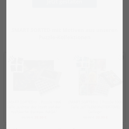
Jetzt gestalten
SMART SORTED mit Motiven aus unseren
Puzzle-Kollektionen
SMART SORTED® | Puzzle 1000
SMART SORTED® | Puzzle 1000
Teile „Lichter der Stadt auf der
Teile „LITTLEMONSTERTIME:
Weltkarte, Europa, NASA“
Collage“
49,99 €
39,99 €
49,99 €
39,99 €