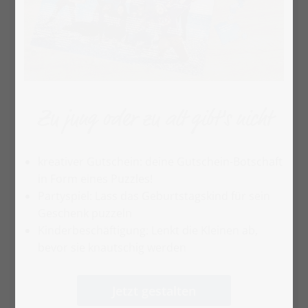
Zu jung oder zu alt gibt's nicht
kreativer Gutschein: deine Gutschein-Botschaft
in Form eines Puzzles!
Partyspiel: Lass das Geburtstagskind für sein
Geschenk puzzeln
Kinderbeschäftigung: Lenkt die Kleinen ab,
bevor sie knautschig werden
Jetzt gestalten