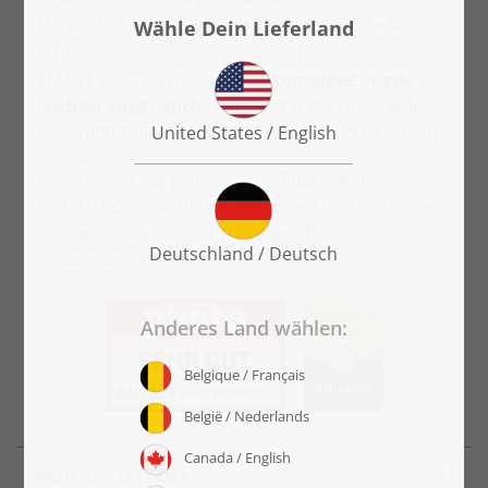
Herausforderung. Egal ob 25 oder 1000 Teile –
Erfolgserlebnisse sind garantiert.
SMART SORTED macht auch
komplexe Puzzle
leichter zugänglich
und sorgt dafür, dass jeder
sein 1000-Teile-Puzzle bis zum letzten Teil schafft.
Tipp:
Perfekt für gemeinsame Puzzle-Runden:
Einfach Boxen aufteilen, einzelne Abschnitte legen
und am Ende zum vollständigen Puzzle
zusammenfügen.
Weitere Details