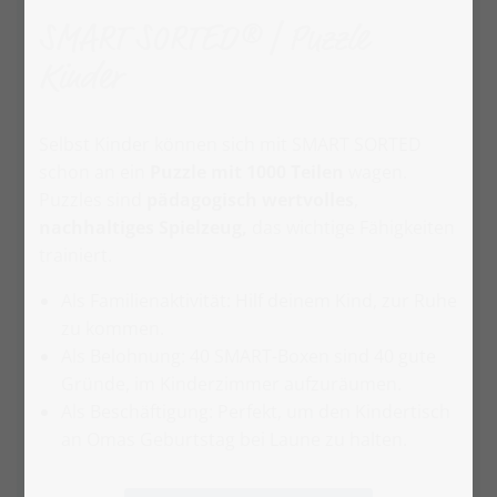
SMART SORTED® | Puzzle
Kinder
Selbst Kinder können sich mit SMART SORTED
schon an ein
Puzzle mit 1000 Teilen
wagen.
Puzzles sind
pädagogisch wertvolles
,
nachhaltiges Spielzeug,
das wichtige Fähigkeiten
trainiert.
Als Familienaktivität: Hilf deinem Kind, zur Ruhe
zu kommen.
Als Belohnung: 40 SMART-Boxen sind 40 gute
Gründe, im Kinderzimmer aufzuräumen.
Als Beschäftigung: Perfekt, um den Kindertisch
an Omas Geburtstag bei Laune zu halten.