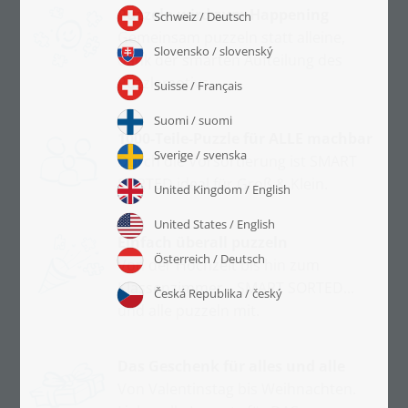
Puzzeln wird zum Happening
Gemeinsam puzzeln statt alleine,
dank der smarten Aufteilung des
Puzzlemotivs.
1000-Teile-Puzzle für ALLE machbar
Durch die Vorsortierung ist SMART
SORTED ideal für Groß & Klein.
Einfach überall puzzeln
Von der Hochzeit bis hin zum
Klassenzimmer
SMART SORTED...
–
und alle puzzeln mit.
Das Geschenk für alles und alle
Von Valentinstag bis Weihnachten.