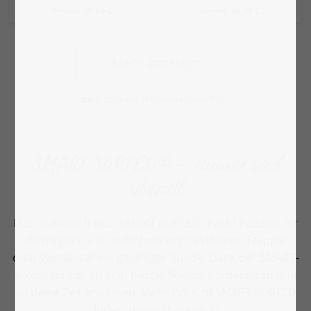
49,99 €
39,99 €
49,99 €
39,99 €
Mehr anzeigen
zur
Puzzle-Kollektionen Übersicht >>
SMART SORTED® – Immer und
überall
Das ist wirklich neu: SMART SORTED macht Puzzeln für
alle möglich – ob zwischendurch in kleinen Etappen
oder gemeinsam in geselliger Runde. Dank der SMART-
Boxen kannst du dein Puzzle flexibel portionieren und
an deine Zeit anpassen. Mehr Infos zu SMART SORTED
findest du
im Magazin >>