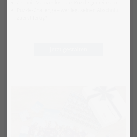
Zeit mit Mama – löst das Puzzle gemeinsam
Puzzle-Challenge – wer legt seinen Abschnitt
zuerst fertig?
Jetzt gestalten