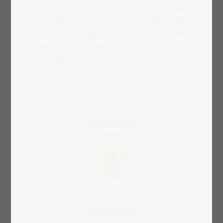
eine Fotocollage oder eines von 25.000 ausgewählten
Fotografen-Motiven aus unseren Puzzle-Kollektionen.
Über Nacht fertigen wir dein Puzzle in clever
vorsortierten Puzzle-Segmenten an. Schon innerhalb
weniger Tage hältst du dein Unikat in den Händen.