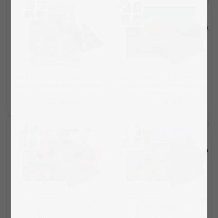
SMART SORTED® | Puzzle 1000
SMART SORTED® | Puzzle 1000
Teile „YOUMANIMALS: Motto
Teile „Aurora borealis:
Collage“
Nordlicht“
49,99 €
39,99 €
49,99 €
39,99 €
SMART SORTED® | Puzzle 1000
SMART SORTED® | Puzzle 1000
Teile „Ein wunderschönes
Teile „Hundertwasserhaus in
Blütenmeer“
Wien, Österreich“