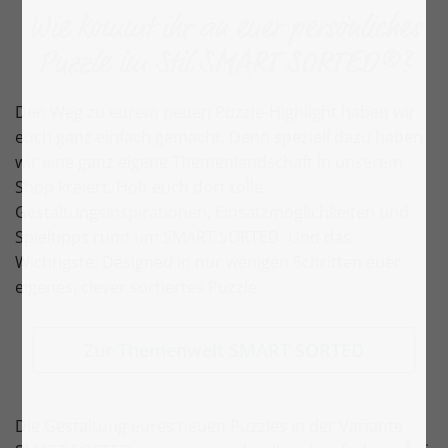
Wie kommt ihr an euer persönliches
Puzzle im Stil SMART SORTED®?
Den Weg zu eurem neuen Puzzle-Highlight haben wir
euch ganz einfach gemacht. Denn speziell dazu haben
wir eine ganz eigene Themenlandschaft in unserem
Shop kreiert. Holt euch dort tolle
Gestaltungsinspirationen, Einsatzmöglichkeiten und
Spieltipps rund um SMART SORTED. Und das
Wichtigste: Designed in nur wenigen Schritten euer
eigenes, clever sortiertes Puzzle.
Zur Themenwelt SMART SORTED
Die Gestaltung eures neuen Puzzles in der Variante