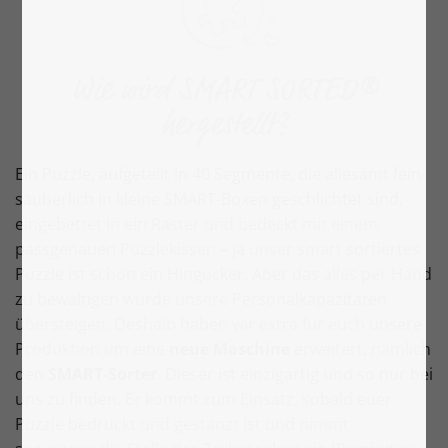
Wie wird SMART SORTED®
hergestellt?
Ein Puzzle, aufgeteilt in 40 Segmente, die allesamt fein
säuberlich in kleine SMART-Boxen geschlichtet sind,
eingebettet in ein Raster und bedeckt mit einem
passgenauen Puzzlekissen – ja unser smart sortiertes
Puzzle ist schon ein Hingucker. Aber das alles per Hand
zu bewältigen würde unsere Personalkapazitäten
übersteigen. Deshalb haben wir extra für euch unsere
Produktion um eine
neue Maschine
erweitert, nämlich
den
SMART-Sorter
. Dieser ist einzigartig und so nur bei
uns zu finden. Er kommt zum Einsatz, sobald euer
Puzzle bedruckt und gestanzt ist und nimmt