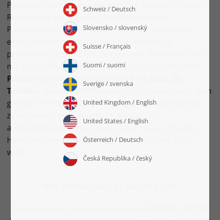
Puzzleteilchen aus der Box und legt sie exakt in dieser
Reihenfolge aneinander. Für ein müheloses
Puzzleerlebnis haben unsere Schächtelchen extra
einen perforierten Rand erhalten, sodass sie
problemlos geöffnet werden können. Blitzschnell und
mit garantiertem Erfolg puzzelt ihr so ein komplettes
Puzzle-Segment bestehend aus 5 x 5 (also 25)
Teilchen
. Alle 40 SMART-Boxen funktionieren nach dem
gleichen Prinzip. Habt ihr die Segmente alle einzelnen
zusammengesetzt, müsst ihr sie nur noch
aneinanderfügen und schon ist euer neues Puzzle im
Handumdrehen fertig. Ganz schön raffiniert, nicht
wahr?
Wie schwer soll es heute sein?
Der besondere Clue an der Sache: Mit SMART SORTED