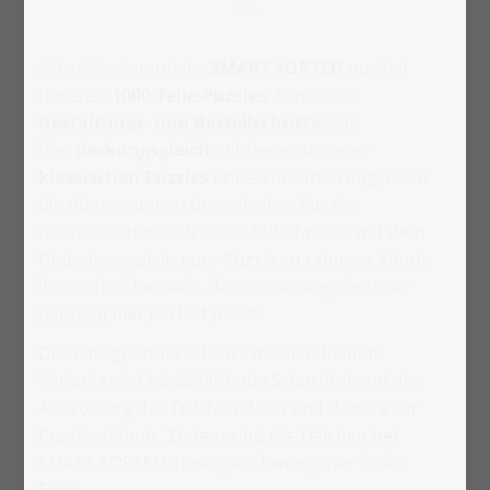
Aktuell bekommt ihr
SMART SORTED
nur bei
unseren
1000-Teile-Puzzles
. Sämtliche
Gestaltungs- und Bestellschritte
sind
hier
deckungsgleich
mit denen unserer
klassischen Puzzles
ohne Vorsortierung. Auch
die Abmessungen der gelegten Puzzles
unterscheiden sich nicht. Falls ihr also mit dem
Gedanken spielt, euer Puzzle zu rahmen, könnt
ihr euch sicher sein, dass unser angebotener
Rahmen
hier perfekt passt.
Der einzige Unterschied zwischen beiden
Varianten ist tatsächlich die Schachtel und die
Anordnung der Teilchen darin und damit euer
Puzzleerlebnis. Zudem sind die Teilchen bei
SMART SORTED etwas geschwungener in der