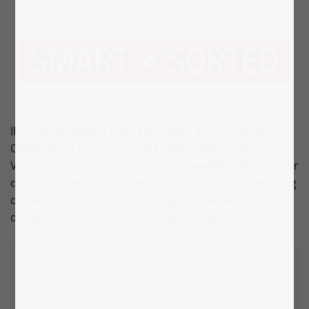
Ihr seht, an SMART SORTED kommt ihr in unserem
Online-Shop nicht so schnell vorbei. Ob ihr diese
Variante bei eurem neuen Puzzle gewählt habt, seht ihr
dann auch im Product Designer durch die Einblendung
des entsprechenden Schriftzuges. (Aber keine Sorge,
dieser befindet sich nicht auf dem fertigen Puzzle.)