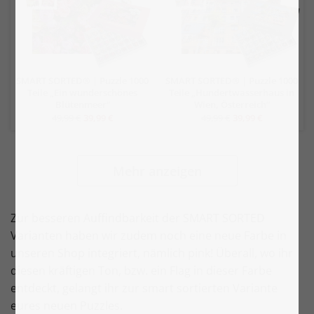
SMART SORTED® | Puzzle 1000
SMART SORTED® | Puzzle 1000
Teile „Ein wunderschönes
Teile „Hundertwasserhaus in
Blütenmeer“
Wien, Österreich“
49,99 €
39,99 €
49,99 €
39,99 €
Mehr anzeigen
Zur besseren Auffindbarkeit der SMART SORTED
Varianten haben wir zudem noch eine neue Farbe in
unseren Shop integriert, nämlich pink! Überall, wo ihr
diesen kräftigen Ton, bzw. ein Flag in dieser Farbe
entdeckt, gelangt ihr zur smart sortierten Variante
eures neuen Puzzles.