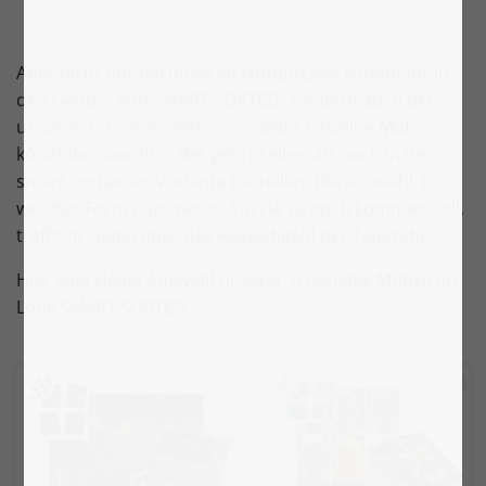
Aber nicht nur bei unseren Fotopuzzles kommt ihr in
den Genuss von SMART SORTED, sondern auch bei
unseren
Puzzle-Kollektionen
. Jedes einzelne Motiv
könnt ihr sowohl in der gebröselten als auch in der
smart sortierten Variante bestellen. Die Auswahl, in
welcher Form euer neues Puzzle zu euch kommen soll,
trefft ihr dabei über das Auswahlfeld der Teilezahl.
Hier eine kleine Auswahl unserer schönstes Motive im
Look SMART SORTED.