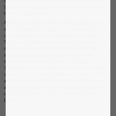
sozusagen die Stelle des Zerbröselers ein (Reminder:
Hier
könnt ihr nochmal nachschauen, wie ein Puzzle
bei uns hergestellt wird).
Anstatt das Puzzle nach dem Stanzvorgang wild in
seine Einzelteile zu zerlegen, drückt der SMART-Sorter
über einer gelöcherten Arbeitsplatte ein Puzzle-
Teilchen nach dem anderen heraus. Diese fallen durch
die Aussparungen in der Metallkonstruktion dann
sorgfältig in die einzelnen SMART-Boxen in der
darunter befindlichen Schachtel. Das Ganze macht er
1000 Mal, bis jede Box befüllt ist. Im Anschluss werden
diese noch mit einem Puzzlekissen versiegelt, sodass
auch garantiert kein Teilchen während des Transports
aus seiner Box fällt. Der Schachteldeckel verschließt
danach alles sicher und schon ist SMART SORTED
bereit zum Legen.