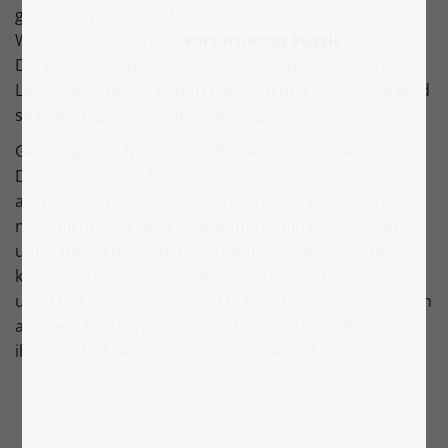
gegeben. Warum nicht unabhängig von der
Weihnachtssaison ein
vorsortiertes Puzzle
anbieten?
Die Einsatz- und Spielmöglichkeiten des klassischen
Legespiels steigen dadurch enorm und das Puzzle wird
so endlich gesellschaftsspielfähig.
Gesagt getan. Nach etwas Bastelarbeit, Tüfteln am
Design und einer Machbarkeitsanalyse stand dann
auch schon der erste Prototyp. Dieser war natürlich
noch nicht final, aber es war immerhin eine Version,
unter der sich alle im Unternehmen etwas vorstellen
konnten. Gemeinsames Brainstorming, Usability-Tests
und Marketinggesichtspunkte formten dann schließlich
aus dem Prototyp die Innovation SMART SORTED, die
ihr ab sofort bei uns im Shop bestellen könnt.