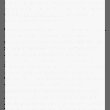
schafft es daher kaum in die engere Auswahl für einen
gemütlichen Spieleabend. Das ist sehr schade, denn es
hat viele
positive Eigenschaften
, sowohl was den
Körper als auch den Geist betrifft.
Es muss doch etwas geben, was auf der einen Seite das
klassische Puzzle vom Prinzip her so belässt, wie es ist,
aber es auf der anderen Seite gleichzeitig in die Riege
der Gesellschaftsspiele hochhebt, dachten wir uns.
Und genau dieser Gedanke hat uns von da an
gefesselt. Liegt die Lösung für unser "Problem" im
Ändern der Teilchenform oder -größe? Sollten die Teile
irgendwie vorsortiert werden? Oder sollten wir ein
Spiel ums Puzzle herum entwickeln, was quasi sowohl
das klassische Puzzeln an sich als auch ein
Gesellschaftsspiel miteinander kombiniert? Runden
über Runden des Grübelns, Kopfzerbrechens und
voller Papierkörbe zogen ins Land, aber der Heureka-
Moment war noch nicht in Sicht. Aber gut Ding will ja