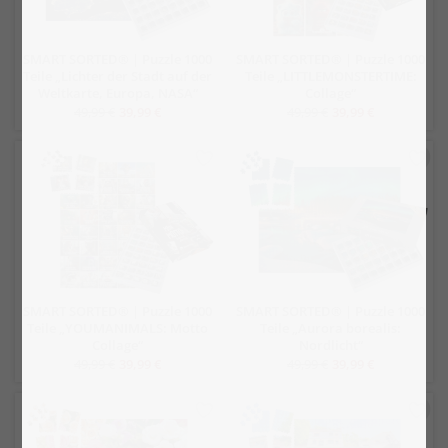
SMART SORTED® | Puzzle 1000
SMART SORTED® | Puzzle 1000
Teile „Lichter der Stadt auf der
Teile „LITTLEMONSTERTIME:
Weltkarte, Europa, NASA“
Collage“
49,99 €
39,99 €
49,99 €
39,99 €
SMART SORTED® | Puzzle 1000
SMART SORTED® | Puzzle 1000
Teile „YOUMANIMALS: Motto
Teile „Aurora borealis:
Collage“
Nordlicht“
49,99 €
39,99 €
49,99 €
39,99 €