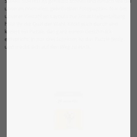
SMART SORTED ist genauso schnell und einfach wie bei
unseren normalen, gebröselten Fotopuzzles. Nur bei
unserer Vielzahl an Layouts zur Schachtelgestaltung
habt ihr die Qual der Wahl. Klickt euch durch und
kreiert ein Puzzle, das ganz eurem Geschmack
entspricht. In nur drei Schritten ist das Puzzle fertig
und macht sich auf den Weg zu euch.