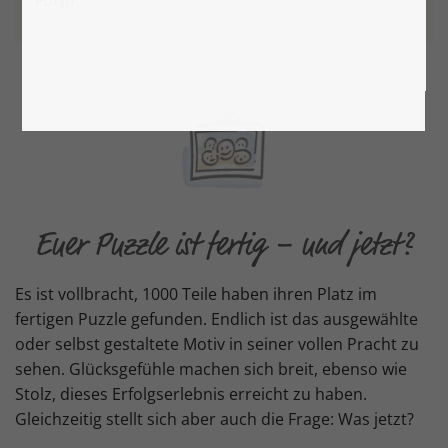
Form.
Euer Puzzle ist fertig – und jetzt?
Es ist vollbracht, 1000 Teile haben ihren Platz im
fertigen Puzzle gefunden. Endlich ist das ausgewählte
oder selbst gestaltete Motiv in seiner vollen Pracht zu
sehen. Glücksgefühle machen sich breit, ebenso wie
Stolz, dieses Erfolgserlebnis erreicht zu haben.
Gleichzeitig stellt sich aber auch die Frage: Was jetzt?