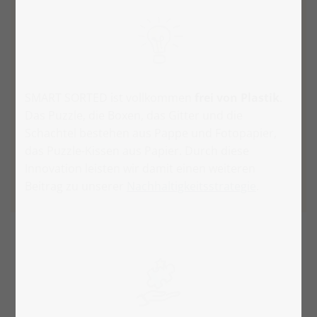
SMART SORTED ist vollkommen
frei von Plastik
.
Das Puzzle, die Boxen, das Gitter und die
Schachtel bestehen aus Pappe und Fotopapier,
das Puzzle-Kissen aus Papier. Durch diese
Innovation leisten wir damit einen weiteren
Beitrag zu unserer
Nachhaltigkeitsstrategie
.