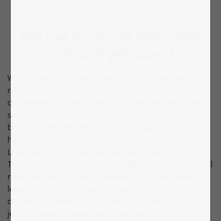
Wie sind wir auf die Idee SMART
SORTED® gekommen?
Wir puzzeln für unser Leben gern. Kaum kommt eine
neue Puzzle-Variante auf den Markt, kribbelt es uns in
den Fingern und wir können es kaum erwarten, diese
selbst auszuprobieren. Was wir aber über all die Jahre
bei fast jedem einzelnen neuen Produkt festgestellt
haben, ist die teils enorme Zeitintensität, die so ein
Legespiel benötigt. Gerade bei den höheren
Teilezahlen ab 500 lässt sich ein Motiv nicht mal schnell
nebenbei oder in einer geselligen Runde am Abend
legen. Das Verhältnis von Zeit zum schnellen Eintritt
des Erfolgserlebnisses „Puzzle fertig“ steht nicht für
jeden in einer angemessenen Relation. Das Puzzle