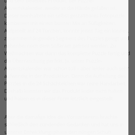
und sehr beliebtes Produkt, der Puzzle-
Adventskalender, wieder in die Hände gefallen ist.
Dieser beinhaltete ein selbst gestaltbares Fotopuzzle
kombiniert mit einem bunten Mix an Süßigkeiten.
Aufgeteilt auf 24 Türchen, konnte jeden Tag ein kleines,
zusammenhängendes Segment des Puzzles gelegt und
nebenbei noch dem Süßkram gefrönt werden. Zu
Weihnachten war dann das komplette Puzzle fertig und
die Überraschung perfekt. Ja, unser Puzzle-
Adventskalender war schon toll – aber leider auch sehr
aufwendig in der Produktion. Denn die Aufteilung des
Puzzles in die 24 Schächtelchen war reine Handarbeit.
Deshalb konnten wir das Produkt leider nicht halten
und haben es in dieser Form letztlich eingestellt.
Aber die damalige Idee des Vorsortierens brachte
schließlich den zündenden Gedanken und hat uns in
unserer Entwicklungsphase den nötigen Schub