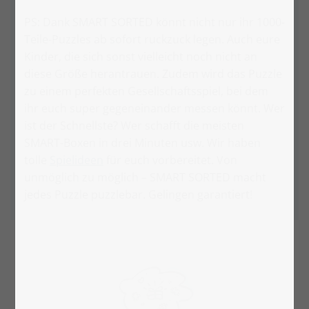
PS: Dank SMART SORTED könnt nicht nur ihr 1000-
Teile-Puzzles ab sofort ruckzuck legen. Auch eure
Kinder, die sich sonst vielleicht noch nicht an
diese Größe herantrauen. Zudem wird das Puzzle
zu einem perfekten Gesellschaftsspiel, bei dem
ihr euch super gegeneinander messen könnt. Wer
ist der Schnellste? Wer schafft die meisten
SMART-Boxen in drei Minuten usw. Wir haben
tolle
Spielideen
für euch vorbereitet. Von
unmöglich zu möglich – SMART SORTED macht
jedes Puzzle puzzlebar. Gelingen garantiert!