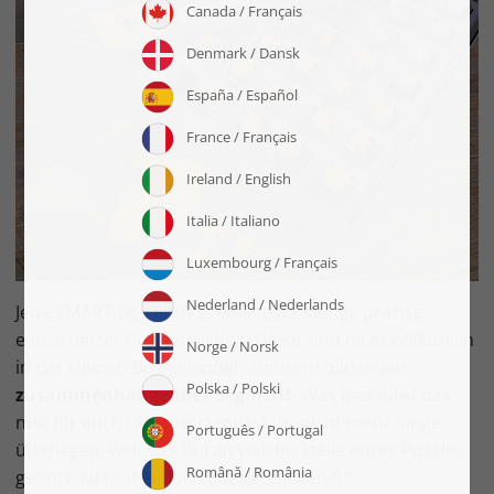
Jede SMART-Box enthält eine feste Menge präzise
einsortierter Puzzleteilchen. Diese sind nicht willkürlich
in der kleinen Box gelandet, sondern bilden ein
zusammenhängendes Segment
. Was bedeutet das
nun für euch? Ab sofort müsst ihr nicht mehr lange
überlegen, welches Teil an welche Stelle eures Puzzles
gehört. Nehmt einfach Puzzleteilchen für