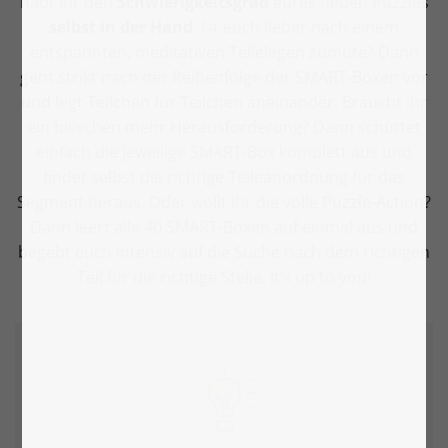
habt ihr den
Schwierigkeitsgrad
eures neuen Puzzles
selbst in der Hand
. Ist euch lieber nach einem
entspannten, meditativen Teilelegen zumute? Dann
geht strikt nach der Reihenfolge der SMART-Boxen vor
und legt Teilchen für Teilchen aneinander. Braucht ihr
ein bisschen mehr Herausforderung? Dann schüttet
einfach die jeweilige SMART-Box komplett aus und
findet selbst die richtige Teileanordnung für das
Segment heraus. Oder wollt ihr die volle Puzzle-Action?
Dann leert alle 40 SMART-Boxen auf einmal aus und
begebt euch intensiv auf die Suche nach dem richtigen
Teil für die richtige Stelle. It’s up to you!