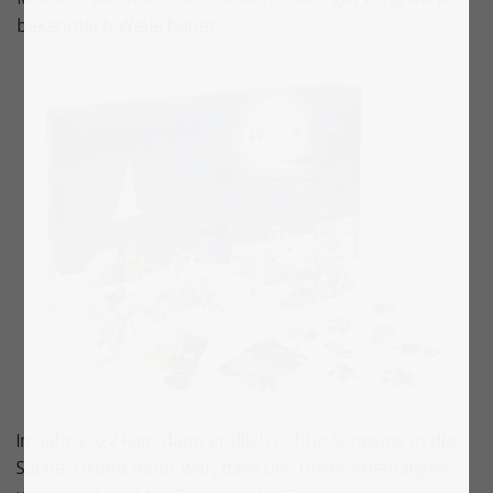
bekanntlich Weile haben.
Im Jahr 2022 kam dann endlich richtig Schwung in die
Sache. Grund dafür war, dass uns unser ehemaliges