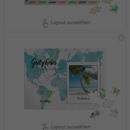
Layout auswählen
Layout auswählen