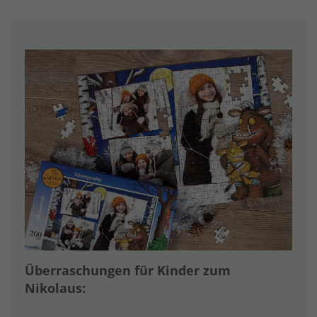
Überraschungen für Kinder zum
Nikolaus: