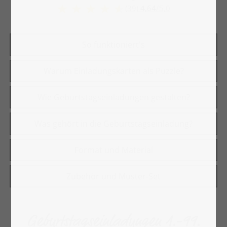
(39)
4,64
/
5,0
So funktioniert's
Warum Einladungskarten als Puzzle?
Wie Geburtstagseinladungen gestalten?
Was gehört in die Geburtstagseinladung?
Format und Material
Zubehör und Muster-Set
Geburtstagseinladungen 1.-99.