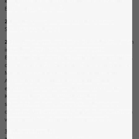
korrigieren, bis er den Button anklickt, welcher den
Bestellvorgang abschließt.
2.8
Für den Vertragsschluss steht die deutsche
Sprache zur Verfügung.
2.9
Die Bestellabwicklung und Kontaktaufnahme finden
in der Regel per E-Mail und automatisierter
Bestellabwicklung statt. Der Kunde hat sicherzustellen,
dass die von ihm zur Bestellabwicklung angegebene E-
Mail-Adresse zutreffend ist, so dass unter dieser
Adresse die vom Verkäufer versandten E-Mails
empfangen werden können. Insbesondere hat der
Kunde bei dem Einsatz von SPAM-Filtern
sicherzustellen, dass alle vom Verkäufer oder von
diesem mit der Bestellabwicklung beauftragten Dritten
versandten E-Mails zugestellt werden können.
3) Widerrufsrecht