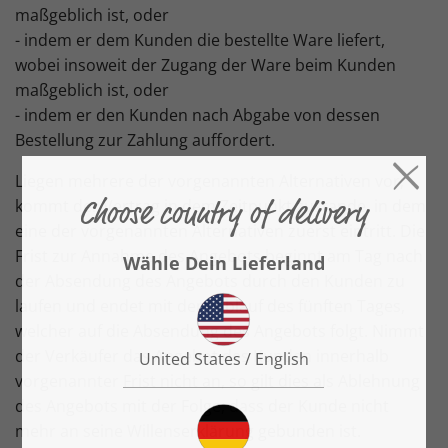
maßgeblich ist, oder
- indem er dem Kunden die bestellte Ware liefert,
wobei insoweit der Zugang der Ware beim Kunden
maßgeblich ist, oder
- indem er den Kunden nach Abgabe von dessen
Bestellung zur Zahlung auffordert.
Liegen mehrere der vorgenannten Alternativen vor,
kommt der Vertrag in dem Zeitpunkt zustande, in dem
eine der vorgenannten Alternativen zuerst eintritt. Die
Frist zur Annahme des Angebots beginnt am Tag nach
der Absendung des Angebots durch den Kunden zu
laufen und endet mit dem Ablauf des fünften Tages,
welcher auf die Absendung des Angebots folgt. Nimmt
der Verkäufer das Angebot des Kunden innerhalb
vorgenannter Frist nicht an, so gilt dies als Ablehnung
des Angebots mit der Folge, dass der Kunde nicht
mehr an seine Willenserklärung gebunden ist.