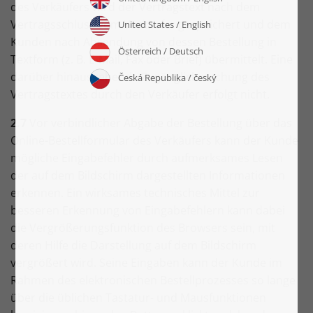
des Verkäufers wird der Vertragstext nach dem
Vertragsschluss vom Verkäufer gespeichert und dem
Kunden nach Absendung von dessen Bestellung in
Textform (z. B. E-Mail, Fax oder Brief) übermittelt. Eine
darüber hinausgehende Zugänglichmachung des
Vertragstextes durch den Verkäufer erfolgt nicht.
2.7
Vor verbindlicher Abgabe der Bestellung über das
Online-Bestellformular des Verkäufers kann der Kunde
mögliche Eingabefehler durch aufmerksames Lesen
der auf dem Bildschirm dargestellten Informationen
erkennen. Ein wirksames technisches Mittel zur
besseren Erkennung von Eingabefehlern kann dabei
die Vergrößerungsfunktion des Browsers sein, mit
deren Hilfe die Darstellung auf dem Bildschirm
vergrößert wird. Seine Eingaben kann der Kunde im
Rahmen des elektronischen Bestellprozesses so lange
über die üblichen Tastatur- und Mausfunktionen