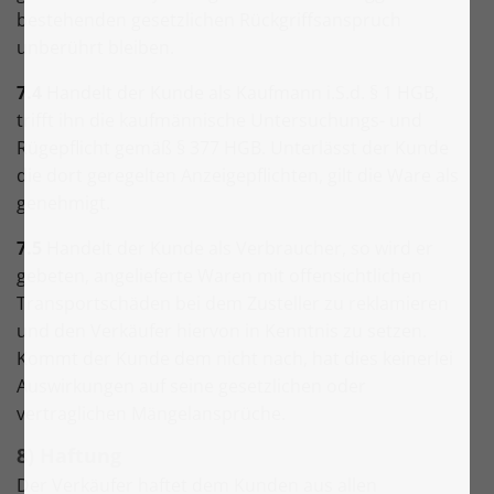
bestehenden gesetzlichen Rückgriffsanspruch
unberührt bleiben.
7.4
Handelt der Kunde als Kaufmann i.S.d. § 1 HGB,
trifft ihn die kaufmännische Untersuchungs- und
Rügepflicht gemäß § 377 HGB. Unterlässt der Kunde
die dort geregelten Anzeigepflichten, gilt die Ware als
genehmigt.
7.5
Handelt der Kunde als Verbraucher, so wird er
gebeten, angelieferte Waren mit offensichtlichen
Transportschäden bei dem Zusteller zu reklamieren
und den Verkäufer hiervon in Kenntnis zu setzen.
Kommt der Kunde dem nicht nach, hat dies keinerlei
Auswirkungen auf seine gesetzlichen oder
vertraglichen Mängelansprüche.
8) Haftung
Der Verkäufer haftet dem Kunden aus allen