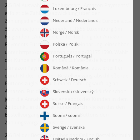
2.5
Bei Auswahl der Zahlungsart „Amazon Payments"
erfolgt die Zahlungsabwicklung über den
Zahlungsdienstleister Amazon Payments Europe s.c.a.,
38 avenue John F. Kennedy, L-1855 Luxemburg (im
Folgenden: „Amazon“), unter Geltung der Amazon
Payments Europe Nutzungsvereinbarung, einsehbar
unter https://pay.amazon.de/help/201751590. Wählt
der Kunde im Rahmen des Online-Bestellvorgangs
„Amazon Payments“ als Zahlungsart aus, erteilt er
durch Klicken des den Bestellvorgang abschließenden
Buttons zugleich auch einen Zahlungsauftrag an
Amazon. Für diesen Fall erklärt der Verkäufer schon
jetzt die Annahme des Angebots des Kunden in dem
Zeitpunkt, in dem der Kunde durch Klicken des den
Bestellvorgang abschließenden Buttons den
Zahlungsvorgang auslöst.
2.6
Bei der Bestellung über das Online-Bestellformular