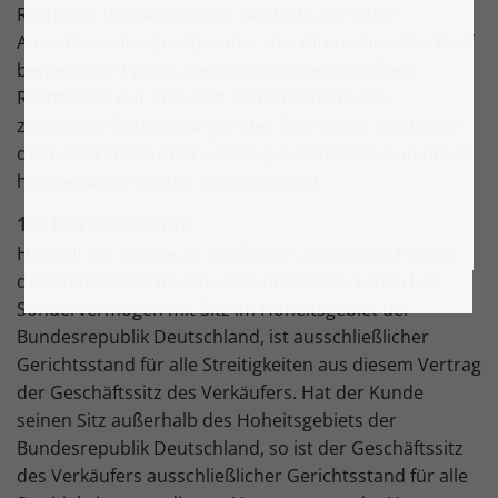
Recht der Bundesrepublik Deutschland unter
Ausschluss der Gesetze über den internationalen Kauf
beweglicher Waren. Bei Verbrauchern gilt diese
Rechtswahl nur insoweit, als nicht der durch
zwingende Bestimmungen des Rechts des Staates, in
dem der Verbraucher seinen gewöhnlichen Aufenthalt
hat, gewährte Schutz entzogen wird.
12) Gerichtsstand
Handelt der Kunde als Kaufmann, juristische Person
des öffentlichen Rechts oder öffentlich-rechtliches
Sondervermögen mit Sitz im Hoheitsgebiet der
Bundesrepublik Deutschland, ist ausschließlicher
Gerichtsstand für alle Streitigkeiten aus diesem Vertrag
der Geschäftssitz des Verkäufers. Hat der Kunde
seinen Sitz außerhalb des Hoheitsgebiets der
Bundesrepublik Deutschland, so ist der Geschäftssitz
des Verkäufers ausschließlicher Gerichtsstand für alle