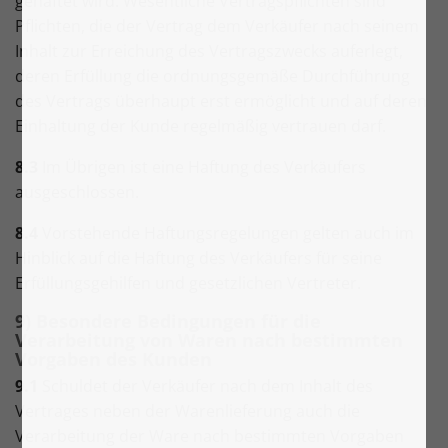
gehaftet wird. Wesentliche Vertragspflichten sind
Pflichten, die der Vertrag dem Verkäufer nach seinem
Inhalt zur Erreichung des Vertragszwecks auferlegt,
deren Erfüllung die ordnungsgemäße Durchführung
des Vertrags überhaupt erst ermöglicht und auf deren
Einhaltung der Kunde regelmäßig vertrauen darf.
8.3
Im Übrigen ist eine Haftung des Verkäufers
ausgeschlossen.
8.4
Vorstehende Haftungsregelungen gelten auch im
Hinblick auf die Haftung des Verkäufers für seine
Erfüllungsgehilfen und gesetzlichen Vertreter.
9) Besondere Bedingungen für die
Verarbeitung von Waren nach bestimmten
Vorgaben des Kunden
9.1
Schuldet der Verkäufer nach dem Inhalt des
Vertrages neben der Warenlieferung auch die
Verarbeitung der Ware nach bestimmten Vorgaben