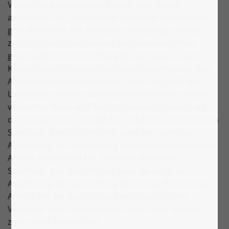
Versendung bestimmten Person oder Anstalt
ausgeliefert hat. Handelt der Kunde als Verbraucher,
geht die Gefahr des zufälligen Untergangs und der
zufälligen Verschlechterung der verkauften Ware
grundsätzlich erst mit Übergabe der Ware an den
Kunden oder eine empfangsberechtigte Person über.
Abweichend hiervon geht die Gefahr des zufälligen
Untergangs und der zufälligen Verschlechterung der
verkauften Ware auch bei Verbrauchern bereits auf
den Kunden über, sobald der Verkäufer die Sache dem
Spediteur, dem Frachtführer oder der sonst zur
Ausführung der Versendung bestimmten Person oder
Anstalt ausgeliefert hat, wenn der Kunde den
Spediteur, den Frachtführer oder die sonst zur
Ausführung der Versendung bestimmte Person oder
Anstalt mit der Ausführung beauftragt und der
Verkäufer dem Kunden diese Person oder Anstalt
zuvor nicht benannt hat.