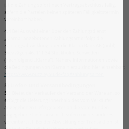
ist die Zahlung sofort nach Vertragsabschluss fällig,
sofern die Parteien keinen späteren Fälligkeitstermin
vereinbart haben.
4.4
Bei Auswahl einer über den Zahlungsdienst
„Klarna" angebotenen Zahlungsart erfolgt die
Zahlungsabwicklung über die Klarna Bank AB (publ),
Sveavägen 46, 111 34 Stockholm, Schweden
(nachfolgend „Klarna“). Nähere Informationen sowie
die Bedingungen von Klarna hierzu sind hier einsehbar:
https://www.puzzleyou.de/faq#zahlungsarten
5) Liefer- und Versandbedingungen
5.1
Bietet der Verkäufer den Versand der Ware an, so
erfolgt die Lieferung innerhalb des vom Verkäufer
angegebenen Liefergebietes an die vom Kunden
angegebene Lieferanschrift, sofern nichts anderes
vereinbart ist. Bei der Abwicklung der Transaktion ist