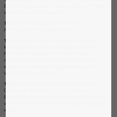
Bestellvorgangs eingelöst werden. Eine nachträgliche
Verrechnung ist nicht möglich.
10.4
Pro Bestellung kann immer nur ein
Aktionsgutschein eingelöst werden.
10.5
Sofern sich der Aktionsgutschein auf einen
konkreten Wert und nicht auf einen prozentualen
Preisnachlass bezieht, muss der Warenwert
mindestens dem Betrag des Aktionsgutscheins
entsprechen. Etwaiges Restguthaben wird vom
Verkäufer nicht erstattet.
10.6
Reicht der Wert des Aktionsgutscheins zur
Deckung der Bestellung nicht aus, kann zur
Begleichung des Differenzbetrages eine der übrigen
vom Verkäufer angebotenen Zahlungsarten gewählt
werden.