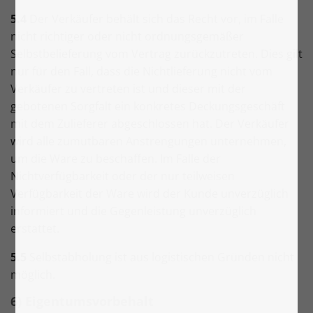
5.4
Der Verkäufer behält sich das Recht vor, im Falle
nicht richtiger oder nicht ordnungsgemäßer
Selbstbelieferung vom Vertrag zurückzutreten. Dies gilt
nur für den Fall, dass die Nichtlieferung nicht vom
Verkäufer zu vertreten ist und dieser mit der
gebotenen Sorgfalt ein konkretes Deckungsgeschäft
mit dem Zulieferer abgeschlossen hat. Der Verkäufer
wird alle zumutbaren Anstrengungen unternehmen,
um die Ware zu beschaffen. Im Falle der
Nichtverfügbarkeit oder der nur teilweisen
Verfügbarkeit der Ware wird der Kunde unverzüglich
informiert und die Gegenleistung unverzüglich
erstattet.
5.5
Selbstabholung ist aus logistischen Gründen nicht
möglich.
6) Eigentumsvorbehalt