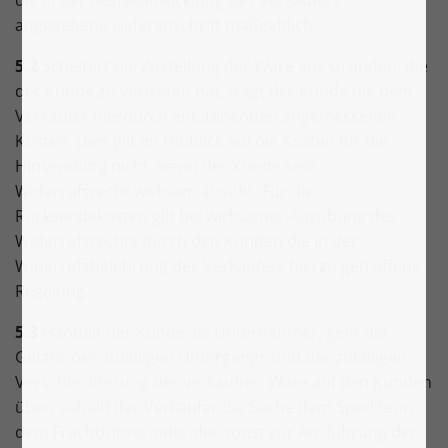
die in der Bestellabwicklung des Verkäufers
angegebene Lieferanschrift maßgeblich.
5.2
Scheitert die Zustellung der Ware aus Gründen, die
der Kunde zu vertreten hat, trägt der Kunde die dem
Verkäufer hierdurch entstehenden angemessenen
Kosten. Dies gilt im Hinblick auf die Kosten für die
Hinsendung nicht, wenn der Kunde sein
Widerrufsrecht wirksam ausübt. Für die
Rücksendekosten gilt bei wirksamer Ausübung des
Widerrufsrechts durch den Kunden die in der
Widerrufsbelehrung des Verkäufers hierzu getroffene
Regelung.
5.3
Handelt der Kunde als Unternehmer, geht die
Gefahr des zufälligen Untergangs und der zufälligen
Verschlechterung der verkauften Ware auf den Kunden
über, sobald der Verkäufer die Sache dem Spediteur,
dem Frachtführer oder der sonst zur Ausführung der