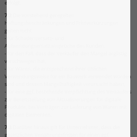
erfolgt.
7.2
Die vorstehend geregelten
Haftungsbeschränkungen und Fristverkürzungen
gelten nicht
- für Schadensersatz- und
Aufwendungsersatzansprüche des Kunden,
- für den Fall, dass der Verkäufer den Mangel arglistig
verschwiegen hat,
- für Waren, die entsprechend ihrer üblichen
Verwendungsweise für ein Bauwerk verwendet worden
sind und dessen Mangelhaftigkeit verursacht haben,
- für eine ggf. bestehende Verpflichtung des Verkäufers
zur Bereitstellung von Aktualisierungen für digitale
Produkte, bei Verträgen zur Lieferung von Waren mit
digitalen Elementen.
7.3
Darüber hinaus gilt für Unternehmer, dass die
gesetzlichen Verjährungsfristen für einen ggf.