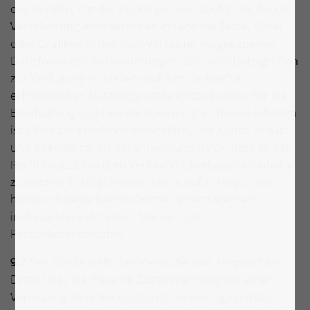
des Kunden, hat der Kunde dem Verkäufer alle für die
Verarbeitung erforderlichen Inhalte wie Texte, Bilder
oder Grafiken in den vom Verkäufer vorgegebenen
Dateiformaten, Formatierungen, Bild- und Dateigrößen
zur Verfügung zu stellen und ihm die hierfür
erforderlichen Nutzungsrechte einzuräumen. Für die
Beschaffung und den Rechteerwerb an diesen Inhalten
ist allein der Kunde verantwortlich. Der Kunde erklärt
und übernimmt die Verantwortung dafür, dass er das
Recht besitzt, die dem Verkäufer überlassenen Inhalte
zu nutzen. Er trägt insbesondere dafür Sorge, dass
hierdurch keine Rechte Dritter verletzt werden,
insbesondere Urheber-, Marken- und
Persönlichkeitsrechte.
9.2
Der Kunde stellt den Verkäufer von Ansprüchen
Dritter frei, die diese im Zusammenhang mit einer
Verletzung ihrer Rechte durch die vertragsgemäße