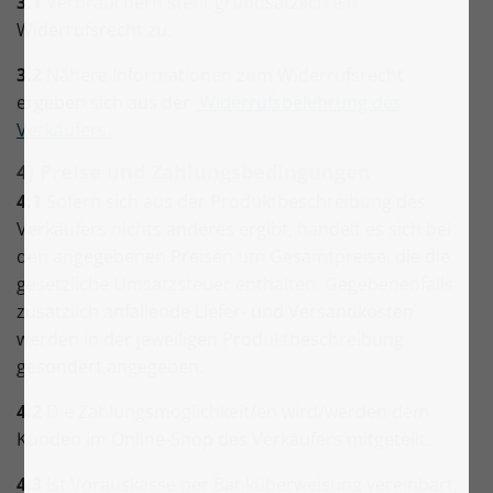
3.1
Verbrauchern steht grundsätzlich ein
Widerrufsrecht zu.
3.2
Nähere Informationen zum Widerrufsrecht
ergeben sich aus der
Widerrufsbelehrung des
Verkäufers.
4) Preise und Zahlungsbedingungen
4.1
Sofern sich aus der Produktbeschreibung des
Verkäufers nichts anderes ergibt, handelt es sich bei
den angegebenen Preisen um Gesamtpreise, die die
gesetzliche Umsatzsteuer enthalten. Gegebenenfalls
zusätzlich anfallende Liefer- und Versandkosten
werden in der jeweiligen Produktbeschreibung
gesondert angegeben.
4.2
Die Zahlungsmöglichkeit/en wird/werden dem
Kunden im Online-Shop des Verkäufers mitgeteilt.
4.3
Ist Vorauskasse per Banküberweisung vereinbart,