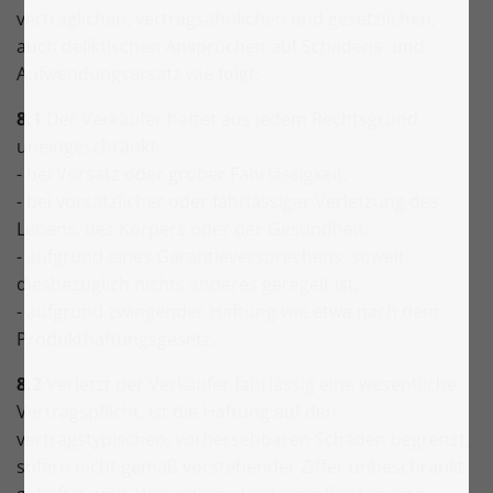
vertraglichen, vertragsähnlichen und gesetzlichen,
auch deliktischen Ansprüchen auf Schadens- und
Aufwendungsersatz wie folgt:
8.1
Der Verkäufer haftet aus jedem Rechtsgrund
uneingeschränkt
- bei Vorsatz oder grober Fahrlässigkeit,
- bei vorsätzlicher oder fahrlässiger Verletzung des
Lebens, des Körpers oder der Gesundheit,
- aufgrund eines Garantieversprechens, soweit
diesbezüglich nichts anderes geregelt ist,
- aufgrund zwingender Haftung wie etwa nach dem
Produkthaftungsgesetz.
8.2
Verletzt der Verkäufer fahrlässig eine wesentliche
Vertragspflicht, ist die Haftung auf den
vertragstypischen, vorhersehbaren Schaden begrenzt,
sofern nicht gemäß vorstehender Ziffer unbeschränkt