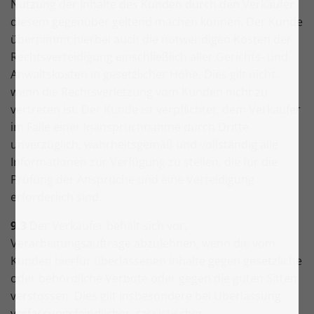
Nutzung der Inhalte des Kunden durch den Verkäufer
diesem gegenüber geltend machen können. Der Kunde
übernimmt hierbei auch die notwendigen Kosten der
Rechtsverteidigung einschließlich aller Gerichts- und
Anwaltskosten in gesetzlicher Höhe. Dies gilt nicht,
wenn die Rechtsverletzung vom Kunden nicht zu
vertreten ist. Der Kunde ist verpflichtet, dem Verkäufer
im Falle einer Inanspruchnahme durch Dritte
unverzüglich, wahrheitsgemäß und vollständig alle
Informationen zur Verfügung zu stellen, die für die
Prüfung der Ansprüche und eine Verteidigung
erforderlich sind.
9.3
Der Verkäufer behält sich vor,
Verarbeitungsaufträge abzulehnen, wenn die vom
Kunden hierfür überlassenen Inhalte gegen gesetzliche
oder behördliche Verbote oder gegen die guten Sitten
verstossen. Dies gilt insbesondere bei Überlassung
verfassungsfeindlicher, rassistischer,