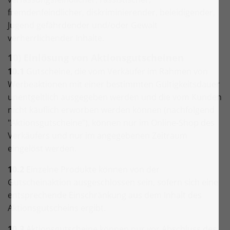
fremdenfeindlicher, diskriminierender, beleidigender,
Jugend gefährdender und/oder Gewalt
verherrlichender Inhalte.
10) Einlösung von Aktionsgutscheinen
10.1
Gutscheine, die vom Verkäufer im Rahmen von
Werbeaktionen mit einer bestimmten Gültigkeitsdauer
unentgeltlich ausgegeben werden und die vom Kunden
nicht käuflich erworben werden können (nachfolgend
"Aktionsgutscheine"), können nur im Online-Shop des
Verkäufers und nur im angegebenen Zeitraum
eingelöst werden.
10.2
Einzelne Produkte können von der
Gutscheinaktion ausgeschlossen sein, sofern sich eine
entsprechende Einschränkung aus dem Inhalt des
Aktionsgutscheins ergibt.
10.3
Aktionsgutscheine können nur vor Abschluss des