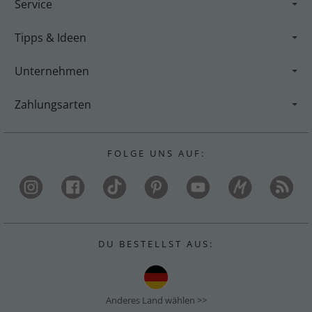
Service
Tipps & Ideen
Unternehmen
Zahlungsarten
F O L G E U N S A U F :
D U B E S T E L L S T A U S :
Anderes Land wählen >>