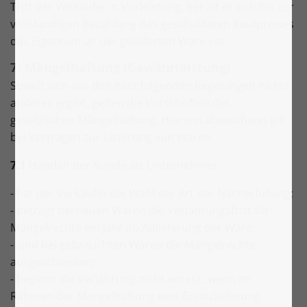
Tritt der Verkäufer in Vorleistung, behält er sich bis zur
vollständigen Bezahlung des geschuldeten Kaufpreises
das Eigentum an der gelieferten Ware vor.
7) Mängelhaftung (Gewährleistung)
Soweit sich aus den nachfolgenden Regelungen nichts
anderes ergibt, gelten die Vorschriften der
gesetzlichen Mängelhaftung. Hiervon abweichend gilt
bei Verträgen zur Lieferung von Waren:
7.1
Handelt der Kunde als Unternehmer,
- hat der Verkäufer die Wahl der Art der Nacherfüllung;
- beträgt bei neuen Waren die Verjährungsfrist für
Mängelrechte ein Jahr ab Ablieferung der Ware;
- sind bei gebrauchten Waren die Mängelrechte
ausgeschlossen;
- beginnt die Verjährung nicht erneut, wenn im
Rahmen der Mängelhaftung eine Ersatzlieferung