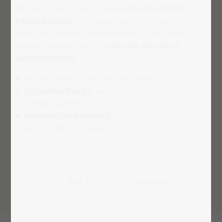
Ab sofort kannst du bei
unseren über 25.000
Puzzle-Motiven
für Erwachsene und Jugendliche
nicht nur zwischen verschiedenen Teilezahlen
wählen, sondern auch die
Puzzle-Schachtel
personalisieren.
Wunsch-Motiv und Teilezahl wählen
Schachtel-Design
aus über 100 verschiedenen
Designs wählen
persönliche Botschaft
platzieren und attraktive
Geschenkbox erstellen
Zu den Puzzle-Kollektionen