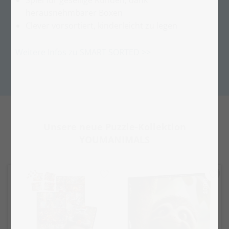
herausnehmbarer Boxen
Clever vorsortiert, kinderleicht zu legen
Weitere Infos zu SMART SORTED >>
Unsere neue Puzzle-Kollektion
YOUMANIMALS