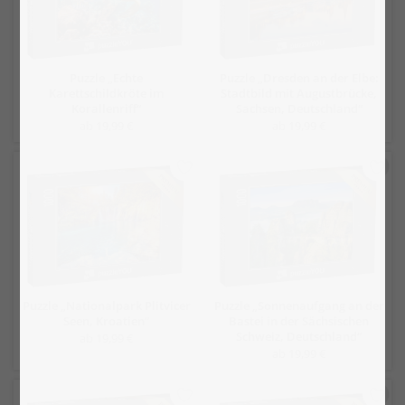
Puzzle „Echte
Puzzle „Dresden an der Elbe:
Karettschildkröte im
Stadtbild mit Augustbrücke,
Korallenriff“
Sachsen, Deutschland“
ab 19,99 €
ab 19,99 €
Puzzle „Nationalpark Plitvicer
Puzzle „Sonnenaufgang an der
Seen, Kroatien“
Bastei in der Sächsischen
Schweiz, Deutschland“
ab 19,99 €
ab 19,99 €