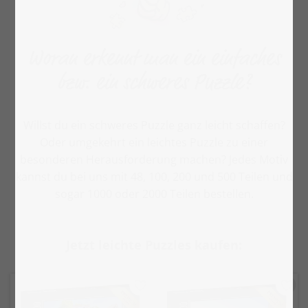
Woran erkennt man ein einfaches
bzw. ein schweres Puzzle?
Willst du ein schweres Puzzle ganz leicht schaffen?
Oder umgekehrt ein leichtes Puzzle zu einer
besonderen Herausforderung machen? Jedes Motiv
kannst du bei uns mit 48, 100, 200 und 500 Teilen und
sogar 1000 oder 2000 Teilen bestellen.
Jetzt leichte Puzzles kaufen: