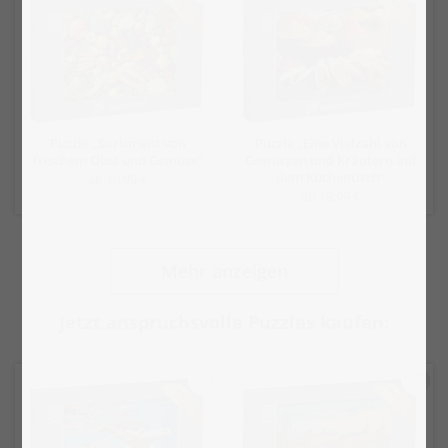
Puzzle „Sortiment von
Puzzle „Eine Vielzahl von
frischem Obst und Gemüse“
Gewürzen und Kräutern auf
dem Küchentisch“
ab 19,99 €
ab 19,99 €
Mehr anzeigen
Jetzt anspruchsvolle Puzzles kaufen: