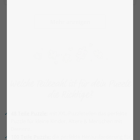
Mehr anzeigen
Welche Teilezahl ist für dein Puzzle
die Richtige?
48 Teile Puzzle
:
mit XXL-Puzzleteilen das perfekte
Puzzle für kleine Kinder, Ältere & Menschen mit
Demenz.
100 Teile Puzzle:
die perfekte Herausforderung für