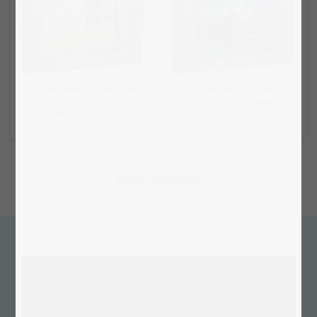
Puzzle „Elefant steht auf
Puzzle „Aurora borealis auf
einem dünnen Ast,
den Lofoten, Norwegen“
Illustration“
ab 19,99 €
ab 19,99 €
Mehr anzeigen