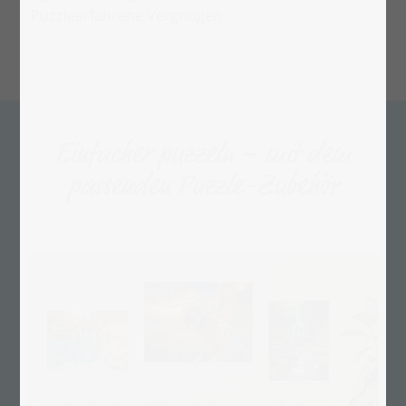
Puzzleerfahrene Vergnügen.
Einfacher puzzeln – mit dem
passenden Puzzle-Zubehör