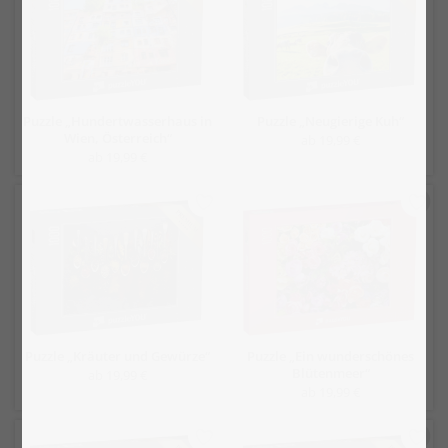
Puzzle „Hundertwasserhaus in
Puzzle „Neugierige Kuh“
Wien, Österreich“
ab 19,99 €
ab 19,99 €
Puzzle „Kräuter und Gewürze“
Puzzle „Ein wunderschönes
Blütenmeer“
ab 19,99 €
ab 19,99 €