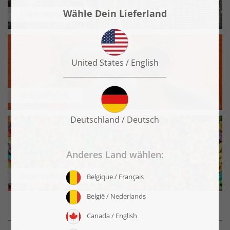
Lebenswelten
Markenwelt
Impossible Puzzle