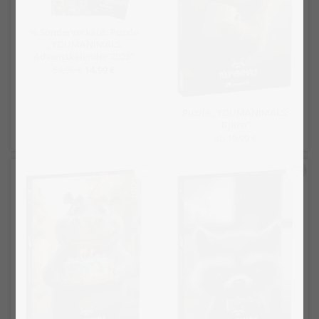
% Sonderverkauf: Puzzle
„YOUMANIMALS
Adventskalender 2025“
54,99 €
14,99 €
Puzzle „YOUMANIMALS:
Björn“
ab 19,99 €