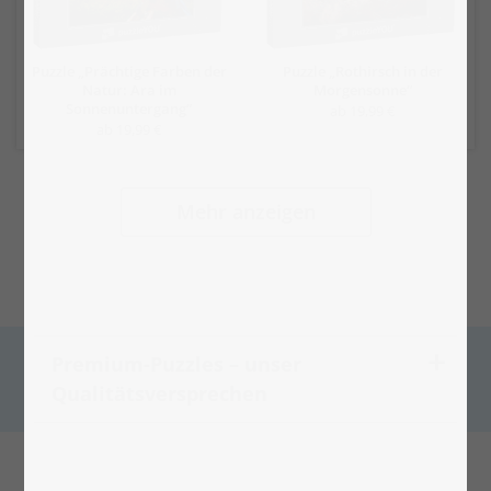
Puzzle „Prächtige Farben der
Puzzle „Rothirsch in der
Natur: Ara im
Morgensonne“
Sonnenuntergang“
ab 19,99 €
ab 19,99 €
Mehr anzeigen
Premium-Puzzles – unser
Qualitätsversprechen