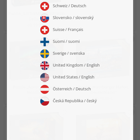
Puzzle „LITTLEMONSTERTIME:
Collage“
ab 19,99 €
Puzzle „Aurora borealis:
Puzzle „Hamburger Hafen,
Nordlicht“
Deutschland“
ab 19,99 €
ab 19,99 €