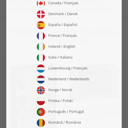
Über 25.000 außergewöhnliche Puzzle-
Motive für Erwachsene und Jugendliche
Die besten Puzzles für Erwachsene
und Jugendliche
Puzzle „Lichter der Stadt auf
der Weltkarte, Europa, NASA“
ab 19,99 €