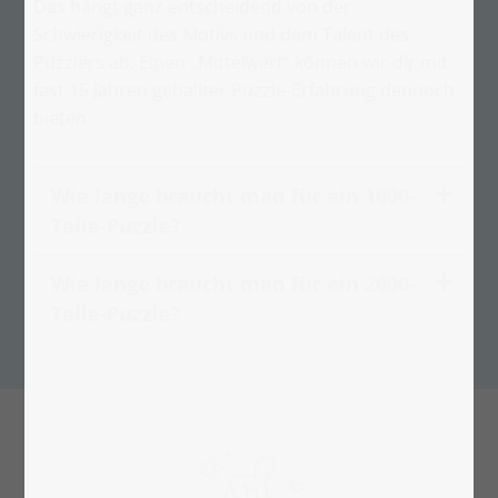
Das hängt ganz entscheidend von der
Schwierigkeit des Motivs und dem Talent des
Puzzlers ab. Einen „Mittelwert“ können wir dir mit
fast 15 Jahren geballter Puzzle-Erfahrung dennoch
bieten.
Wie lange braucht man für ein 1000-
Teile-Puzzle?
Wie lange braucht man für ein 2000-
Teile-Puzzle?