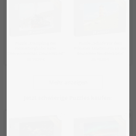
Puzzle „Dampfzug der
Puzzle „Schafe vor dem
Fichtelbergbahn nahe
Pilsumer Leuchtturm an der
Oberwiesenthal, Deutschland“
deutschen Nordseeküste“
ab 19,99 €
ab 19,99 €
Mehr anzeigen
Jetzt schwierige Puzzles kaufen: