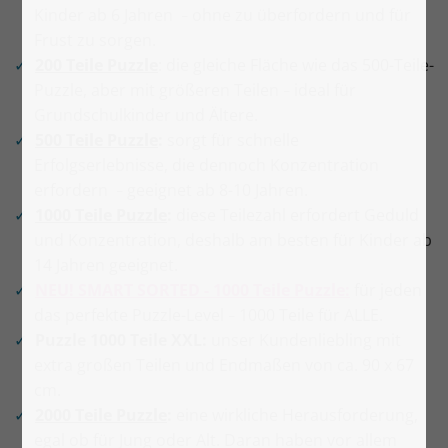
Kinder ab 6 Jahren
ohne zu überfordern und für
–
Frust zu sorgen.
200 Teile Puzzle
: die gleiche Fläche wie das 500-Teile-
Puzzle, aber mit größeren Teilen
ideal für
–
Grundschulkinder und Ältere.
500 Teile Puzzle
:
sorgt für schnelle
Erfolgserlebnisse, die dennoch Konzentration
erfordern
geeignet ab 8-10 Jahren.
–
1000 Teile Puzzle
:
diese Teilezahl erfordert Geduld
und Konzentration, deshalb am besten für Kinder ab
14 Jahren geeignet.
NEU! SMART SORTED - 1000 Teile Puzzle:
für jeden
das perfekte Puzzle-Level
1000 Teile für ALLE.
–
Puzzle 1000 Teile XXL:
unser Kundenliebling mit
extra großen Teilen und Endmaßen von ca. 90 x 67
cm.
2000 Teile Puzzle
:
eine wirkliche Herausforderung,
egal ob für Jung oder Alt. Daran haben vor allem