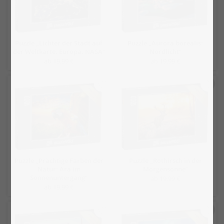
Puzzle „Lichter der Stadt auf
Puzzle „Aurora borealis:
der Weltkarte, Europa, NASA“
Nordlicht“
ab 19,99 €
ab 19,99 €
Puzzle „Prächtige Farben der
Puzzle „Rothirsch in der
Natur: Ara im
Morgensonne“
Sonnenuntergang“
ab 19,99 €
ab 19,99 €