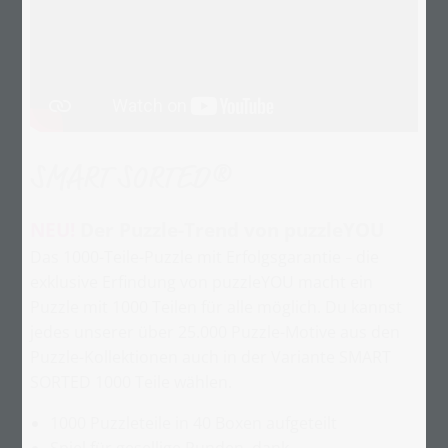
SMART SORTED®
NEU!
Der Puzzle-Trend von puzzleYOU
Das 1000-Teile-Puzzle mit Erfolgsgarantie
die
–
exklusive Erfindung von puzzleYOU macht ein
Puzzle mit 1000 Teilen für alle möglich. Du kannst
jedes unserer über 25.000 Puzzle-Motive aus den
Puzzle-Kollektionen auch in der Variante SMART
SORTED 1000 Teile wählen.
1000 Puzzleteile in 40 Boxen aufgeteilt
Spiel für gesellige Runden, dank