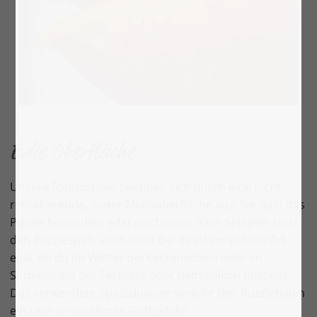
Edle Oberfläche
Unsere Fotopuzzles zeichnen sich durch eine nicht
reflektierende, matte Motivoberfläche aus. Sie lässt das
Puzzle besonders edel erscheinen. Kein Spiegeln stört
den Puzzlespaß, auch nicht bei direktem Lichteinfall -
egal, ob du im Winter bei Kerzenschein oder im
Sommer auf der Terrasse oder dem Balkon puzzelst.
Das verwendete Spezialpapier verleiht den Puzzleteilen
ein sehr angenehmes Griffgefühl.