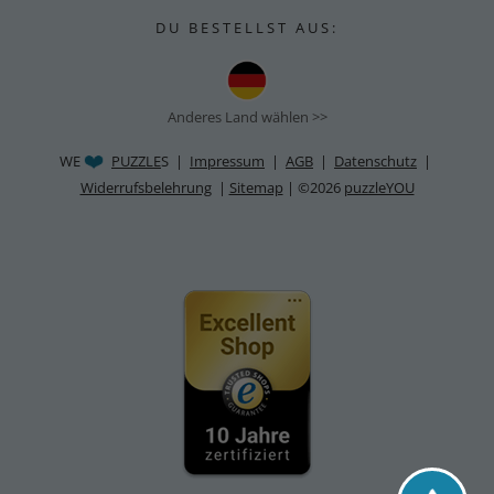
D U B E S T E L L S T A U S :
Anderes Land wählen >>
WE
PUZZLE
S |
Impressum
|
AGB
|
Datenschutz
|
Widerrufsbelehrung
|
Sitemap
| ©2026
puzzleYOU