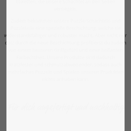
Etiketten, die unsere Schachtel an den Seiten
versiegeln.
Zudem bekommen unsere Puzzle-Schachteln und
Puzzleteile eine spezielle Beschichtung, welche sie
widerstandsfähiger und robuster macht. Aber nicht nur
das: durch die neue Beschichtung profitierst du zudem
von einem besseren Griffgefühl und einer brillanten
Farbechtheit. Unsere Produkte sind dadurch
kratzfester und schmutzabweisender, sodass auch
mehrfaches Puzzeln und Spielen unseren Produkten
nichts anhaben kann.
Für dich angefertigt und nachhaltig