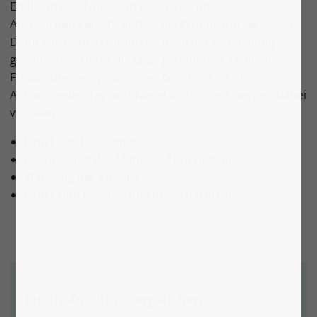
Endkontrolle. Nur wenn ein Puzzle unseren
Ansprüchen genügt, darf es die Produktion verlassen.
Dafür wird jedes Fotopuzzle nach der Herstellung
genauestens unter die Lupe genommen. Denn deine
Freude über ein gelungenes Geschenk ist unser
Antrieb. Jeden Tag aufs Neue! Kontrolliert werden dabei
vor allem:
Druck des Puzzlemotivs
Kaschierung des Motivs auf Puzzlepappe
Stanzung der Puzzles
Druck und Kaschierung der Schachteln
Puzzle-Qualität vergleichen