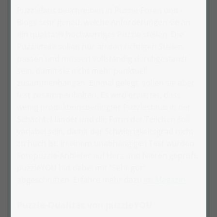
Puzzlefans beschreiben in Puzzle-Foren und -
Blogs sehr genau, welche Anforderungen sie an
ein qualitativ hochwertiges Puzzle stellen: Die
Puzzleteile sollen nur an den richtigen Stellen
passen und müssen vollständig durchgestanzt
sein, damit sie nicht mehr punktuell
zusammenhängen. Einmal gelegt, sollen sie aber
fest zusammenhalten. Es wird erwartet, dass
wenig produktionsbedingter Puzzlestaub in der
Schachtel landet und die Form der Teilchen soll
variabel sein, damit der Schwierigkeitsgrad nicht
zu hoch ist. In einem unabhängigen Test wurden
Fotopuzzle-Anbieter auf Herz und Nieren geprüft.
puzzleYOU hat dabei mit "Sehr gut"
abgeschnitten. Erfahre mehr dazu
im Magazin
.
Puzzle-Qualität von puzzleYOU