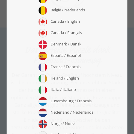
Das perfekte Puzzle dank
Präzisions-Stanzung
Der Garant für Puzzle-Spaß auf höchstem Niveau
ist die optimale Stanzung. Bei uns steht die Stärke
der handgefertigten Stanzmesser in einem
optimalen Verhältnis zur Stärke der Puzzlepappe.
Ganz allgemein gilt: Feine Stanzwerkzeuge und
starke Puzzlepappe gewährleisten gute Qualität.
Ein ideales Verhältnis zwischen beiden
herzustellen, ist eine hohe Kunst und im wahrsten