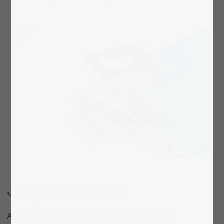
Strenge Endkontrolle
Alle Fotopuzzles müssen durch eine strenge