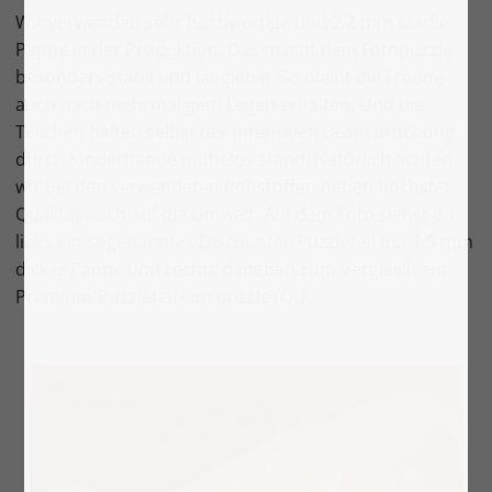
Wir verwenden sehr hochwertige und 2,2 mm starke
Pappe in der Produktion. Das macht dein Fotopuzzle
besonders stabil und langlebig. So bleibt die Freude
auch nach mehrmaligem Legen erhalten. Und die
Teilchen halten selbst der intensiven Beanspruchung
durch Kinderhände mühelos stand. Natürlich achten
wir bei den verwendeten Rohstoffen neben höchster
Qualität auch auf die Umwelt. Auf dem Foto siehst du
links ein sogenanntes Discounter-Puzzleteil mit 1,5 mm
dicker Pappe und rechts daneben zum Vergleich ein
Premium-Puzzleteil von puzzleYOU.