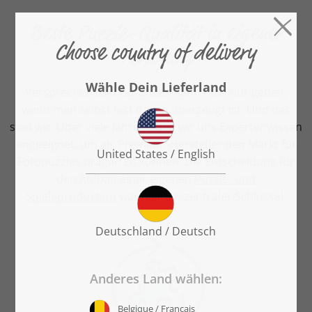
Beste Puzzle-Qualität in eigener
Fertigung
Versprechen und Garantien kann man nur geben,
wenn man selbst fest davon überzeugt ist. Und das
sind wir. Über viele Jahre haben wir uns Expertenwissen
angeeignet, um als Premium-Hersteller den Markt für
Fotopuzzles prägen zu können. Die Entscheidung für
den Aufbau einer eigenen
Puzzle- und
Spieleproduktion
war hier ein zentraler Schlüssel.