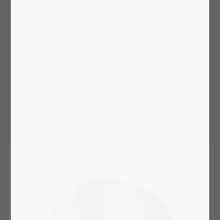
Eigene Puzzle-Produktion
Präzisions-Stanzung
2,2 mm starke Premium Puzzle-Pappe
Einzigartigkeit und Zusammenhalt der
Puzzleteile
Moderner Digitaldruck
Systematische Qualitätskontrollen
Einhaltung der Spielzeugnorm DIN-EN 71 für
gesundheitlich unbedenkliche Inhaltsstoffe
15 Jahre Garantie