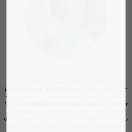
Bei puzzleYOU legen wir sehr viel Wert auf
Umweltschutz & Nachhaltigkeit
. Deshalb gehen auch
wir einen Schritt in Richtung einer „grüneren“ Zukunft.
Mit dem
Verzicht einer Schachtelfolierung
können wir
jährlich mehrere Tonnen Plastikmüll einsparen und
damit deutlich nachhaltiger agieren. Möglich macht uns
dies eine neue Art des Verschlusses mittels kleinen