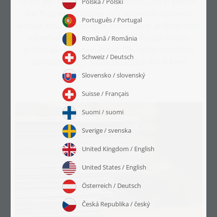
Sinne des Wortes Millimeterarbeit. Das Ergebnis:
Die Puzzleteile lassen sich einerseits spielend
einfach zusammenlegen, halten aber andererseits
dauerhaft fest zusammen. Die Puzzle-Nasen
greifen perfekt ineinander. Die variantenreiche
Stanzung sorgt dabei zusätzlich für echtes
Puzzlevergnügen.