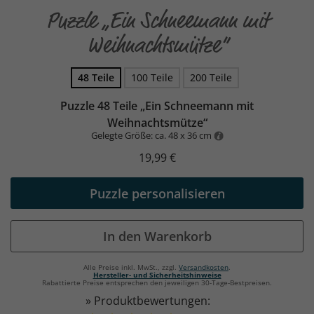
Puzzle „Ein Schneemann mit
Weihnachtsmütze“
48 Teile
100 Teile
200 Teile
Puzzle 48 Teile „Ein Schneemann mit
Weihnachtsmütze“
Gelegte Größe: ca. 48 x 36 cm
19,99 €
Puzzle personalisieren
In den Warenkorb
Alle Preise inkl. MwSt., zzgl.
Versandkosten
.
Hersteller- und Sicherheitshinweise
Rabattierte Preise entsprechen den jeweiligen 30-Tage-Bestpreisen.
» Produktbewertungen: