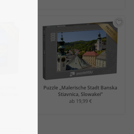
Schloss
Puzzle „Malerische Stadt Banska
lturerbe,
Stiavnica, Slowakei“
ab 19,99 €