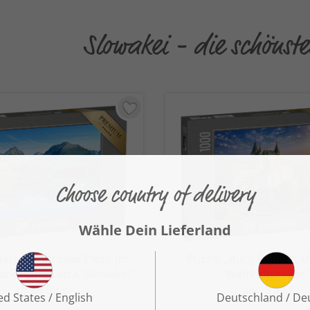
Slowakei - die schönst
Bergsee Strbske Pleso im
Puzzle „Burg Bojnice,
ark Hohe Tatra, Slowakei“
Weltkulturerbe
ab 19,99 €
ab 19,99 €