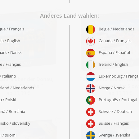
 „Burg über der Donau,
Puzzle „Impression von B
atislava, Slowakei“
Hauptstadt der Slow
ab 19,99 €
ab 19,99 €