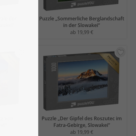
rale der
Puzzle „Sommerliche Berglandschaft
owakei“
in der Slowakei“
ab 19,99 €
tz von
Puzzle „Der Gipfel des Roszutec im
nd“
Fatra-Gebirge, Slowakei“
ab 19,99 €