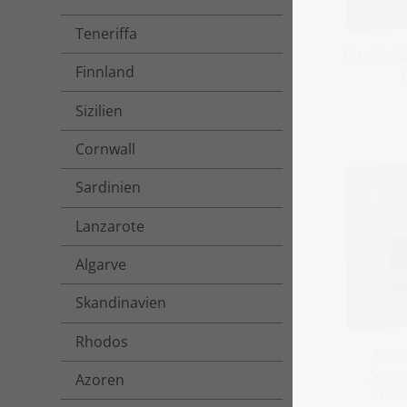
Teneriffa
Puzzle „B
Finnland
Sizilien
Cornwall
Sardinien
Lanzarote
Algarve
Skandinavien
Rhodos
Puzz
Sonn
Azoren
Welt