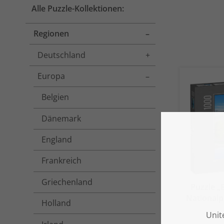
Alle Puzzle-Kollektionen:
Regionen
Toggle menu
Deutschland
Toggle menu
Europa
Toggle menu
Belgien
Dänemark
England
Frankreich
Griechenland
Puzzle „
Nationalp
Holland