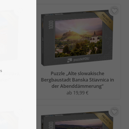
ratislava,
Puzzle „Alte slowakische
akei“
Bergbaustadt Banska Stiavnica in
der Abenddämmerung“
ab 19,99 €