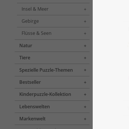
Insel & Meer
Toggle menu
Gebirge
Toggle menu
Flüsse & Seen
Toggle menu
Natur
Toggle menu
Tiere
Toggle menu
Spezielle Puzzle-Themen
Toggle menu
Bestseller
Toggle menu
Kinderpuzzle-Kollektion
Toggle menu
Lebenswelten
Toggle menu
Markenwelt
Toggle menu