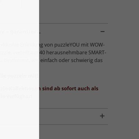
n
v – garantiert.
exklusive Erfindung von puzzleYOU mit WOW-
Puzzle, verteilt auf 40 herausnehmbare SMART-
Du bestimmst, wie einfach oder schwierig das
le puzzeln mit!
zle-Kollektionen sind ab sofort auch als
le verfügbar!