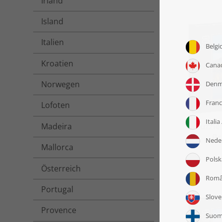
Irland
Island
Italien
Kroatien
Norwegen
Lofoten
Madeira
Puzzle
Br
Mallorca
Österreich
Portugal
Provence