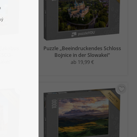
 Jakobus
Puzzle „Beeindruckendes Schloss
NESCO-
Bojnice in der Slowakei“
akei“
ab 19,99 €