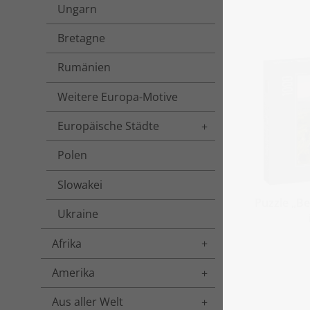
Ungarn
Bretagne
Rumänien
Weitere Europa-Motive
Europäische Städte
Toggle menu
Polen
Slowakei
Puzzle „B
Ukraine
Afrika
Toggle menu
Amerika
Toggle menu
Aus aller Welt
Toggle menu