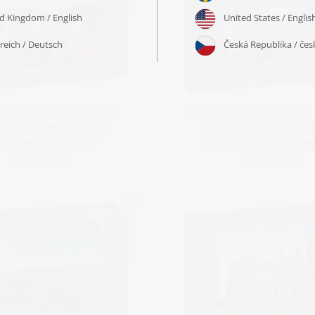
e „Weihnachtsmarkt im
Puzzle „Rathaus und St.
orischen Zentrum von
Kirche in Levoca, U
atislava, Slowakei“
Weltkulturerbe, Slow
ab 19,99 €
ab 19,99 €