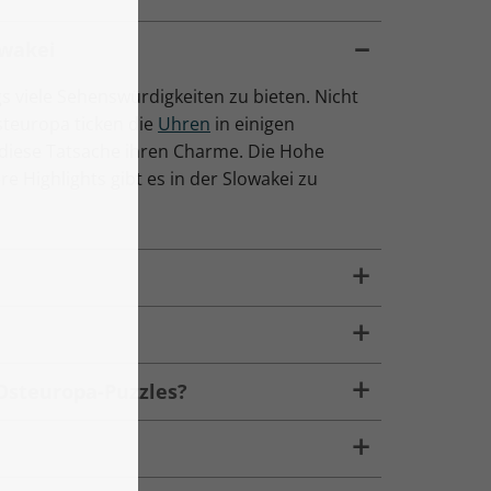
owakei
ngs viele Sehenswürdigkeiten zu bieten. Nicht
steuropa ticken die
Uhren
in einigen
diese Tatsache ihren Charme. Die Hohe
e Highlights gibt es in der Slowakei zu
 Osteuropa-Puzzles?