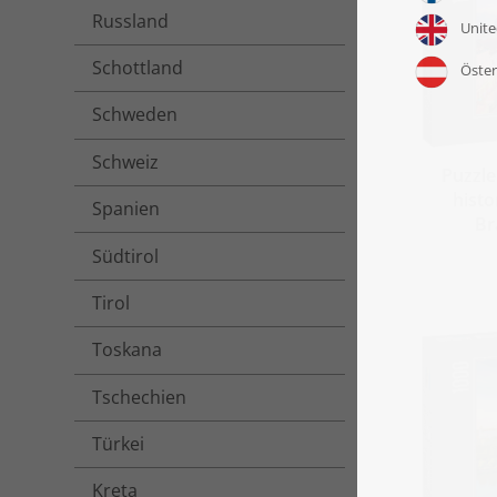
Russland
Schottland
Schweden
Schweiz
Puzzl
hist
Spanien
Br
Südtirol
Tirol
Toskana
Tschechien
Türkei
Kreta