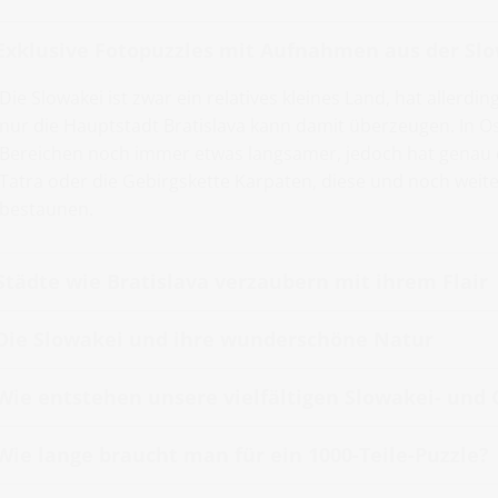
Exklusive Fotopuzzles mit Aufnahmen aus der Sl
Die Slowakei ist zwar ein relatives kleines Land, hat allerdi
nur die Hauptstadt Bratislava kann damit überzeugen. In O
Bereichen noch immer etwas langsamer, jedoch hat genau 
Tatra oder die Gebirgskette Karpaten, diese und noch weiter
bestaunen.
Städte wie Bratislava verzaubern mit ihrem Flair
Die Slowakei und ihre wunderschöne Natur
Wie entstehen unsere vielfältigen Slowakei- und
Wie lange braucht man für ein 1000-Teile-Puzzle?