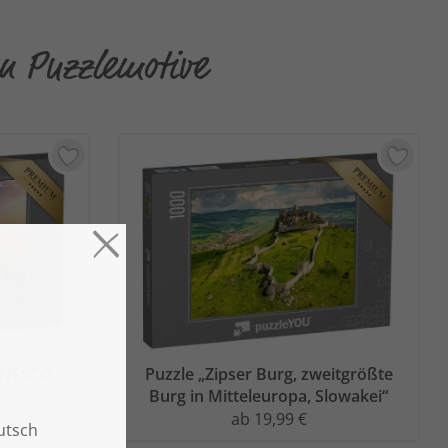
en Puzzlemotive
 UNESCO-
Puzzle „Zipser Burg, zweitgrößte
“
Burg in Mitteleuropa, Slowakei“
ab 19,99 €