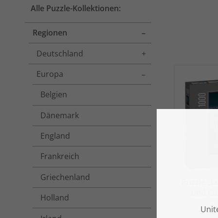
Alle Puzzle-Kollektionen:
Regionen
Toggle menu
Deutschland
Toggle menu
Europa
Toggle menu
Belgien
Dänemark
England
Frankreich
Griechenland
Puzzle „L
und Ca
Holland