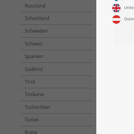
Russland
Schottland
Schweden
Schweiz
Puzzle „B
Spanien
Südtirol
Tirol
Toskana
Tschechien
Türkei
Kreta