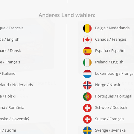
Impression über Istanbul,
Puzzle „Möwen über de
Türkei“
Moschee und dem Bosp
Istanbul“
ab 19,99 €
ab 19,99 €