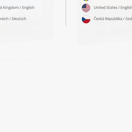
lick auf die Hagia Sophia,
Puzzle „Bosporus-Brücke,
Istanbul, Türkei“
ab 19,99 €
ab 19,99 €