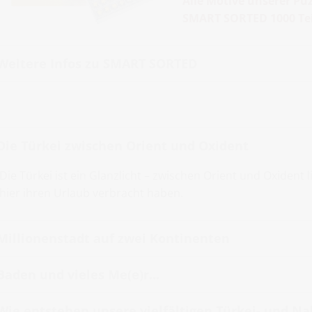
Alle Motive unserer Puz
SMART SORTED 1000 Tei
Weitere Infos zu SMART SORTED
Die Türkei zwischen Orient und Oxident
Die Türkei ist ein Glanzlicht – zwischen Orient und Oxident li
hier ihren Urlaub verbracht haben.
Millionenstadt auf zwei Kontinenten
Baden und vieles Me(e)r...
Wie entstehen unsere vielfältigen Türkei- und Na