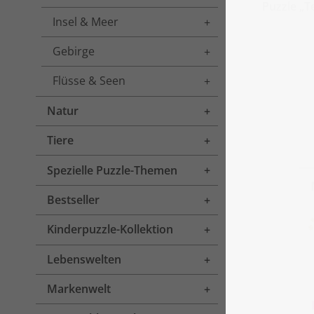
Puzzle „T
Insel & Meer
Toggle menu
Gebirge
Toggle menu
Flüsse & Seen
Toggle menu
Natur
Toggle menu
Tiere
Toggle menu
Spezielle Puzzle-Themen
Toggle menu
Bestseller
Toggle menu
Kinderpuzzle-Kollektion
Toggle menu
Lebenswelten
Toggle menu
Markenwelt
Toggle menu