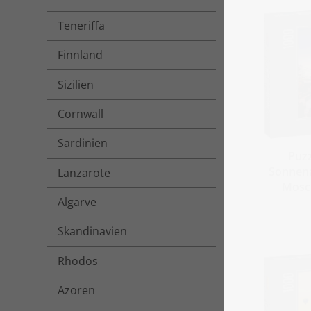
Teneriffa
Finnland
Sizilien
Cornwall
Sardinien
Puz
Sonnena
Lanzarote
Mosch
Algarve
Skandinavien
Rhodos
Azoren