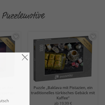
n Puzzlemotive
 an der
Puzzle „Baklava mit Pistazien, ein
osporus-
traditionelles türkisches Gebäck mit
l“
Kaffee“
ab 19,99 €