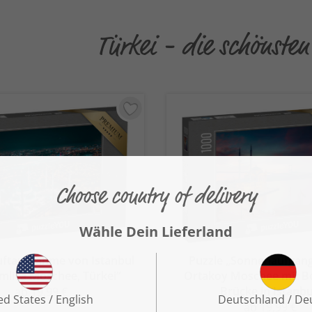
Türkei - die schönste
uftaufnahme von Istanbul
Puzzle „Sonnenaufgang
mlica Moschee, Türkei“
Ortakoy Moschee mit B
Brücke in Istanbu
ab 19,99 €
ab 19,99 €