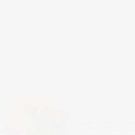
eppichladen eines Basars,
Puzzle „Sonnenaufg
Türkei“
Bosporus vor der Ortako
in Istanbul“
ab 19,99 €
ab 19,99 €
Mehr anzeige
NEU! Die clevere Alternative. So gelingt jedes Moti
SMART SORTED ist eine 
Effekt: Dein 1000-Teile-
Boxen mit je 25 Teilen. 
Puzzle wird.
SMART SORTED... und al