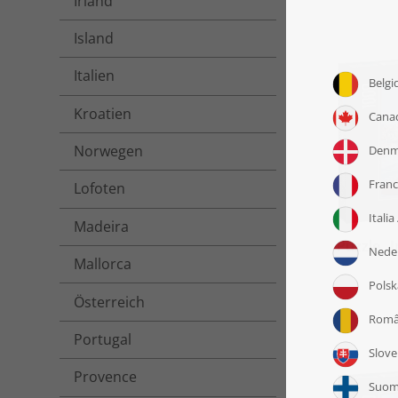
Irland
Island
Italien
Kroatien
Norwegen
Lofoten
Madeira
Puzzle „
Mallorca
Österreich
Portugal
Provence