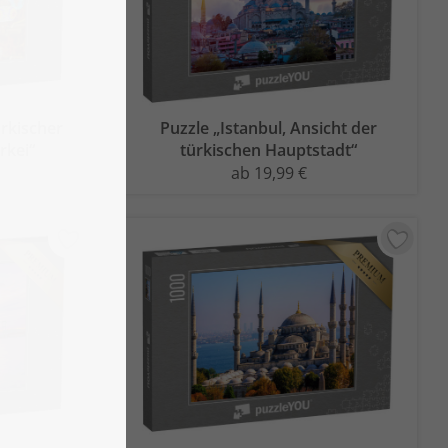
rkischer
Puzzle „Istanbul, Ansicht der
rkei“
türkischen Hauptstadt“
ab 19,99 €