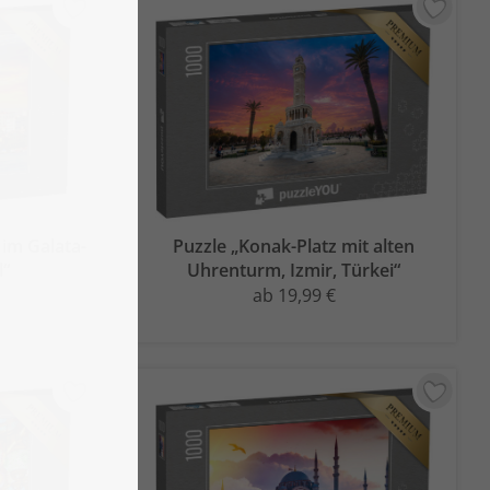
im Galata-
Puzzle „Konak-Platz mit alten
l“
Uhrenturm, Izmir, Türkei“
ab 19,99 €