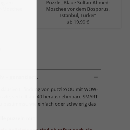
ang am
Puzzle „Blaue Sultan-Ahmed-
y-Moschee
Moschee vor dem Bosporus,
Istanbul, Türkei“
ab 19,99 €
n
v – garantiert.
exklusive Erfindung von puzzleYOU mit WOW-
Puzzle, verteilt auf 40 herausnehmbare SMART-
Du bestimmst, wie einfach oder schwierig das
le puzzeln mit!