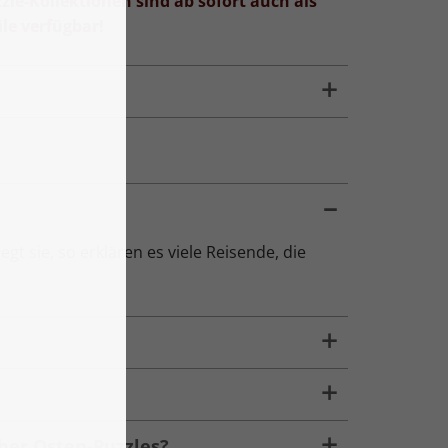
zle-Kollektionen sind ab sofort auch als
le verfügbar!
egt sie, so erklären es viele Reisende, die
her Osten-Puzzles?