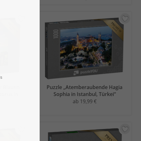
r Blauen
Puzzle „Atemberaubende Hagia
orus in
Sophia in Istanbul, Türkei“
ab 19,99 €