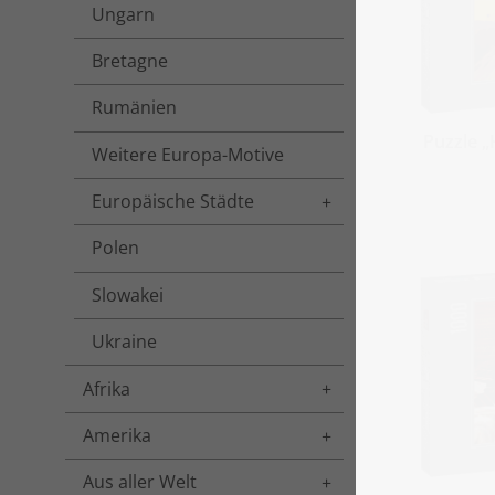
Ungarn
Bretagne
Rumänien
Puzzle „
Weitere Europa-Motive
Europäische Städte
Toggle menu
Polen
Slowakei
Ukraine
Afrika
Toggle menu
Amerika
Toggle menu
Aus aller Welt
Toggle menu