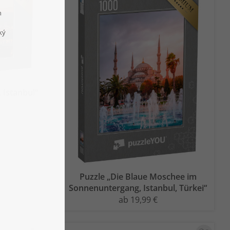
 Istanbul“
Puzzle „Die Blaue Moschee im
Sonnenuntergang, Istanbul, Türkei“
ab 19,99 €