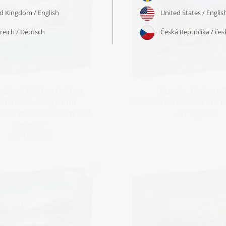
e „Zwei Welten treffen
Puzzle „Drei gro
inander - Berge und
Riesenschildkröten auf M
sserwelt auf einem Bild
ab 19,99 €
vereint“
ab 19,99 €