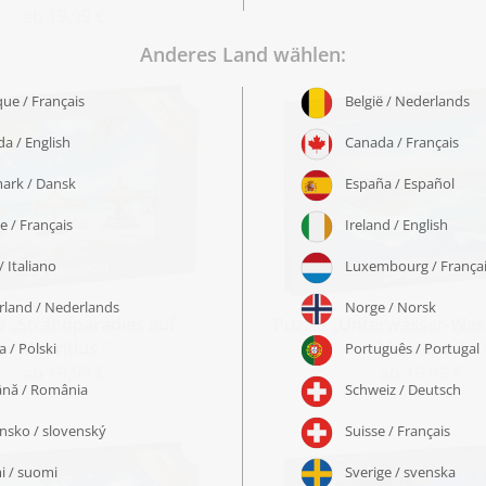
ab 19,99 €
e „Strandparadies auf
Puzzle „Unterwasser-Wass
Mauritius “
Mauritius“
ab 19,99 €
ab 19,99 €