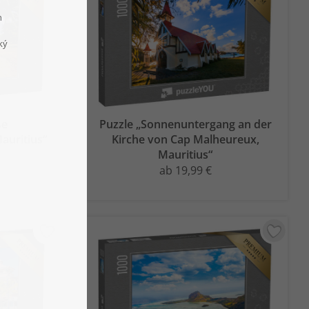
ße
Puzzle „Sonnenuntergang an der
auritius“
Kirche von Cap Malheureux,
Mauritius“
ab 19,99 €