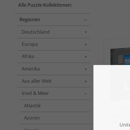
Alle Puzzle-Kollektionen:
Regionen
Toggle menu
Deutschland
Toggle menu
Europa
Toggle menu
Afrika
Toggle menu
Amerika
Toggle menu
Aus aller Welt
Toggle menu
Insel & Meer
Toggle menu
Atlantik
Puz
Luftaufn
Azoren
und Unte