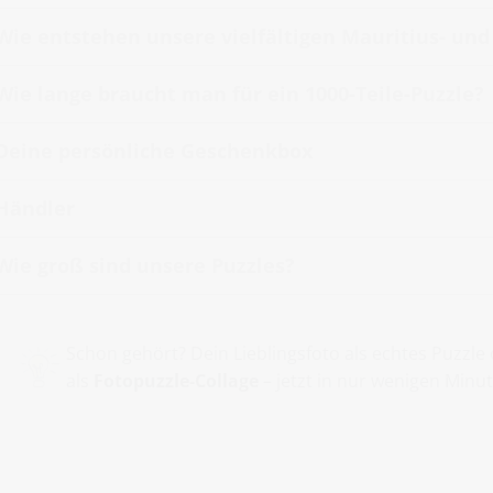
Wie entstehen unsere vielfältigen Mauritius- und
Wie lange braucht man für ein 1000-Teile-Puzzle?
Deine persönliche Geschenkbox
Händler
Wie groß sind unsere Puzzles?
Schon gehört? Dein Lieblingsfoto als echtes Puzz
als
Fotopuzzle-Collage
– jetzt in nur wenigen Minut