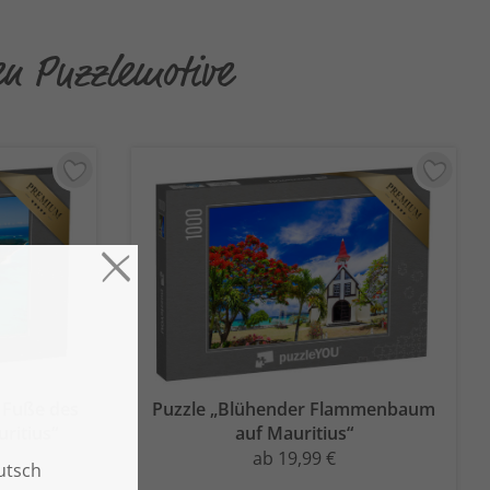
en Puzzlemotive
 Fuße des
Puzzle „Blühender Flammenbaum
ritius“
auf Mauritius“
ab 19,99 €