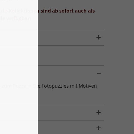
zle-Kollektionen sind ab sofort auch als
le verfügbar!
r zum Puzzeln: Die Fotopuzzles mit Motiven