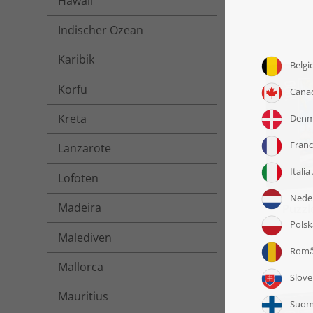
Hawaii
Indischer Ozean
Karibik
Korfu
Kreta
Lanzarote
Lofoten
Madeira
Puzzl
Malediven
Mallorca
Mauritius