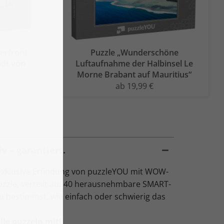
terfront
Puzzle „Wunderschöne
adt von
Luftaufnahme der Halbinsel Le
Morne Brabant auf Mauritius“
ab 19,99 €
v – garantiert.
exklusive Erfindung von puzzleYOU mit WOW-
Puzzle, verteilt auf 40 herausnehmbare SMART-
Du bestimmst, wie einfach oder schwierig das
le puzzeln mit!