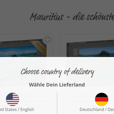
Mauritius - die schönst
zle „Beeindruckende
Puzzle „Blaue Lagune am
ahme des Inselpanoramas
Le Morne Brabant, Mau
rwasser-Wasserfalls von
ab 19,99 €
Mauritius“