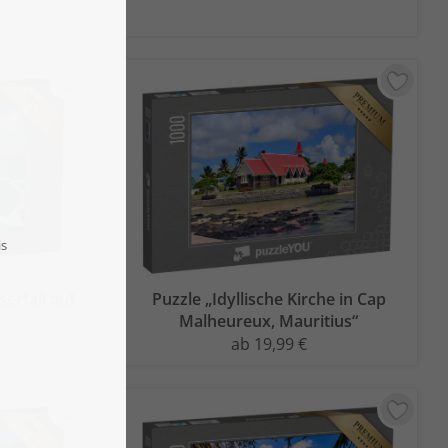
erfall auf
Puzzle „Idyllische Kirche in Cap
Malheureux, Mauritius“
ab 19,99 €