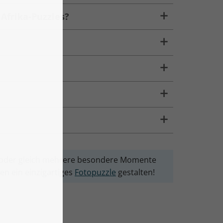
 Afrika-Puzzles?
le oder gleich mehrere besondere Momente
en ein einzigartiges
Fotopuzzle
gestalten!