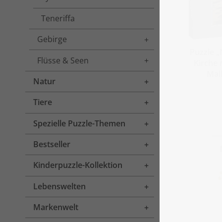
Teneriffa
Gebirge
Toggle menu
Puzzle „
Flüsse & Seen
Toggle menu
Kirche
Mal
Natur
Toggle menu
Tiere
Toggle menu
Spezielle Puzzle-Themen
Toggle menu
Bestseller
Toggle menu
Kinderpuzzle-Kollektion
Toggle menu
Lebenswelten
Toggle menu
Markenwelt
Toggle menu