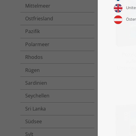
Mittelmeer
Ostfriesland
Pazifik
Polarmeer
Puzzl
Rhodos
aufe
Unterwa
Rügen
Sardinien
Seychellen
Sri Lanka
Südsee
Sylt