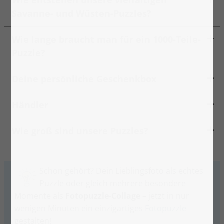
Wie entstehen unsere vielfältigen
Savanne- und Wüsten-Puzzles?
Wie lange braucht man für ein 1000-Teile-
Puzzle?
Deine persönliche Geschenkbox
Händler
Wie groß sind unsere Puzzles?
Schon gehört? Dein Lieblingsfoto als echtes
Puzzle oder gleich mehrere besondere
Momente als
Fotopuzzle-Collage
– jetzt in nur
wenigen Minuten ein einzigartiges
Fotopuzzle
gestalten!