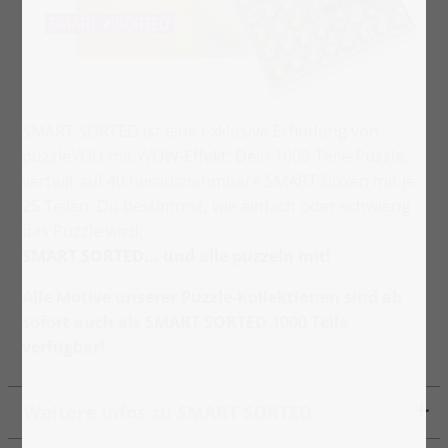
SMART SORTED ist eine exklusive Erfindung von
puzzleYOU mit WOW-Effekt: Dein 1000-Teile-Puzzle,
verteilt auf 40 herausnehmbare SMART-Boxen mit je
25 Teilen. Du bestimmst, wie einfach oder schwierig
das Puzzle wird.
SMART SORTED... und alle puzzeln mit!
Alle Motive unserer Puzzle-Kollektionen sind ab
sofort auch als SMART SORTED 1000 Teile
verfügbar!
Weitere Infos zu SMART SORTED