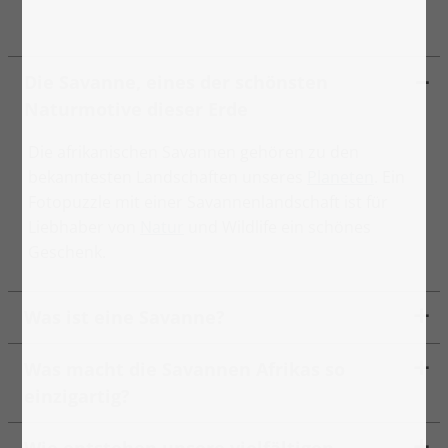
Die Savanne, eines der schönsten
Naturmotive dieser Erde
Die afrikanischen Savannen gehören zu den
bekanntesten Landschaften unseres
Planeten
. Ein
Fotopuzzle mit einer Savannenlandschaft ist für
Liebhaber von
Natur
und Wildlife ein schönes
Geschenk.
Was ist eine Savanne?
Was macht die Savannen Afrikas so
einzigartig?