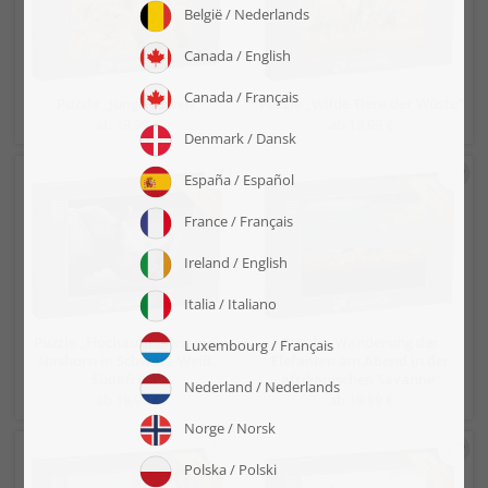
Puzzle „Junge Löwen“
Puzzle „Wilde Tiere der Wüste“
ab 19,99 €
ab 19,99 €
Puzzle „Hochaufmerksames
Puzzle „Wanderung der
Nashorn in Schwarz-Weiß,
Elefanten am Abend in der
Südafrika“
afrikanischen Savanne“
ab 19,99 €
ab 19,99 €