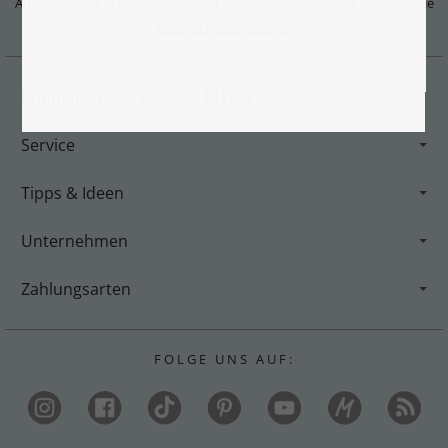
Angebote und Aktionen informiert zu werden. Für weitere Details s. die
Datenschutzerklärung.
Kundenservice: 09602/94419-0
Service
Tipps & Ideen
Unternehmen
Zahlungsarten
F O L G E U N S A U F :