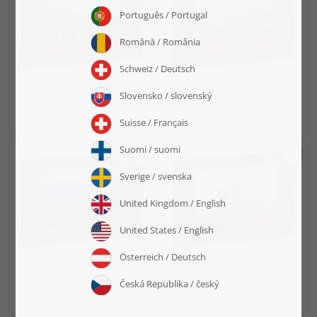
Puzzle „Elefantenherde in
Puzzle „Heißluftballons und
Afrika, Tarangire-
Safari in Kenia“
Nationalpark, Tansania“
ab 19,99 €
ab 19,99 €
Puzzle „Elefanten am
Puzzle „Zahlreiche Safari-
Kilimandscharo“
Tiere: Komposition mit
Landschaft von Kenia“
ab 19,99 €
ab 19,99 €