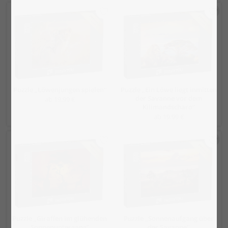
Puzzle „Löwenjungen spielen“
Puzzle „Ein Löwe liegt inmitten
der Savanne vor dem
ab 19,99 €
Kilimandscharo“
ab 19,99 €
Puzzle „Giraffen im glühenden
Puzzle „Sonnenaufgang über
Sonnenuntergang“
der Savanne“