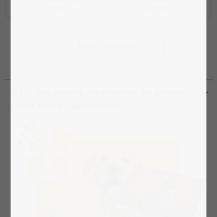
ab 19,99 €
ab 19,99 €
Mehr anzeigen
NEU! Die clevere Alternative. So gelingt
jedes Motiv – garantiert.