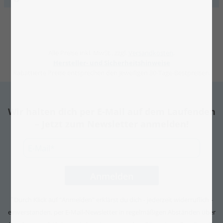
Alle Preise inkl. MwSt., zzgl.
Versandkosten
.
Hersteller- und Sicherheitshinweise
Rabattierte Preise entsprechen den jeweiligen 30-Tage-Bestpreisen.
Wir halten dich per E-Mail auf dem Laufenden
– Jetzt zum Newsletter anmelden!
Durch Klick auf "Anmelden" erklärst du dich - jederzeit widerruflich -
*
einverstanden, per E-Mail-Newsletter in regelmäßigen Abständen über