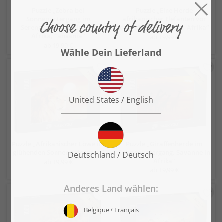
Puzzle „Zebra bei
Puzzle „Eine Herde
Sonnenuntergang im
afrikanischer Elefanten vor
Serengeti-Nationalpark,
dem Kilimandscharo, Afrika“
Afrika, Tansania“
ab 19,99 €
ab 19,99 €
Puzzle „Afrikanischer Löwe im
Puzzle „Giraffenherde im
glühenden Sonnenuntergang“
Sonnenuntergang, Savanne in
Afrika“
ab 19,99 €
ab 19,99 €