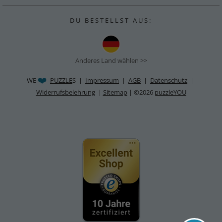
D U B E S T E L L S T A U S :
Anderes Land wählen >>
WE
PUZZLE
S |
Impressum
|
AGB
|
Datenschutz
|
Widerrufsbelehrung
|
Sitemap
| ©2026
puzzleYOU