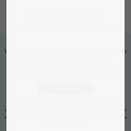
Alle Preise inkl. MwSt., zzgl.
Versandkosten
.
Hersteller- und Sicherheitshinweise
Rabattierte Preise entsprechen den jeweiligen 30-Tage-Bestpreisen.
Wir halten dich per E-Mail auf dem Laufenden
– Jetzt zum Newsletter anmelden!
Durch Klick auf "Anmelden" erklärst du dich - jederzeit widerruflich -
*
einverstanden, per E-Mail-Newsletter in regelmäßigen Abständen über
Angebote und Aktionen informiert zu werden. Für weitere Details s. die
Datenschutzerklärung.