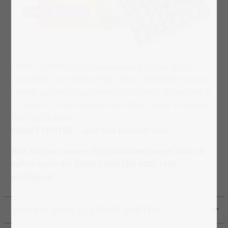
SMART SORTED ist eine exklusive Erfindung von
puzzleYOU mit WOW-Effekt: Dein 1000-Teile-Puzzle,
verteilt auf 40 herausnehmbare SMART-Boxen mit je
25 Teilen. Du bestimmst, wie einfach oder schwierig
das Puzzle wird.
SMART SORTED... und alle puzzeln mit!
Alle Motive unserer Puzzle-Kollektionen sind ab
sofort auch als SMART SORTED 1000 Teile
verfügbar!
Weitere Infos zu SMART SORTED