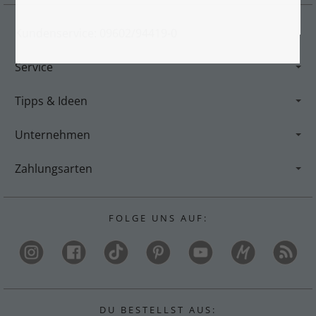
Kundenservice: 09602/94419-0
Service
Tipps & Ideen
Unternehmen
Zahlungsarten
F O L G E U N S A U F :
D U B E S T E L L S T A U S :