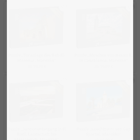
Puzzle „Toranlage des Bab El-
Puzzle „Moschee von Hasan II.
Mansour, Marokko“
in Casablanca, Marokko“
ab 19,99 €
ab 19,99 €
Puzzle „Sonnenuntergang in El
Puzzle „Leuchtturm von Cap
Badi, Landschaft bei
Spartel, Marokko“
Marrakesch, Marokko“
ab 19,99 €