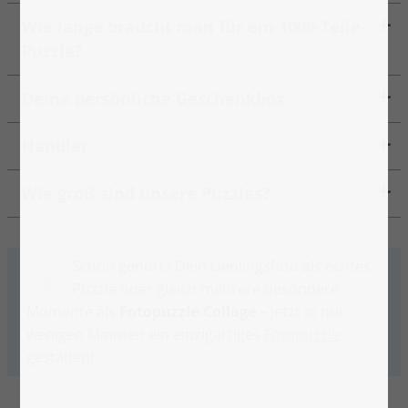
Wie lange braucht man für ein 1000-Teile-
Puzzle?
Deine persönliche Geschenkbox
Händler
Wie groß sind unsere Puzzles?
Schon gehört? Dein Lieblingsfoto als echtes
Puzzle oder gleich mehrere besondere
Momente als
Fotopuzzle-Collage
– jetzt in nur
wenigen Minuten ein einzigartiges
Fotopuzzle
gestalten!