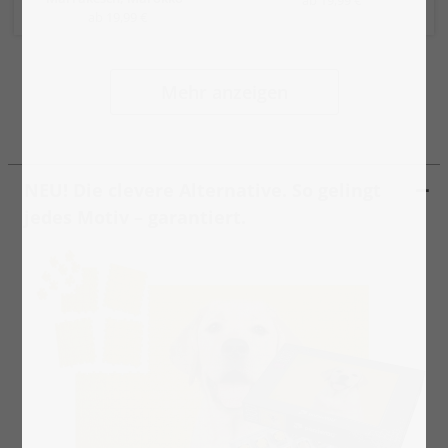
ab 19,99 €
Mehr anzeigen
NEU! Die clevere Alternative. So gelingt
jedes Motiv – garantiert.