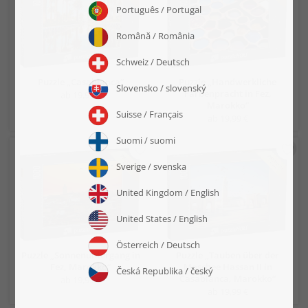
Puzzle „Casablanca“
Puzzle „Handwerkliche
Farbenpracht in Fez,
ab 19,99 €
Marokko“
ab 19,99 €
Puzzle „Sonnenuntergang in
Puzzle „Tauben über der
Fez, Marokko“
Moschee Hassan II in
Casablanca, Marokko“
ab 19,99 €
ab 19,99 €