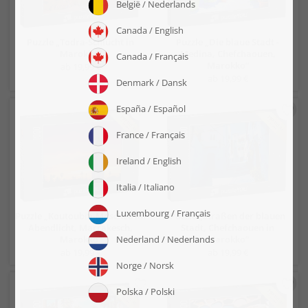
Puzzle „Todra-Schlucht in
Puzzle „Die blaue Stadt -
Marokko“
Medina, Chefchaouen,
Marokko“
ab 19,99 €
ab 19,99 €
Puzzle „Koutoubia-Moschee im
Puzzle „Straßen der blauen
Abendlicht, Marrakesch,
Stadt, Chefchaouen in
Marokko“
Marokko“
ab 19,99 €
ab 19,99 €