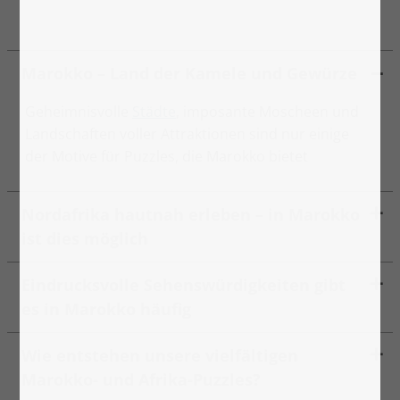
Marokko – Land der Kamele und Gewürze
Geheimnisvolle
Städte
, imposante Moscheen und
Landschaften voller Attraktionen sind nur einige
der Motive für Puzzles, die Marokko bietet
Nordafrika hautnah erleben – in Marokko
ist dies möglich
Eindrucksvolle Sehenswürdigkeiten gibt
es in Marokko häufig
Wie entstehen unsere vielfältigen
Marokko- und Afrika-Puzzles?