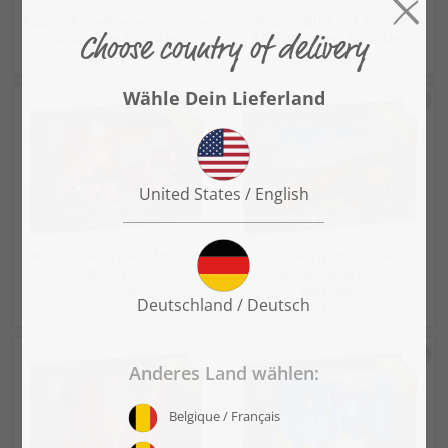
Puzzle „Kamelkarawane in der
Puzzle „Blick auf die alte
Sahara von Marokko“
Medina in Fez , Marokko“
ab 19,99 €
ab 19,99 €
Puzzle „Tee in Kalat M'Goun,
Puzzle „Traditionelle
Marokko“
Ledergerberei in Fes,
Marokko“
ab 19,99 €
ab 19,99 €