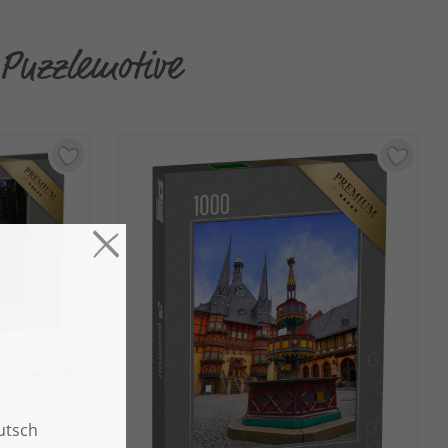
 Puzzlemotive
rocken im