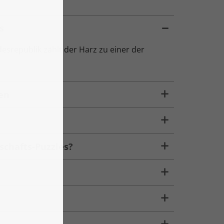
s
srepublik zählt der Harz zu einer der
en
schafts-Puzzles?