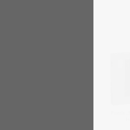
Puzzle „
H