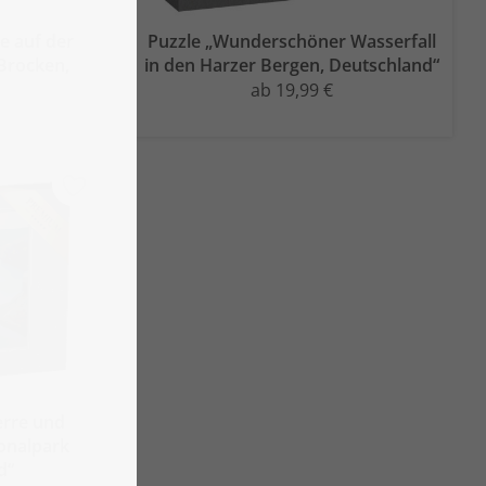
e auf der
Puzzle „Wunderschöner Wasserfall
Brocken,
in den Harzer Bergen, Deutschland“
ab 19,99 €
erre und
onalpark
d“