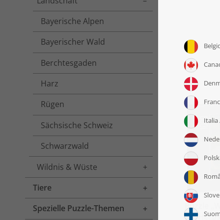
Landschaft
Toggle menu
Bayerische Alpen
Bayerischer Wald
Berchtesgaden
Harz
Rügen
Sächsische Schweiz
Schwarzwald
Wildnis & Wüste
Toggle menu
Tiere
Toggle menu
Puzzle „W
Spezielle Puzzle-Themen
Toggle menu
Herbs