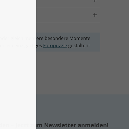
le oder gleich mehrere besondere Momente
en ein einzigartiges
Fotopuzzle
gestalten!
nden – Jetzt zum Newsletter anmelden!