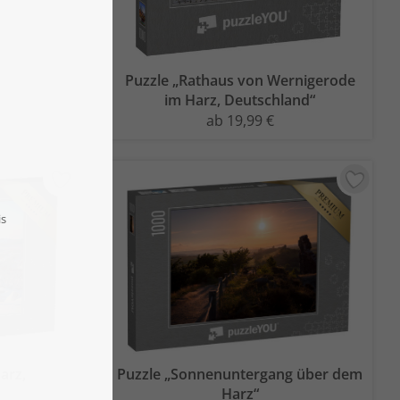
Puzzle „Rathaus von Wernigerode
im Harz, Deutschland“
ab 19,99 €
arz,
Puzzle „Sonnenuntergang über dem
Harz“