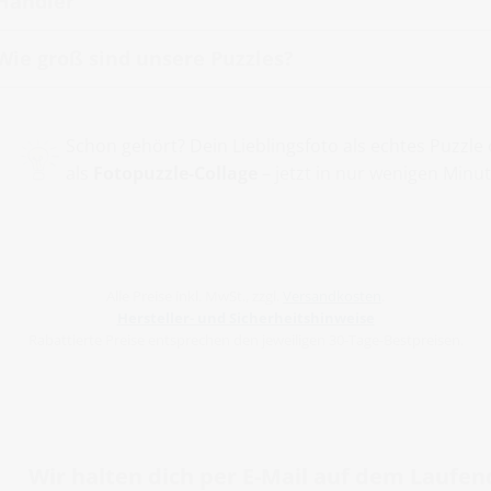
Händler
Wie groß sind unsere Puzzles?
Schon gehört? Dein Lieblingsfoto als echtes Puzz
als
Fotopuzzle-Collage
– jetzt in nur wenigen Minut
Alle Preise inkl. MwSt., zzgl.
Versandkosten
.
Hersteller- und Sicherheitshinweise
Rabattierte Preise entsprechen den jeweiligen 30-Tage-Bestpreisen.
Wir halten dich per E-Mail auf dem Laufe