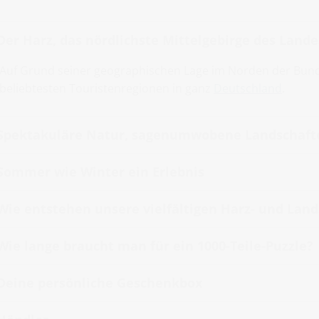
Der Harz, das nördlichste Mittelgebirge des Lande
Auf Grund seiner geographischen Lage im Norden der Bunde
beliebtesten Touristenregionen in ganz
Deutschland
.
Spektakuläre Natur, sagenumwobene Landschaft
Sommer wie Winter ein Erlebnis
Wie entstehen unsere vielfältigen Harz- und Land
Wie lange braucht man für ein 1000-Teile-Puzzle?
Deine persönliche Geschenkbox