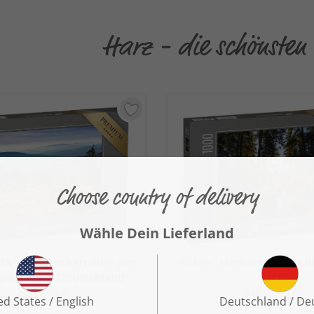
Harz - die schönsten
lick vom Brocken über den
Puzzle „Herbstwald am B
park Harz, Deutschland“
Harz“
ab 19,99 €
ab 19,99 €