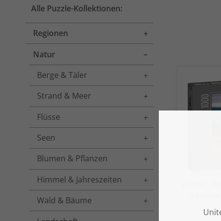
Alle Puzzle-Kollektionen:
Regionen
Toggle menu
Natur
Toggle menu
Berge & Täler
Toggle menu
Strand & Meer
Toggle menu
Flüsse
Toggle menu
Seen
Toggle menu
Blumen & Pflanzen
Toggle menu
Himmel & Jahreszeiten
Toggle menu
Puzzle „B
National
Wald & Bäume
Toggle menu