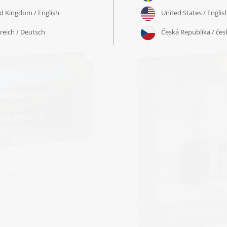
Deutschland“
ab 19,99 €
ab 19,99 €
 „Harz, "Selketalbahn",
Deutschland“
ab 19,99 €