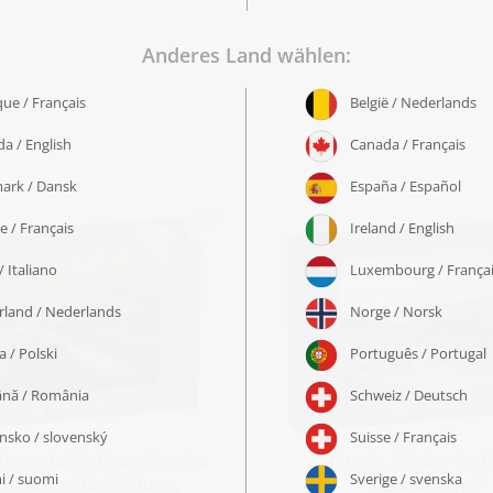
asserfall in Braunlage im
Puzzle „Winter im H
t, Langzeitbelichtung,
Deutschland“