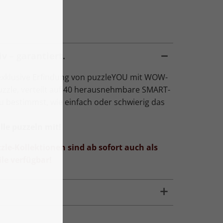
v – garantiert.
exklusive Erfindung von puzzleYOU mit WOW-
Puzzle, verteilt auf 40 herausnehmbare SMART-
Du bestimmst, wie einfach oder schwierig das
le puzzeln mit!
zle-Kollektionen sind ab sofort auch als
le verfügbar!