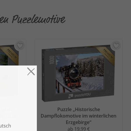
ten Puzzlemotive
ugfahrt
Puzzle „Historische
Jöhstadt,
Dampflokomotive im winterlichen
and“
Erzgebirge“
ab 19,99 €