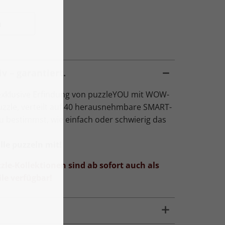
n
v – garantiert.
exklusive Erfindung von puzzleYOU mit WOW-
Puzzle, verteilt auf 40 herausnehmbare SMART-
Du bestimmst, wie einfach oder schwierig das
le puzzeln mit!
zle-Kollektionen sind ab sofort auch als
le verfügbar!