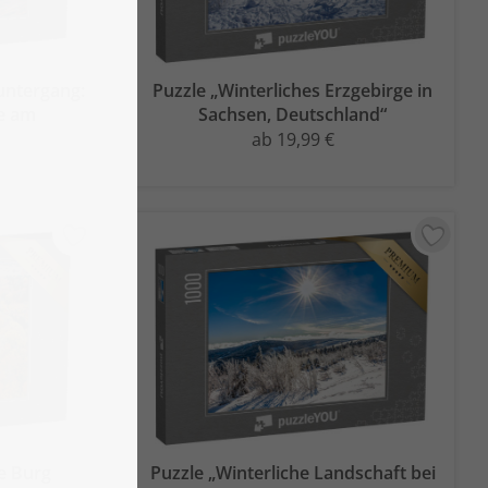
untergang:
Puzzle „Winterliches Erzgebirge in
ge am
Sachsen, Deutschland“
ab 19,99 €
he Burg
Puzzle „Winterliche Landschaft bei