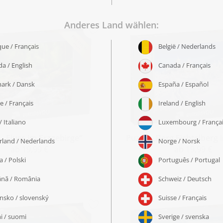
 „Fluss im Erzgebirge“
Puzzle „Berg Fichtelberg 
ab 19,99 €
ab 19,99 €