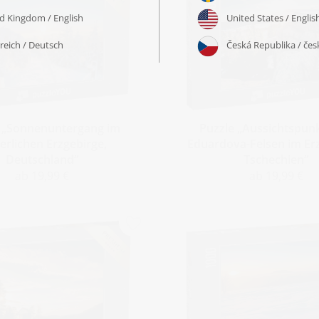
 „Sonnenuntergang im
Puzzle „Aussichtspun
erlichen Erzgebirge,
Eduardova-Felsen im Erz
Deutschland“
Tschechien“
ab 19,99 €
ab 19,99 €