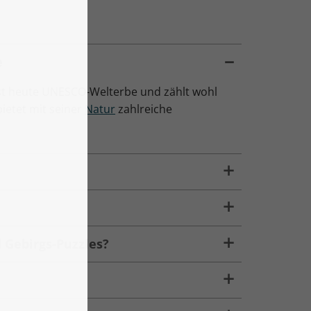
e
ist heute UNESCO-Welterbe und zählt wohl
bietet mit seiner
Natur
zahlreiche
 Gebirgs-Puzzles?