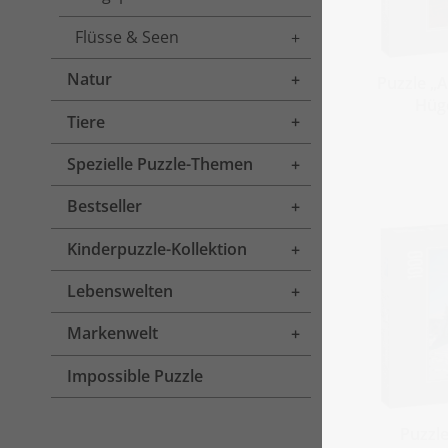
Flüsse & Seen
Toggle menu
Natur
Toggle menu
Puzzle „
Hüge
Tiere
Toggle menu
Spezielle Puzzle-Themen
Toggle menu
Bestseller
Toggle menu
Kinderpuzzle-Kollektion
Toggle menu
Lebenswelten
Toggle menu
Markenwelt
Toggle menu
Impossible Puzzle
Puzzle