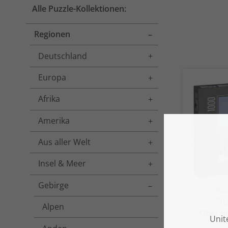
Alle Puzzle-Kollektionen:
Regionen
Toggle menu
Deutschland
Toggle menu
Europa
Toggle menu
Afrika
Toggle menu
Amerika
Toggle menu
Aus aller Welt
Toggle menu
Insel & Meer
Toggle menu
Gebirge
Toggle menu
Puz
Fi
Alpen
Oberwi