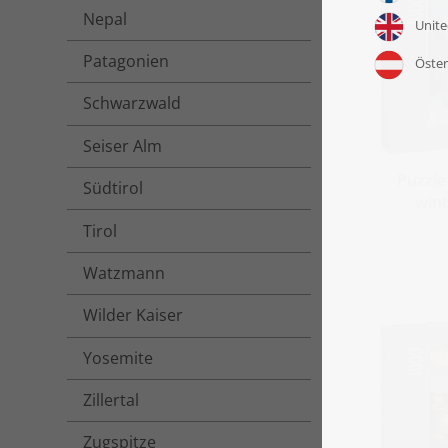
Nepal
Patagonien
Schwarzwald
Seiser Alm
Puzzle
Südtirol
wint
Tirol
Watzmann
Wilder Kaiser
Yosemite
Zillertal
Zugspitze