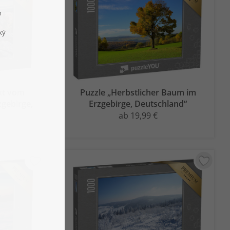
kt vom
Puzzle „Herbstlicher Baum im
gebirge,
Erzgebirge, Deutschland“
ab 19,99 €