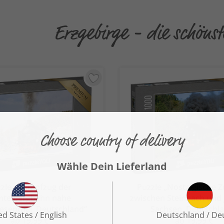
Erzgebirge - die schöns
zle „Dampfzug der
Puzzle „Nostalgische Z
chtelbergbahn nahe
zwischen Steinbach und 
esenthal, Deutschland“
Sachsen, Deutschl
ab 19,99 €
ab 19,99 €