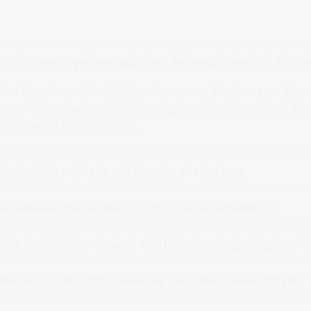
Das Erzgebirge: Heimat der Bergmänner als Puzzl
Das Erzgebirge, über Jahrhunderte vom Bergbau geprägt, 
zu einen der beliebtesten Mittelgebirgen Deutschlands. Es 
spannende Puzzle-Motive.
Sagenhafte Natur als Puzzle entdecken
Sehenswürdigkeiten als Puzzle verschenken
Wie entstehen unsere vielfältigen Erzgebirge- und
Wie lange braucht man für ein 1000-Teile-Puzzle?