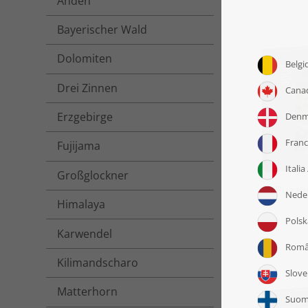
Anden
Bayerischer Wald
Dolomiten
Drei Zinnen
Erzgebirge
Fujijama
Großglockner
Puzzle
Himalaya
Karwendel
Kilimandscharo
Matterhorn