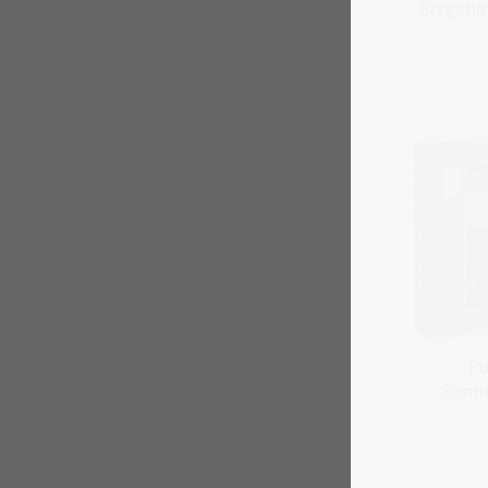
Erzgebi
Pu
Sonn