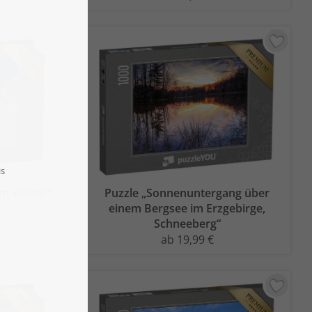
im Winter“
Puzzle „Sonnenuntergang über
einem Bergsee im Erzgebirge,
Schneeberg“
ab 19,99 €