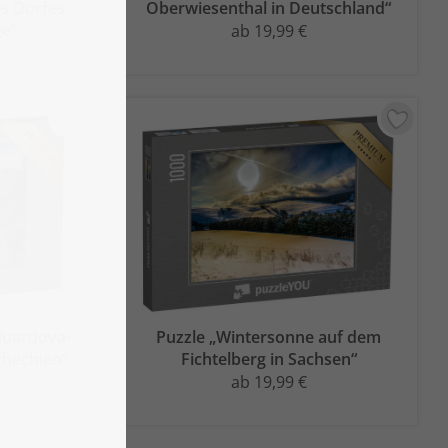
es Dorfes
Oberwiesenthal in Deutschland“
ge“
ab 19,99 €
duardova-
Puzzle „Wintersonne auf dem
chechien“
Fichtelberg in Sachsen“
ab 19,99 €