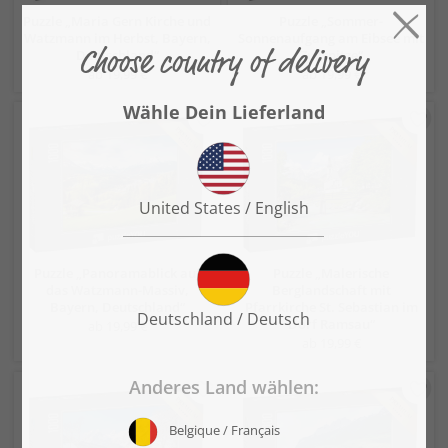
Puzzle „Maria Gern Kirche und
Puzzle „Sommer-
Watzmann im Herbst, Bayern,
Sonnenaufgang am Eibsee mit
Deutschland“
Zugspitze“
ab 19,99 €
ab 19,99 €
Puzzle „Panoramablick auf
Puzzle „Malerische
das Watzmann-Massiv,
Berglandschaft mit
Bayern, Deutschland“
Pfarrkirche St. Sebastian im
Dorf Ramsau“
ab 19,99 €
ab 19,99 €