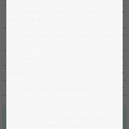
Wie entstehen unsere vielfältigen
Bayerische Alpen- und Alpen-Puzzles?
Wie lange braucht man für ein 1000-Teile-
Puzzle?
Deine persönliche Geschenkbox
Händler
Wie kann ich ein Puzzle kleben?
Schon gehört? Dein Lieblingsfoto als echtes
Puzzle oder gleich mehrere besondere
Momente als
Fotopuzzle-Collage
– jetzt in nur