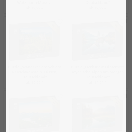
Watzmann-Massiv“
Deutschland“
ab 19,99 €
ab 19,99 €
Puzzle „Wanderer am Schloss
Puzzle „Herbst am Hintersee:
Neuschwanstein, Füssen,
Bayerische Alpen am Morgen,
Deutschland“
Deutschland“
ab 19,99 €
ab 19,99 €