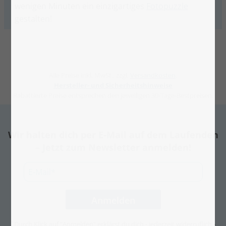
wenigen Minuten ein einzigartiges
Fotopuzzle
gestalten!
Alle Preise inkl. MwSt., zzgl.
Versandkosten
.
Hersteller- und Sicherheitshinweise
Rabattierte Preise entsprechen den jeweiligen 30-Tage-Bestpreisen.
Wir halten dich per E-Mail auf dem Laufenden
– Jetzt zum Newsletter anmelden!
Durch Klick auf "Anmelden" erklärst du dich - jederzeit widerruflich -
*