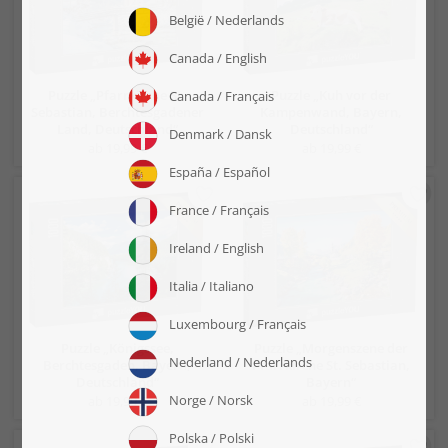
Puzzle „Pfarrkirche St.
Puzzle „Kuh vor der
Sebastian, Berchtesgadener
Kampenwand, Bayern,
Land, Deutschland“
Deutschland“
ab 19,99 €
ab 19,99 €
Puzzle „Königssee,
Puzzle „Morgenszene der
Berchtesgaden, Bayern,
Pfarrkirche St. Sebastian,
Deutschland“
Bayern“
ab 19,99 €
ab 19,99 €