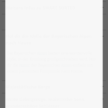
Weitere Infos zu SMART SORTED
Hol dir die Idylle der Bayerischen Alpen
nach Hause
Die Bayerischen
Alpen
bieten eine wundervolle
Idylle, in der Erholung großgeschrieben wird. Hol
dir die
Natur
der Bayerischen
Alpen
einfach mit
einem passenden Fotopuzzle nach Hause.
Majestätische Berge
Wilde Gebirgszüge, malerische Seen,
wunderschöne Schlösser