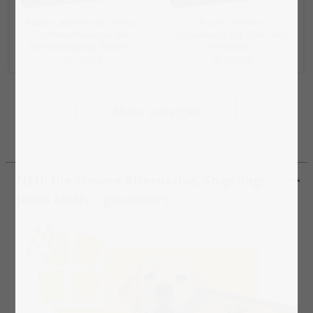
Puzzle „Alpsee mit Schloss
Puzzle „Herbst-
Hohenschwangau bei
Sonnenaufgang über dem
Sonnenaufgang, Bayern “
Hintersee “
ab 19,99 €
ab 19,99 €
Mehr anzeigen
NEU! Die clevere Alternative. So gelingt
jedes Motiv – garantiert.