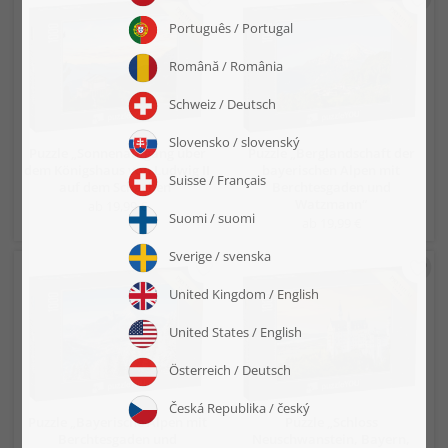
Puzzle „Sonnenaufgang über
Puzzle „Berglandschaft der
dem Königshaus von Ludwig II
bayerischen Alpen mit
auf dem Schachen“
Berchtesgaden und
Watzmann“
ab 19,99 €
ab 19,99 €
Puzzle „Bayerische Alpen mit
Puzzle „Schloss
Berchtesgaden und
Neuschwanstein, Bayern,