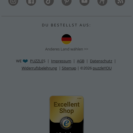
D U B E S T E L L S T A U S :
Anderes Land wählen >>
WE
PUZZLE
S |
Impressum
|
AGB
|
Datenschutz
|
Widerrufsbelehrung
|
Sitemap
| ©2026
puzzleYOU