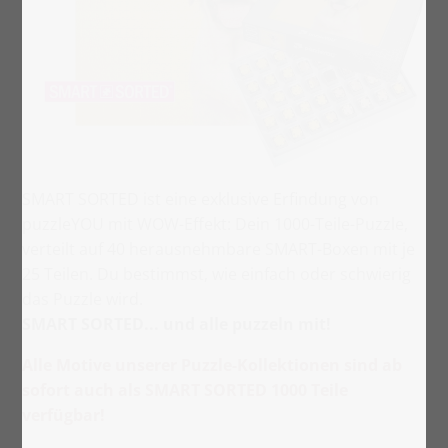
SMART SORTED ist eine exklusive Erfindung von
puzzleYOU mit WOW-Effekt: Dein 1000-Teile-Puzzle,
verteilt auf 40 herausnehmbare SMART-Boxen mit je
25 Teilen. Du bestimmst, wie einfach oder schwierig
das Puzzle wird.
SMART SORTED... und alle puzzeln mit!
Alle Motive unserer Puzzle-Kollektionen sind ab
sofort auch als SMART SORTED 1000 Teile
verfügbar!