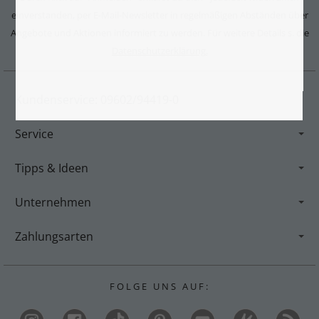
einverstanden, per E-Mail-Newsletter in regelmäßigen Abständen über
Angebote und Aktionen informiert zu werden. Für weitere Details s. die
Datenschutzerklärung.
Kundenservice: 09602/94419-0
Service
Tipps & Ideen
Unternehmen
Zahlungsarten
F O L G E U N S A U F :