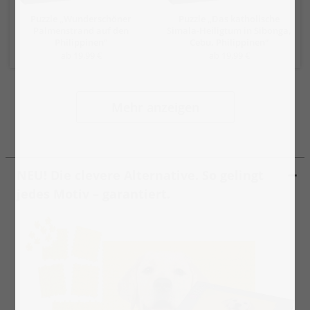
Puzzle „Wunderschöner
Puzzle „Das katholische
Palmenstrand auf den
Simala-Heiligtum in Sibonga,
Philippinen“
Cebu, Philippinen“
ab 19,99 €
ab 19,99 €
Mehr anzeigen
NEU! Die clevere Alternative. So gelingt
jedes Motiv – garantiert.