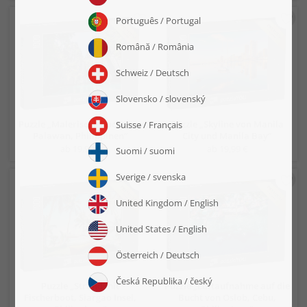
Puzzle „Malerische Bucht von
Puzzle „Skyline von Manila
Palawan, Philippinen“
City und Manila Bay“
ab 19,99 €
ab 19,99 €
Puzzle „Strand mit
Puzzle „Luftaufnahme auf die
Fischerboot, Siargao Insel,
Bucht von Oslob, Cebu,