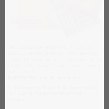
SMART SORTED ist eine exklusive Erfindung von
puzzleYOU mit WOW-Effekt: Dein 1000-Teile-Puzzle,
verteilt auf 40 herausnehmbare SMART-Boxen mit je
25 Teilen. Du bestimmst, wie einfach oder schwierig
das Puzzle wird.
SMART SORTED... und alle puzzeln mit!
Alle Motive unserer Puzzle-Kollektionen sind ab
sofort auch als SMART SORTED 1000 Teile
verfügbar!