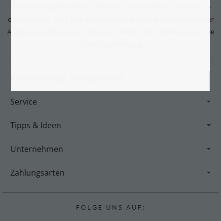
Durch Klick auf "Anmelden" erklärst du dich - jederzeit widerruflich -
*
einverstanden, per E-Mail-Newsletter in regelmäßigen Abständen über
Angebote und Aktionen informiert zu werden. Für weitere Details s. die
Datenschutzerklärung.
Kundenservice: 09602/94419-0
Service
Tipps & Ideen
Unternehmen
Zahlungsarten
F O L G E U N S A U F :