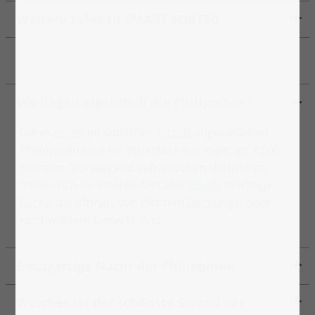
Weitere Infos zu SMART SORTED
Wo liegen eigentlich die Philippinen?
Die in
Asien
, im südlichen
Pazifik
angesiedelten
Philippinen sind ein Inselstaat aus mehr als 7.000
Eilanden. Vorwiegend vulkanischen Ursprungs,
finden sich im Inneren fast aller
Inseln
mächtige
Berge
, die oftmals von dichtem
Dschungel
oder
Hochwäldern bedeckt sind.
Einzigartige Natur der Philippinen
Welches ist der schönste Strand der