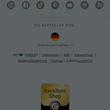
D U B E S T E L L S T A U S :
Anderes Land wählen >>
WE
PUZZLE
S |
Impressum
|
AGB
|
Datenschutz
|
Widerrufsbelehrung
|
Sitemap
| ©2026
puzzleYOU