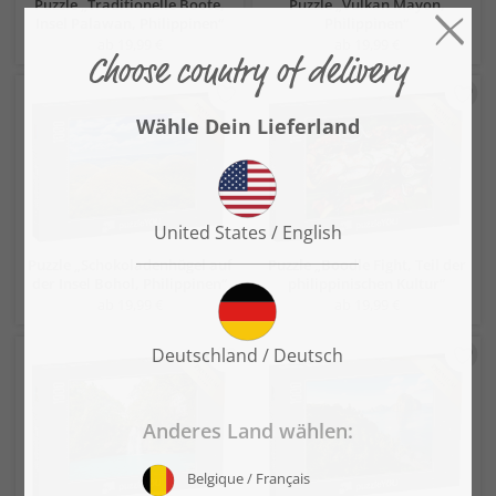
Puzzle „Traditionelle Boote,
Puzzle „Vulkan Mayon,
Insel Palawan, Philippinen“
Philippinen“
ab 19,99 €
ab 19,99 €
Puzzle „Schokoladenhügel auf
Puzzle „Boodle Fight, Teil der
der Insel Bohol, Philippinen“
philippinischen Kultur“
ab 19,99 €
ab 19,99 €