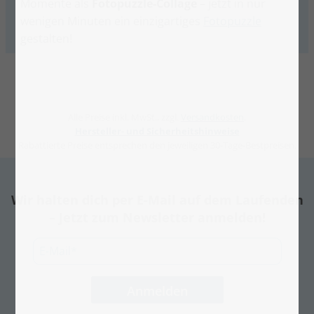
Momente als
Fotopuzzle-Collage
– jetzt in nur
wenigen Minuten ein einzigartiges
Fotopuzzle
gestalten!
Alle Preise inkl. MwSt., zzgl.
Versandkosten
.
Hersteller- und Sicherheitshinweise
Rabattierte Preise entsprechen den jeweiligen 30-Tage-Bestpreisen.
Wir halten dich per E-Mail auf dem Laufenden
– Jetzt zum Newsletter anmelden!