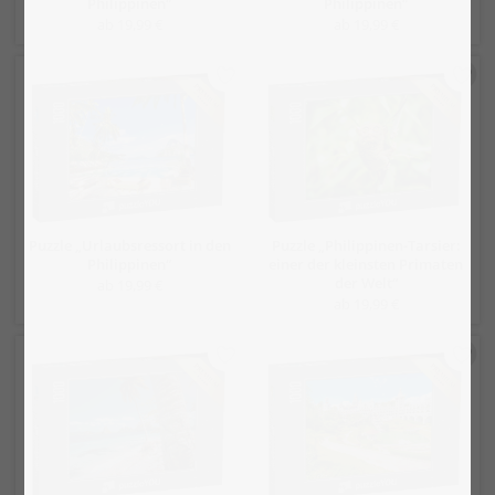
Philippinen“
Philippinen“
ab 19,99 €
ab 19,99 €
Puzzle „Urlaubsressort in den
Puzzle „Philippinen-Tarsier:
Philippinen“
einer der kleinsten Primaten
der Welt“
ab 19,99 €
ab 19,99 €