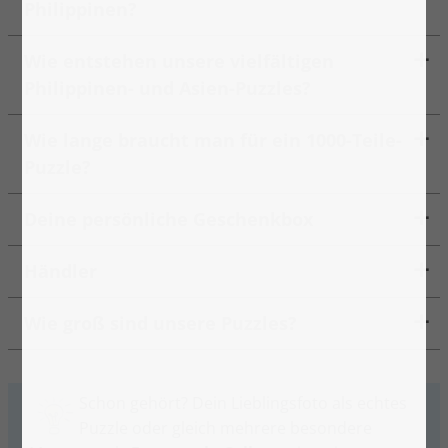
Philippinen?
Wie entstehen unsere vielfältigen
Philippinen- und Asien-Puzzles?
Wie lange braucht man für ein 1000-Teile-
Puzzle?
Deine persönliche Geschenkbox
Händler
Wie groß sind unsere Puzzles?
Schon gehört? Dein Lieblingsfoto als echtes
Puzzle oder gleich mehrere besondere