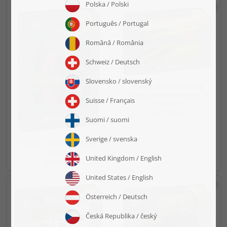
Puzzle „Terrassenartig
angeordnete Reisfelder in
Vietnam“
ab 19,99 €
Puzzle „Mönch und Baby-
Elefant“
ab 19,99 €