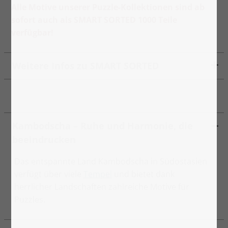
Alle Motive unserer Puzzle-Kollektionen sind ab
sofort auch als SMART SORTED 1000 Teile
verfügbar!
Weitere Infos zu SMART SORTED
Kambodscha – Ruhe und Harmonie, die
beeindrucken
Das entspannte Land Kambodscha in Südostasien
verfügt über viele
Tempel
und bietet dank
herrlicher Landschaften zahlreiche Motive für
Puzzles.