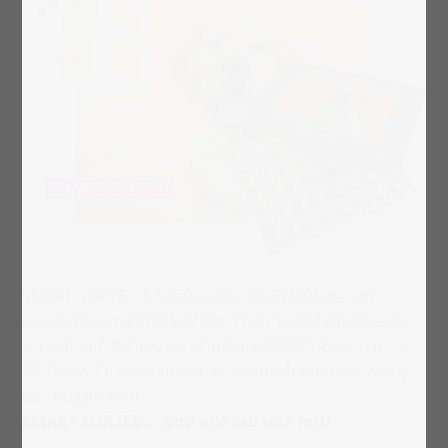
SMART SORTED ist eine exklusive Erfindung von
puzzleYOU mit WOW-Effekt: Dein 1000-Teile-Puzzle,
verteilt auf 40 herausnehmbare SMART-Boxen mit je
25 Teilen. Du bestimmst, wie einfach oder schwierig
das Puzzle wird.
SMART SORTED... und alle puzzeln mit!