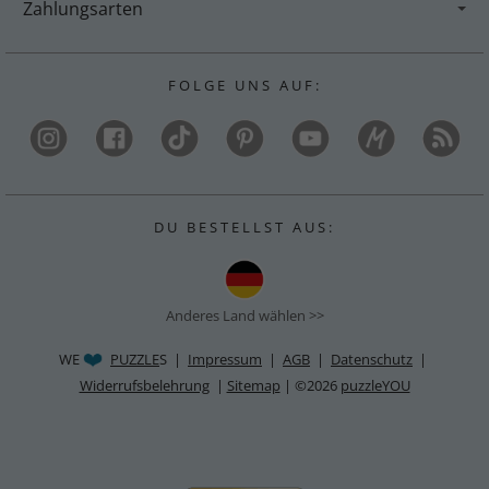
Zahlungsarten
F O L G E U N S A U F :
D U B E S T E L L S T A U S :
Anderes Land wählen >>
WE
PUZZLE
S |
Impressum
|
AGB
|
Datenschutz
|
Widerrufsbelehrung
|
Sitemap
| ©2026
puzzleYOU