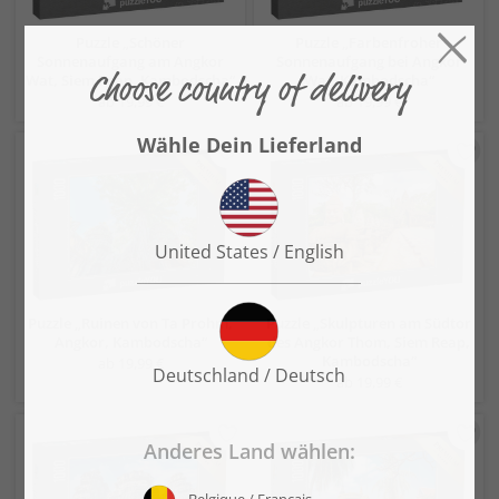
Puzzle „Schöner
Puzzle „Farbenfroher
Sonnenaufgang am Angkor
Sonnenaufgang bei Angkor
Wat, Siem Reap, Kambodscha“
Wat, Kambodscha“
ab 19,99 €
ab 19,99 €
Puzzle „Ruinen von Ta Prohm,
Puzzle „Skulpturen am Südtor
Angkor, Kambodscha“
des Angkor Thom, Siem Reap,
Kambodscha“
ab 19,99 €
ab 19,99 €