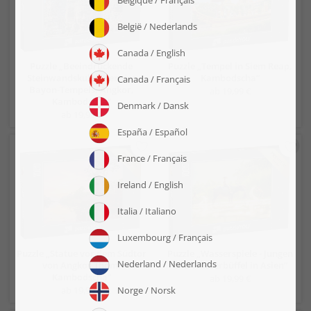
Puzzle „Beeindruckende
Puzzle „Tempel in Siem Reap,
Steinwandskulpturen des
Kambodscha“
Bayon-Tempels, Angkor,
ab 19,99 €
Kambodscha“
ab 19,99 €
Puzzle „Statue vor dem Südtor
Puzzle „Wasserspiele - Jungen
von Angkor Thom,
und Wasserbüffel in Asien“
Kambodscha“
ab 19,99 €
ab 19,99 €