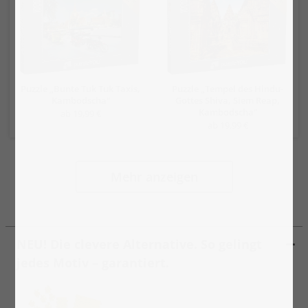
Puzzle „Bunte Tuk Tuk Taxis,
Puzzle „Tempel des Hindu-
Kambodscha“
Gottes Shiva, Siem Reap,
Kambodscha“
ab 19,99 €
ab 19,99 €
Mehr anzeigen
NEU! Die clevere Alternative. So gelingt
jedes Motiv – garantiert.