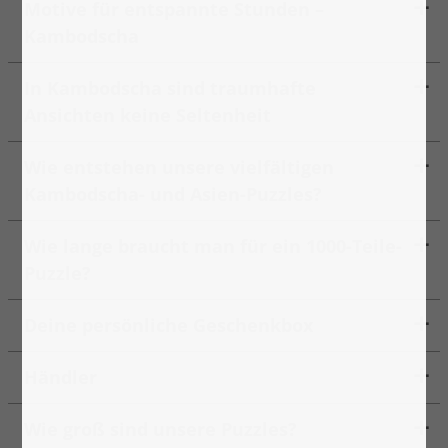
Motive für entspannte Stunden –
Kambodscha
In Kambodscha sind traumhafte
Ansichten keine Seltenheit
Wie entstehen unsere vielfältigen
Kambodscha- und Asien-Puzzles?
Wie lange braucht man für ein 1000-Teile-
Puzzle?
Deine persönliche Geschenkbox
Händler
Wie groß sind unsere Puzzles?