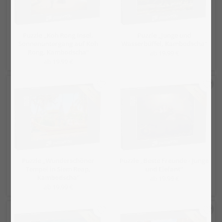
Puzzle „Koh Rong Insel,
Puzzle „Junge und
Sonnenuntergang auf Koh
Wasserbüffel, Kambodscha“
Rong, Kambodscha“
ab 19,99 €
ab 19,99 €
Puzzle „Wunderschöner
Puzzle „Beste Freunde - Junge
Tempel in Siem Reap,
und Elefant“
Kambodscha“
ab 19,99 €
ab 19,99 €