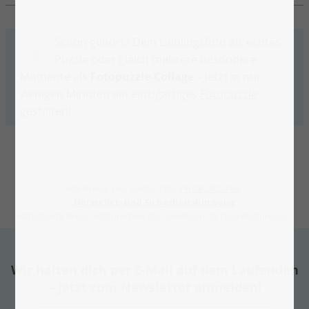
Schon gehört? Dein Lieblingsfoto als echtes
Puzzle oder gleich mehrere besondere
Momente als
Fotopuzzle-Collage
– jetzt in nur
wenigen Minuten ein einzigartiges
Fotopuzzle
gestalten!
Alle Preise inkl. MwSt., zzgl.
Versandkosten
.
Hersteller- und Sicherheitshinweise
Rabattierte Preise entsprechen den jeweiligen 30-Tage-Bestpreisen.
Wir halten dich per E-Mail auf dem Laufenden
– Jetzt zum Newsletter anmelden!