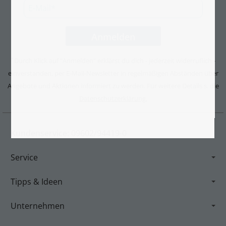
Durch Klick auf "Anmelden" erklärst du dich - jederzeit widerruflich -
*
einverstanden, per E-Mail-Newsletter in regelmäßigen Abständen über
Angebote und Aktionen informiert zu werden. Für weitere Details s. die
Datenschutzerklärung.
Kundenservice: 09602/94419-0
Service
Tipps & Ideen
Unternehmen