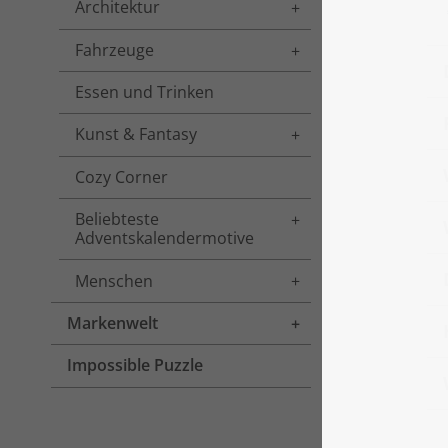
Architektur
Toggle menu
Fahrzeuge
Toggle menu
Essen und Trinken
Kunst & Fantasy
Toggle menu
Cozy Corner
Beliebteste
Toggle menu
Adventskalendermotive
Menschen
Toggle menu
Markenwelt
Toggle menu
Impossible Puzzle