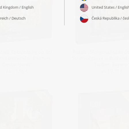
Stadt Rothenburg ob der
Puzzle „Morgenansicht d
mit blühenden Blumen,
Schmiedgasse in Rothenb
Deutschland“
Tauber, Bayern
ab 19,99 €
ab 19,99 €