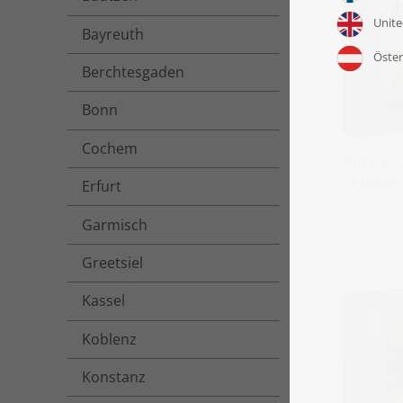
Bayreuth
Berchtesgaden
Bonn
Cochem
Puzzle „
Tauber 
Erfurt
Garmisch
Greetsiel
Kassel
Koblenz
Konstanz