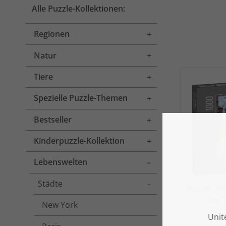
Alle Puzzle-Kollektionen:
Regionen
Toggle menu
Natur
Toggle menu
Tiere
Toggle menu
Spezielle Puzzle-Themen
Toggle menu
Bestseller
Toggle menu
Kinderpuzzle-Kollektion
Toggle menu
Lebenswelten
Toggle menu
Städte
Toggle menu
Puzzle „H
der 
New York