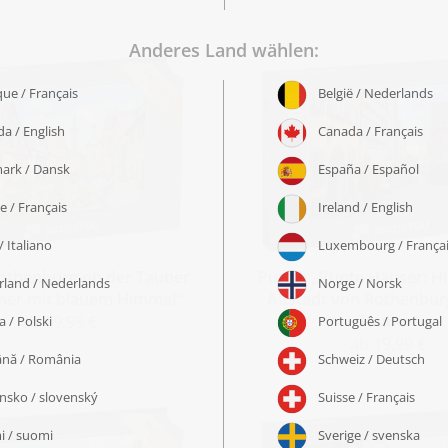
Rothenburg ob der Tauber
Puzzle „Bunte Häuser: Hi
er mit blauem Himmel“
Altstadt von Rothenbur
Tauber“
ab 19,99 €
ab 19,99 €