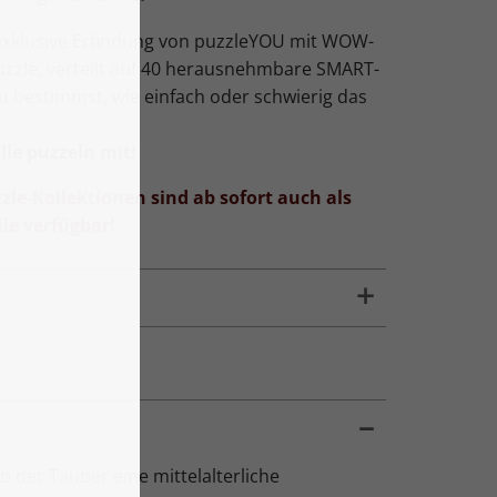
exklusive Erfindung von puzzleYOU mit WOW-
Puzzle, verteilt auf 40 herausnehmbare SMART-
Du bestimmst, wie einfach oder schwierig das
le puzzeln mit!
zle-Kollektionen sind ab sofort auch als
le verfügbar!
 der Tauber eine mittelalterliche