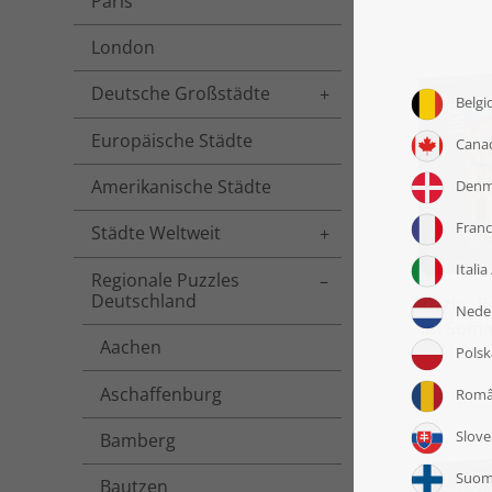
Paris
London
Deutsche Großstädte
Toggle menu
Europäische Städte
Amerikanische Städte
Städte Weltweit
Toggle menu
Regionale Puzzles
Toggle menu
Deutschland
Puzzle „
im Somm
Aachen
Aschaffenburg
Bamberg
Bautzen