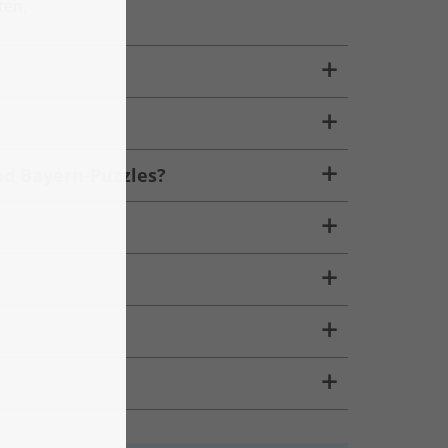
ten.
nd Bayern-Puzzles?