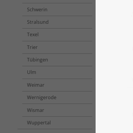
Schwerin
Stralsund
Texel
Trier
Tübingen
Ulm
Weimar
Wernigerode
Wismar
Wuppertal