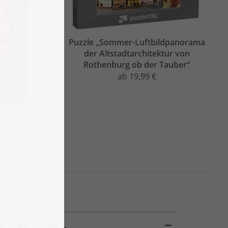
Puzzle „Sommer-Luftbildpanorama
der Altstadtarchitektur von
Rothenburg ob der Tauber“
ab 19,99 €
terliche
 ob der
v – garantiert.