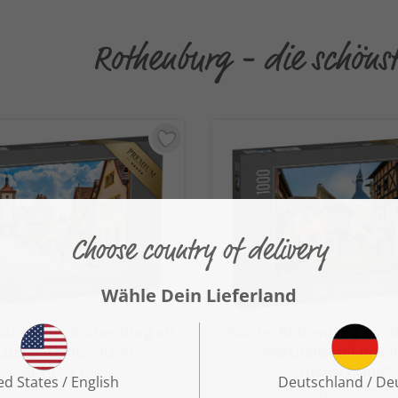
Rothenburg - die schöns
istorisches Rothenburg ob
Puzzle „Rothenburg ob d
Tauber, Deutschland“
Märchenstadt in Ba
Deutschland“
ab 19,99 €
ab 19,99 €