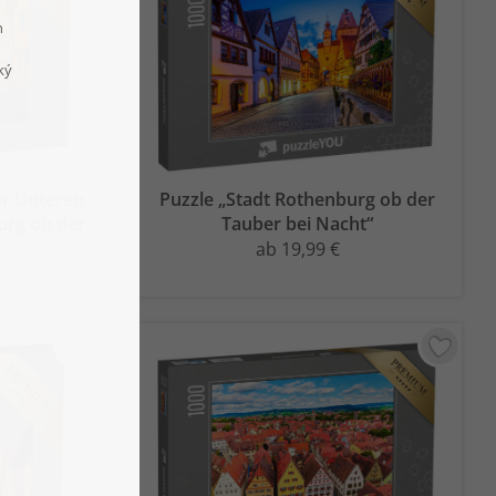
er Unteren
Puzzle „Stadt Rothenburg ob der
urg ob der
Tauber bei Nacht“
“
ab 19,99 €