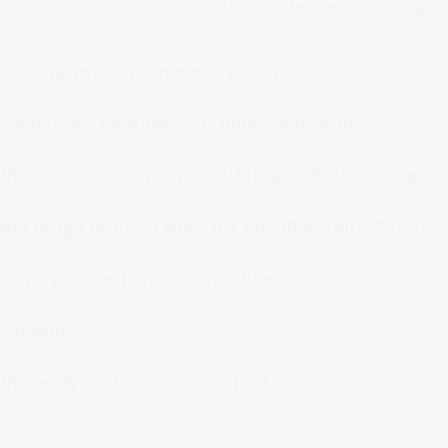
Architektur
mit zahlreichen interessanten Sehenswürdigkei
Der Charme vergangener Zeiten
Fränkische Romantik zu jeder Jahreszeit
Wie entstehen unsere vielfältigen Rothenburg- u
Wie lange braucht man für ein 1000-Teile-Puzzle?
Deine persönliche Geschenkbox
Händler
Wie groß sind unsere Puzzles?