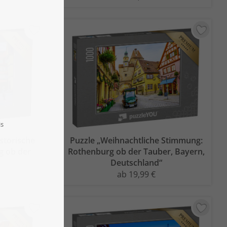
storische
Puzzle „Weihnachtliche Stimmung:
g ob der
Rothenburg ob der Tauber, Bayern,
Deutschland“
ab 19,99 €