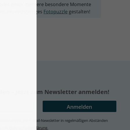
le oder gleich mehrere besondere Momente
en ein einzigartiges
Fotopuzzle
gestalten!
nden – Jetzt zum Newsletter anmelden!
 einverstanden, per E-Mail-Newsletter in regelmäßigen Abständen
s. die
Datenschutzerklärung.