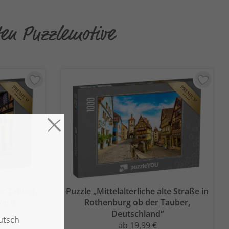
ten Puzzlemotive
er Tauber,
Puzzle „Mittelalterliche alte Straße in
yern,
Rothenburg ob der Tauber,
Deutschland“
ab 19,99 €