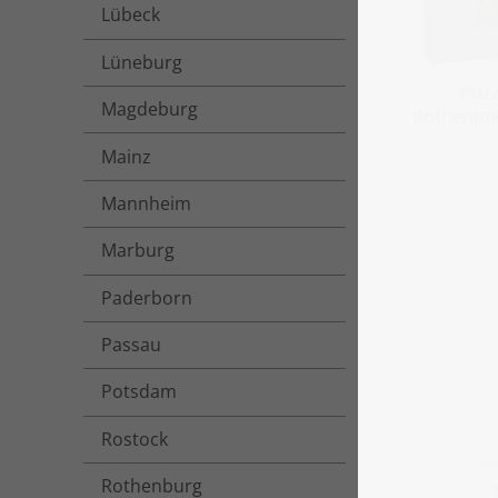
Lübeck
Lüneburg
Puzz
Magdeburg
Rothenbur
Mainz
Mannheim
Marburg
Paderborn
Passau
Potsdam
Rostock
Rothenburg