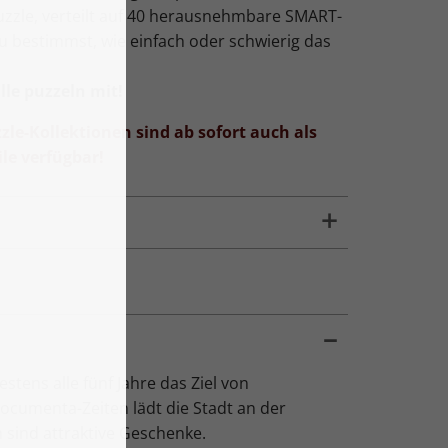
Puzzle, verteilt auf 40 herausnehmbare SMART-
Du bestimmst, wie einfach oder schwierig das
le puzzeln mit!
zle-Kollektionen sind ab sofort auch als
le verfügbar!
tens alle fünf Jahre das Ziel von
ocumenta-Zeiten lädt die Stadt an der
 sind attraktive Geschenke.