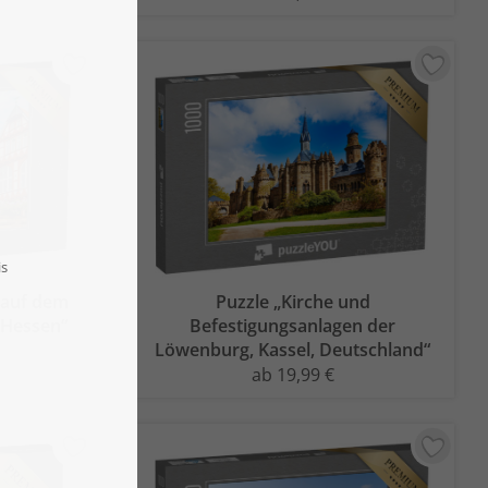
 auf dem
Puzzle „Kirche und
, Hessen“
Befestigungsanlagen der
Löwenburg, Kassel, Deutschland“
ab 19,99 €