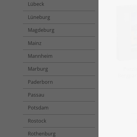
Lübeck
Lüneburg
Magdeburg
Mainz
Mannheim
Puzzl
Marburg
Bergpar
Paderborn
Passau
Potsdam
Rostock
Rothenburg