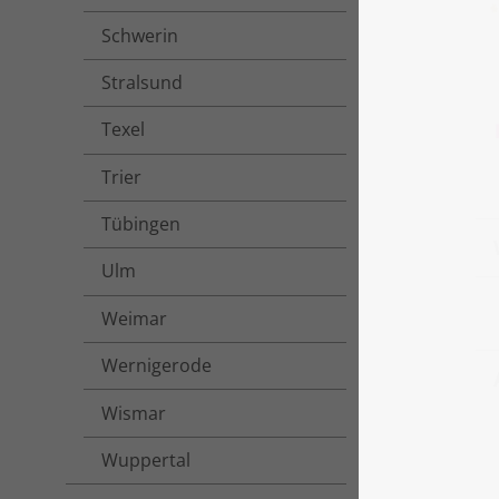
Schwerin
Stralsund
Texel
Trier
Tübingen
Ulm
Weimar
Wernigerode
Wismar
Wuppertal