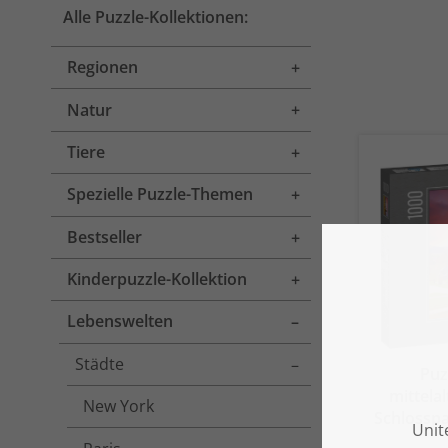
Alle Puzzle-Kollektionen:
Regionen
Toggle menu
Natur
Toggle menu
Tiere
Toggle menu
Spezielle Puzzle-Themen
Toggle menu
Bestseller
Toggle menu
Kinderpuzzle-Kollektion
Toggle menu
Lebenswelten
Toggle menu
Städte
Toggle menu
Puz
mittela
New York
Schlosspa