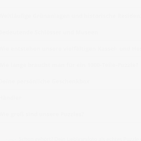
Weitläufige Grünanlagen und historische Reside
Bedeutende Schlösser und Museen
Wie entstehen unsere vielfältigen Kassel- und He
Wie lange braucht man für ein 1000-Teile-Puzzle?
Deine persönliche Geschenkbox
Händler
Wie groß sind unsere Puzzles?
Schon gehört? Dein Lieblingsfoto als echtes Puzz