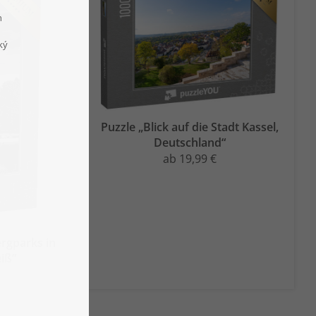
Puzzle „Blick auf die Stadt Kassel,
Deutschland“
ab 19,99 €
rgparks in
iß“