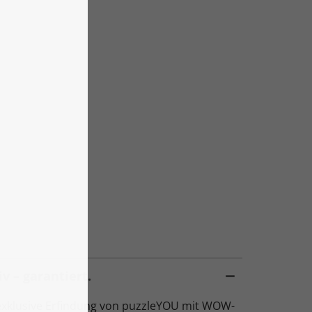
v – garantiert.
exklusive Erfindung von puzzleYOU mit WOW-