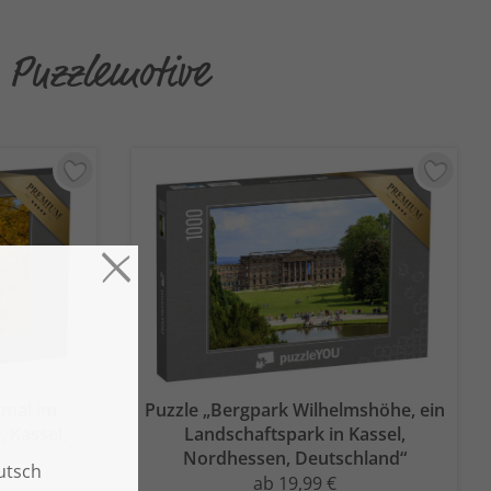
n Puzzlemotive
kmal im
Puzzle „Bergpark Wilhelmshöhe, ein
 Kassel,
Landschaftspark in Kassel,
Nordhessen, Deutschland“
ab 19,99 €