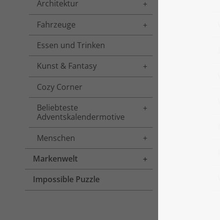
Architektur
Toggle menu
Fahrzeuge
Toggle menu
Essen und Trinken
Kunst & Fantasy
Toggle menu
Cozy Corner
Beliebteste
Toggle menu
Adventskalendermotive
Menschen
Toggle menu
Markenwelt
Toggle menu
Impossible Puzzle