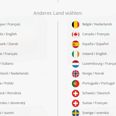
onnenaufgang über Kassel,
Puzzle „Rolandbrunnen
Deutschland“
Marktplatz von Fritzlar
ab 19,99 €
ab 19,99 €