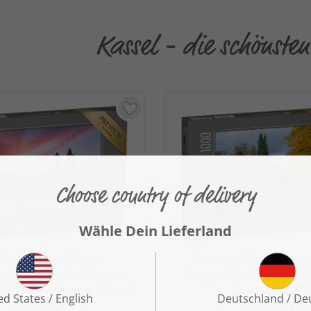
Kassel - die schönste
zle „Landschaft mit
Puzzle „Herkules-Den
lterlicher Löwenburg im
Bergpark Wilhelmshöhe,
rk Wilhelmshöhe, Kassel“
Deutschland“
ab 19,99 €
ab 19,99 €