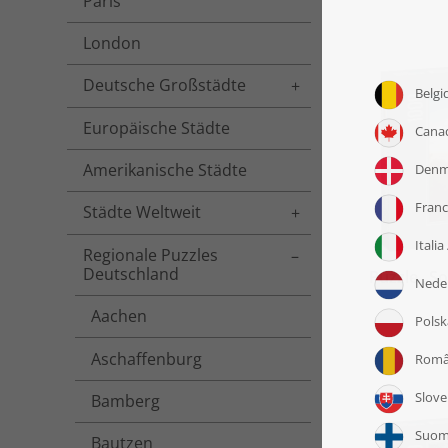
Paris
London
Deutsche Großstädte
Toggle menu
Europäische Städte
Amerikanische Städte
Städte Weltweit
Toggle menu
Regionale Puzzles
Toggle menu
Deutschland
Puzzle „S
Aachen
Aschaffenburg
Bamberg
Bautzen