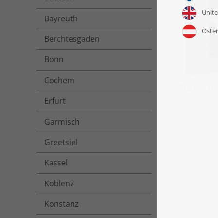
Bayreuth
Berchtesgaden
Bonn
Cochem
Puzzle „Be
Erfurt
Garmisch
Greetsiel
Kassel
Koblenz
Konstanz