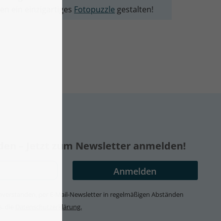
en ein einzigartiges
Fotopuzzle
gestalten!
nden – Jetzt zum Newsletter anmelden!
 einverstanden, per E-Mail-Newsletter in regelmäßigen Abständen
s. die
Datenschutzerklärung.