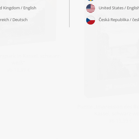
rgpark in Kassel, schwarz-
weiß“
ab 19,99 €
Puzzle „Impression des Be
Kassel, schwarz-we
ab 19,99 €