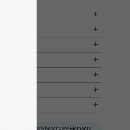
nzen
ssen-Puzzles?
le oder gleich mehrere besondere Momente