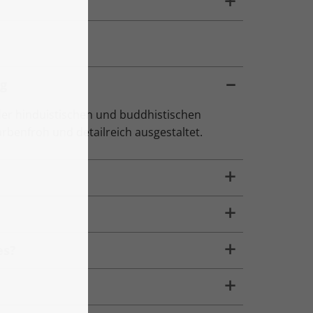
ng
 der hinduistischen und buddhistischen
farbenfroh und detailreich ausgestaltet.
es?