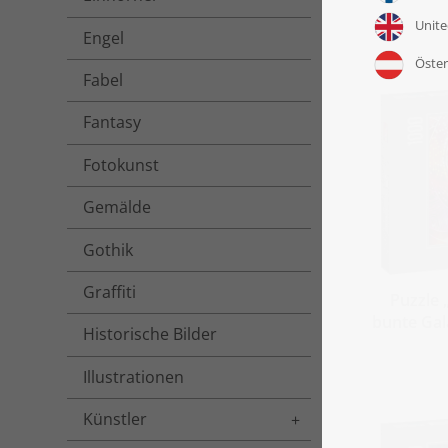
Engel
Fabel
Fantasy
Fotokunst
Gemälde
Gothik
Graffiti
Puzzle 
bunte Gal
Historische Bilder
Illustrationen
Künstler
Toggle menu