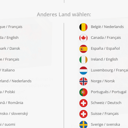
Mandala-Vintage-Kunst in
ndischen und vedischen
Design“
ab 19,99 €
Puzzle „Ein Mandala in ein