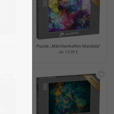
Mandala“
Puzzle „Märchenhaftes Mandala“
ab 19,99 €