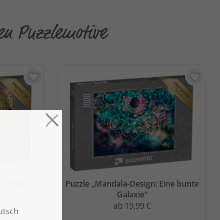
en Puzzlemotive
 buntes
Puzzle „Mandala-Design: Eine bunte
Galaxie“
ab 19,99 €