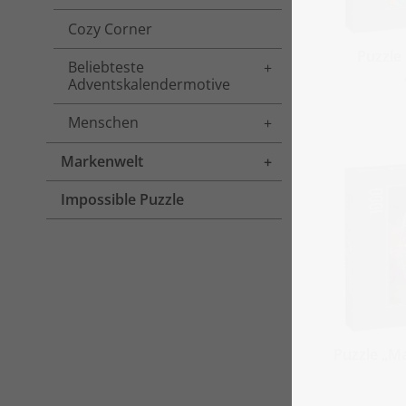
Cozy Corner
Puzzle
Beliebteste
Toggle menu
Adventskalendermotive
Menschen
Toggle menu
Markenwelt
Toggle menu
Impossible Puzzle
Puzzle „Ma