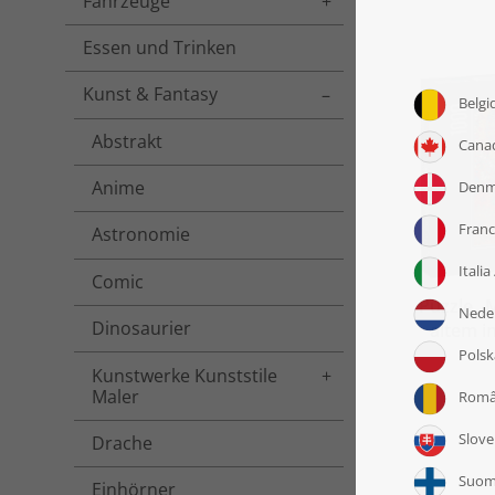
Fahrzeuge
Toggle menu
Essen und Trinken
Kunst & Fantasy
Toggle menu
Abstrakt
Anime
Astronomie
Comic
Puzzle „
Dinosaurier
altem i
Kunstwerke Kunststile
Toggle menu
Maler
Drache
Einhörner