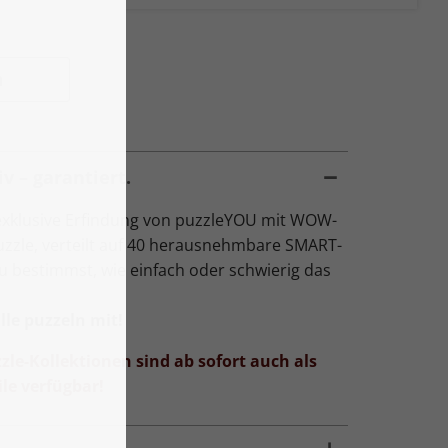
n
v – garantiert.
exklusive Erfindung von puzzleYOU mit WOW-
Puzzle, verteilt auf 40 herausnehmbare SMART-
Du bestimmst, wie einfach oder schwierig das
le puzzeln mit!
zle-Kollektionen sind ab sofort auch als
le verfügbar!