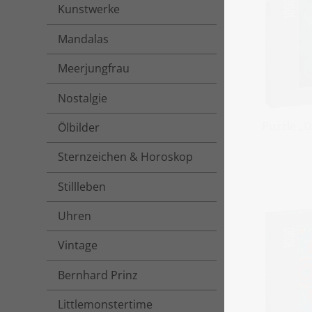
Kunstwerke
Mandalas
Meerjungfrau
Nostalgie
Puzzle „D
Ölbilder
Sternzeichen & Horoskop
Stillleben
Uhren
Vintage
Bernhard Prinz
Littlemonstertime