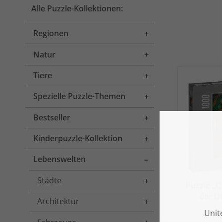
Alle Puzzle-Kollektionen:
Regionen
Toggle menu
Natur
Toggle menu
Tiere
Toggle menu
Spezielle Puzzle-Themen
Toggle menu
Bestseller
Toggle menu
Kinderpuzzle-Kollektion
Toggle menu
Lebenswelten
Toggle menu
Städte
Toggle menu
Puzzle „
der D
Architektur
Toggle menu