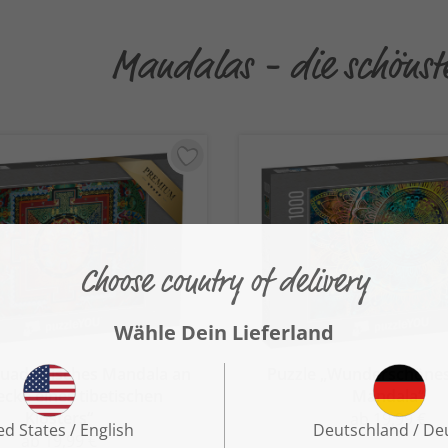
Mandalas - die schönst
Quadratisches Mandala an
Puzzle „Wunderschönes
ecke eines tibetischen
Mandala“
Klosters“
ab 19,99 €
ab 19,99 €