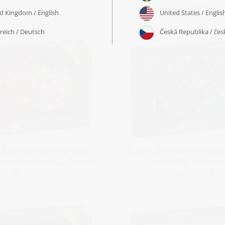
ab 19,99 €
„Alte Sternenfelder und
Puzzle „Facettenreiches 
axien im Mandala Design“
perfekter Symmetr
ab 19,99 €
ab 19,99 €