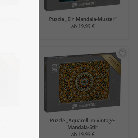
 Mandala“
Puzzle „Ein Mandala-Muster“
ab 19,99 €
chen Stil,
Puzzle „Aquarell im Vintage-
ell“
Mandala-Stil“
ab 19,99 €