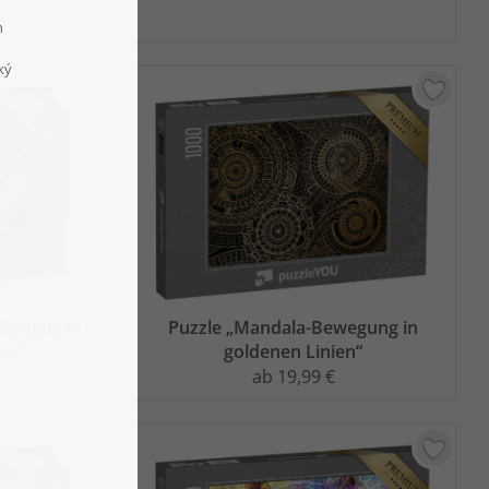
Mandala in
Puzzle „Mandala-Bewegung in
ie“
goldenen Linien“
ab 19,99 €