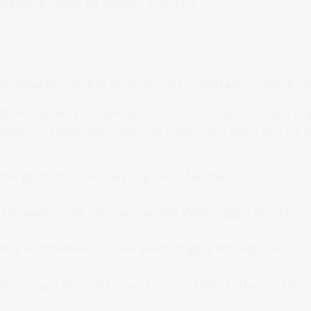
Weitere Infos zu SMART SORTED
Mandalas – Dekorationen mit meditativer Wirku
Mandalas, die kreisförmigen, kultischen Motive, erfüllen in
Religion rituelle und meditative Funktionen. Meist sind sie 
Die grafische Gestaltung der Mandalas
Heilsame und entspannende Wirkungen erzielen
Wie entstehen unsere vielfältigen Mandala-Puzzl
Wie lange braucht man für ein 1000-Teile-Puzzle?