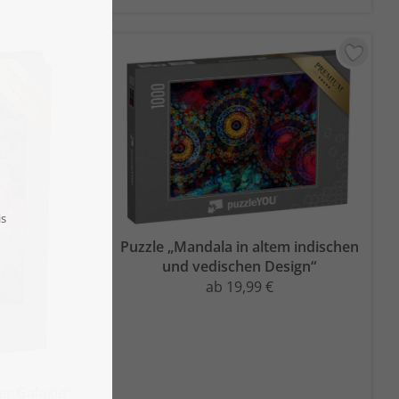
Puzzle „Mandala in altem indischen
und vedischen Design“
ab 19,99 €
er Galaxie“