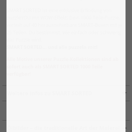
SMART SORTED ist eine exklusive Erfindung von
puzzleYOU mit WOW-Effekt: Dein 1000-Teile-Puzzle,
verteilt auf 40 herausnehmbare SMART-Boxen mit je
25 Teilen. Du bestimmst, wie einfach oder schwierig
das Puzzle wird.
SMART SORTED... und alle puzzeln mit!
Alle Motive unserer Puzzle-Kollektionen sind ab
sofort auch als SMART SORTED 1000 Teile
verfügbar!
Weitere Infos zu SMART SORTED
Ölbilder – die traditionelle Art der Malerei