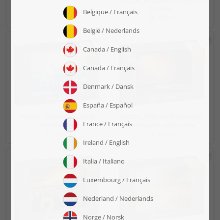
Puzzle „Bouquet von bunten
Blumen“
ab 19,99 €
Puzzle „Ölgemälde: Zwei
Puzzle „Original Ölgemälde:
Segelboote“
Liebespaar auf Brücke “
ab 19,99 €
ab 19,99 €