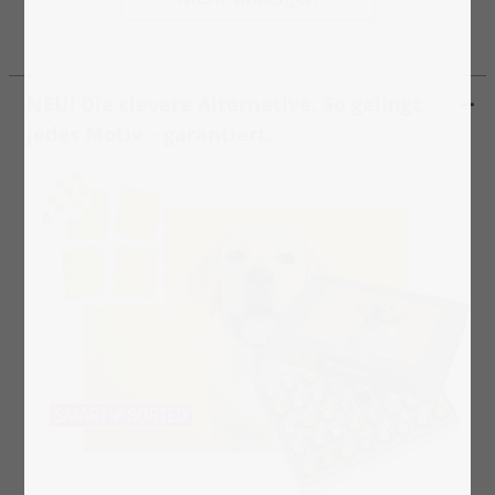
NEU! Die clevere Alternative. So gelingt
jedes Motiv – garantiert.