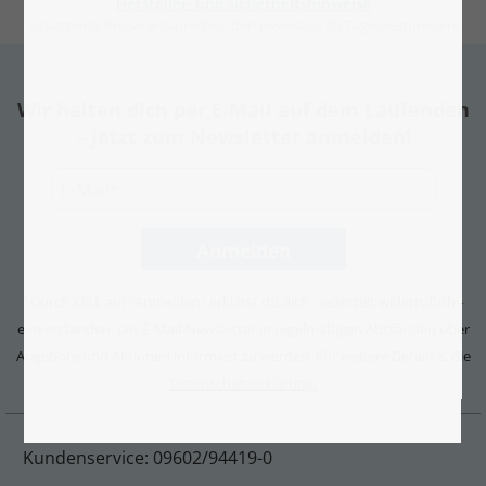
Hersteller- und Sicherheitshinweise
Rabattierte Preise entsprechen den jeweiligen 30-Tage-Bestpreisen.
Wir halten dich per E-Mail auf dem Laufenden
– Jetzt zum Newsletter anmelden!
Durch Klick auf "Anmelden" erklärst du dich - jederzeit widerruflich -
*
einverstanden, per E-Mail-Newsletter in regelmäßigen Abständen über
Angebote und Aktionen informiert zu werden. Für weitere Details s. die
Datenschutzerklärung.
Kundenservice: 09602/94419-0