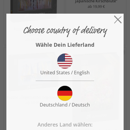
japanische Kirschblüte“
ab 19,99 €
Puzzle „Ölgemälde: Ein
Regentag“
ab 19,99 €
Puzzle „Ölgemälde: Segelboot“
ab 19,99 €