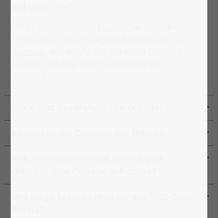
auf Leinwand
Ölfarben verwendeten
Künstler
bereits in früheren
Jahrhunderten zur Fertigung ausdrucksstarker
Gemälde
. Aus den Farben mit hoher Deckkraft
entstehen auf der Leinwand beständige
Meisterwerke.
Die Kunst des Malens von Ölbildern
Künstlerische Qualität der Ölbilder
Wie entstehen unsere vielfältigen
Ölbilder- und Ölmalerei-Puzzles?
Wie lange braucht man für ein 1000-Teile-
Puzzle?