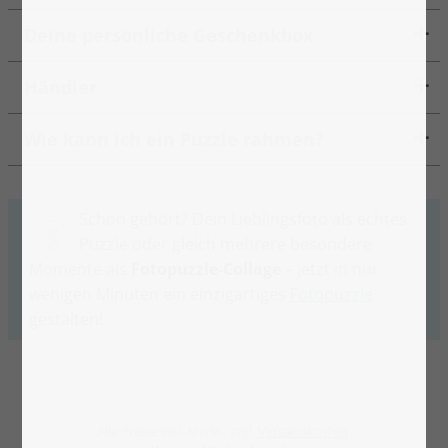
Deine persönliche Geschenkbox
Händler
Wie kann ich ein Puzzle rahmen?
Schon gehört? Dein Lieblingsfoto als echtes
Puzzle oder gleich mehrere besondere
Momente als
Fotopuzzle-Collage
– jetzt in nur
wenigen Minuten ein einzigartiges
Fotopuzzle
gestalten!
Alle Preise inkl. MwSt., zzgl.
Versandkosten
.