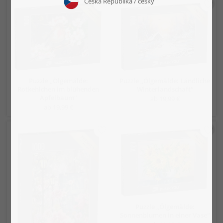
Puzzle „Ölgemälde:
Puzzle „Ölgemälde: Ländliche
Rotkehlchen im blühenden
Winterlandschaft“
Apfelbaum“
ab 19,99 €
ab 19,99 €
Puzzle „Ölgemälde:
Sonnenblumen in einer Vase“