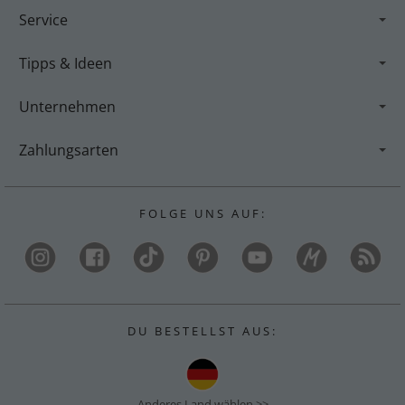
Service
Tipps & Ideen
Unternehmen
Zahlungsarten
F O L G E U N S A U F :
D U B E S T E L L S T A U S :
Anderes Land wählen >>