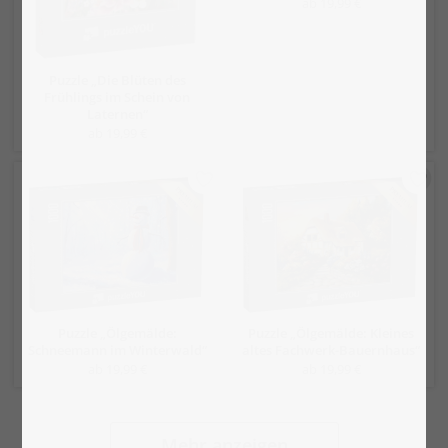
ab 19,99 €
Puzzle „Die Blüten des
Frühlings im Schein von
Laternen“
ab 19,99 €
Puzzle „Ölgemälde:
Puzzle „Ölgemälde: Kleines
Schneemann im Winterwald“
altes Fachwerk-Bauernhaus“
ab 19,99 €
ab 19,99 €
Mehr anzeigen