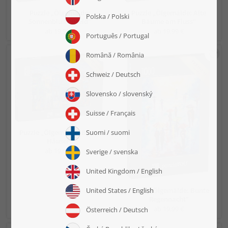
Puzzle „Ölgemälde:
Puzzle „Ölgemälde: Alte
Sonnenblumenfeld“
Bäume am Fluss“
ab 19,99 €
ab 19,99 €
Puzzle „Ölgemälde: Bunte
Häuser“
ab 19,99 €
Puzzle „Ölgemälde: Bunte
Regennacht“
ab 19,99 €