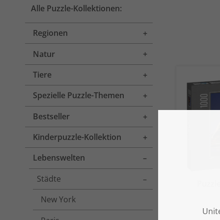
Alle Puzzle-Kollektionen:
Regionen
Toggle menu
Natur
Toggle menu
Tiere
Toggle menu
Spezielle Puzzle-Themen
Toggle menu
Bestseller
Toggle menu
Kinderpuzzle-Kollektion
Toggle menu
Lebenswelten
Toggle menu
Städte
Toggle menu
Puzzl
New York