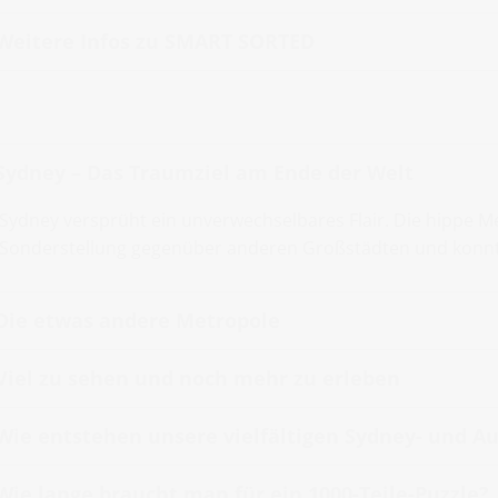
Weitere Infos zu SMART SORTED
Sydney – Das Traumziel am Ende der Welt
Sydney versprüht ein unverwechselbares Flair. Die hippe 
Sonderstellung gegenüber anderen Großstädten und konnt
Die etwas andere Metropole
Viel zu sehen und noch mehr zu erleben
Wie entstehen unsere vielfältigen Sydney- und Au
Wie lange braucht man für ein 1000-Teile-Puzzle?