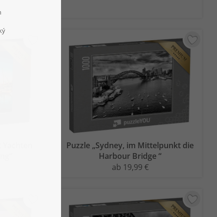
t Yachten
Puzzle „Sydney, im Mittelpunkt die
ng“
Harbour Bridge “
ab 19,99 €