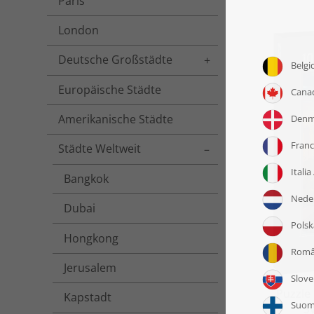
Paris
London
Deutsche Großstädte
Toggle menu
Europäische Städte
Amerikanische Städte
Städte Weltweit
Toggle menu
Bangkok
Dubai
Hongkong
Jerusalem
Puzzle
Kapstadt
S