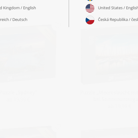
ab 19,99 €
Puzzle „Sydney“
Puzzle „Meeresbucht mi
bei Sonnenunterga
ab 19,99 €
ab 19,99 €