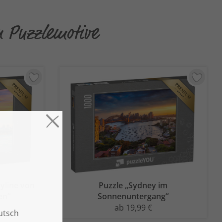
n Puzzlemotive
yline von
Puzzle „Sydney im
en“
Sonnenuntergang“
ab 19,99 €