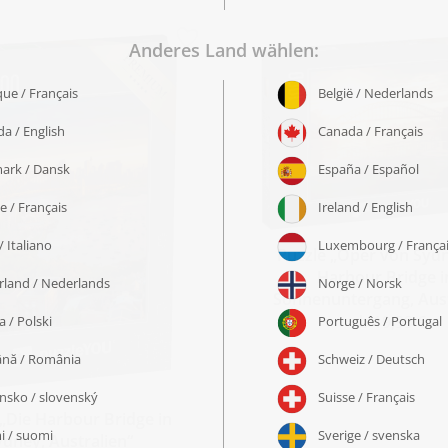
Puzzle „Oper von Syd
Harbour Bridge 
Sonnenuntergang, Aust
ab 19,99 €
 „Die Harbour Bridge in
ydney, Australien“