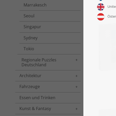
Marrakesch
Seoul
Singapur
Sydney
Tokio
Regionale Puzzles
Toggle menu
Deutschland
Architektur
Toggle menu
Fahrzeuge
Toggle menu
Essen und Trinken
Kunst & Fantasy
Toggle menu