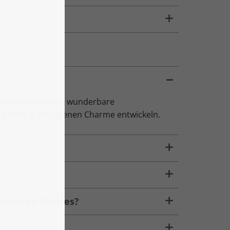
Metropole hat eine wunderbare
e ihren ganz eigenen Charme entwickeln.
stralien-Puzzles?