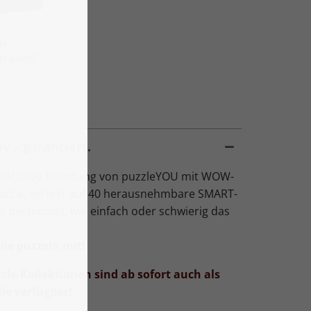
im
ralien“
v – garantiert.
exklusive Erfindung von puzzleYOU mit WOW-
Puzzle, verteilt auf 40 herausnehmbare SMART-
Du bestimmst, wie einfach oder schwierig das
le puzzeln mit!
zle-Kollektionen sind ab sofort auch als
le verfügbar!