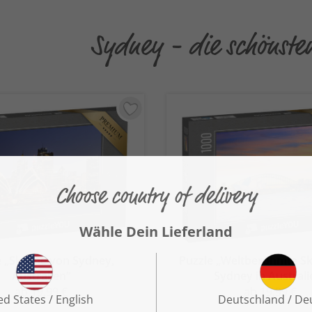
Sydney - die schönste
e „Skyline von Sydney,
Puzzle „Weltberühmte Sk
Australien“
Sydney in Australi
ab 19,99 €
ab 19,99 €