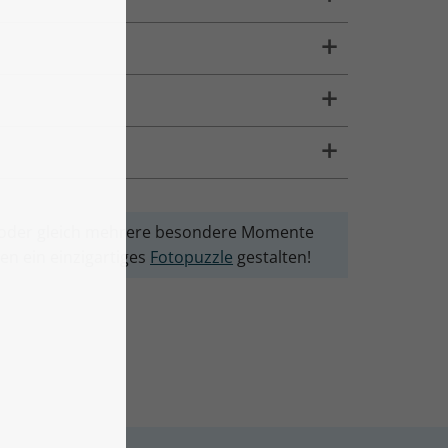
le oder gleich mehrere besondere Momente
en ein einzigartiges
Fotopuzzle
gestalten!