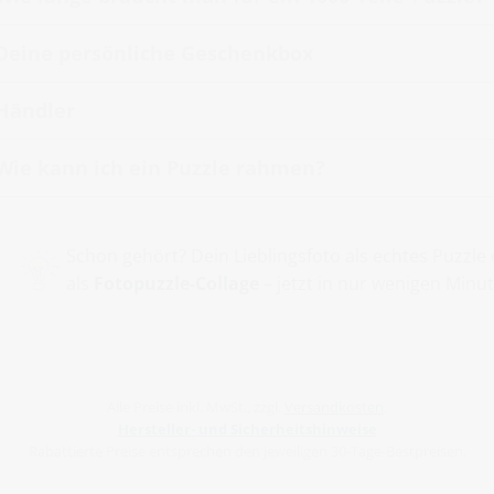
Deine persönliche Geschenkbox
Händler
Wie kann ich ein Puzzle rahmen?
Schon gehört? Dein Lieblingsfoto als echtes Puzz
als
Fotopuzzle-Collage
– jetzt in nur wenigen Minut
Alle Preise inkl. MwSt., zzgl.
Versandkosten
.
Hersteller- und Sicherheitshinweise
Rabattierte Preise entsprechen den jeweiligen 30-Tage-Bestpreisen.