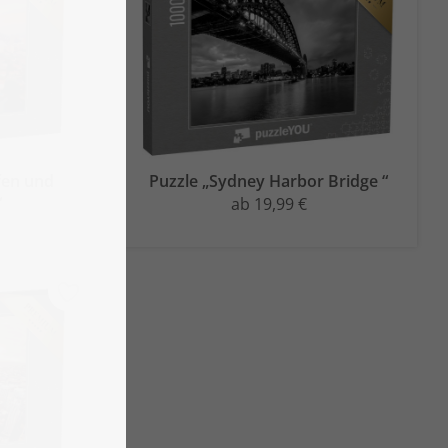
fen und
Puzzle „Sydney Harbor Bridge “
“
ab 19,99 €