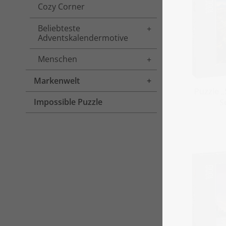
Cozy Corner
Beliebteste
Toggle menu
Adventskalendermotive
Menschen
Toggle menu
Markenwelt
Toggle menu
Puzzle „
Impossible Puzzle
S