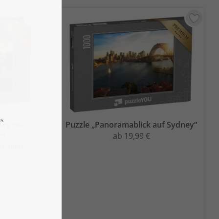
ney mit
Puzzle „Panoramablick auf Sydney“
im
ab 19,99 €
ralien“