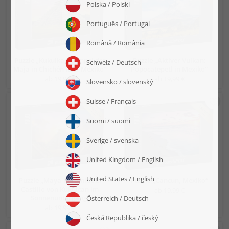
Puzzle „Kukulkan-Tempel der
Puzzle „Aktiver Vulkan:
Maja in Chichén Itzá, Mexiko“
Popocatepetl in Mexiko“
ab 19,99 €
ab 19,99 €
Puzzle „Maya-Pyramide El
Puzzle „Cancun, Mexiko“
Castillo von Kukulcan im
ab 19,99 €
Sonnenuntergang“
ab 19,99 €