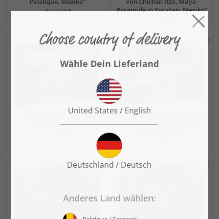
Palenque, Mexiko“
von Chichén Itzá, Maya-
Pyramide in Yucatan, Mexiko“
ab 19,99 €
ab 19,99 €
Puzzle „Palacio De Bellas
Puzzle „Tempel von Kukulkan,
Artes, Mexiko-City“
Pyramide in Chichén Itzá,
Yucatan, Mexiko“
ab 19,99 €
ab 19,99 €