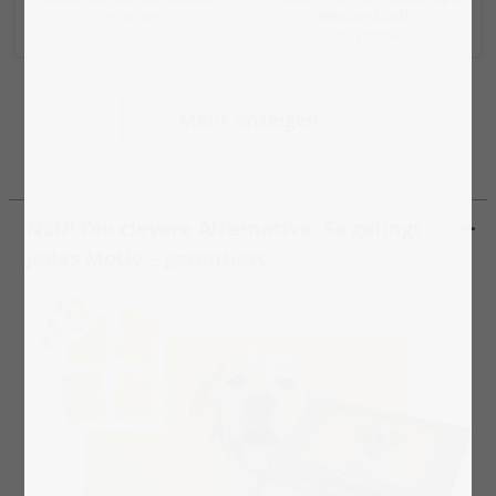
Mexiko-Stadt“
ab 19,99 €
ab 19,99 €
Mehr anzeigen
NEU! Die clevere Alternative. So gelingt
jedes Motiv – garantiert.