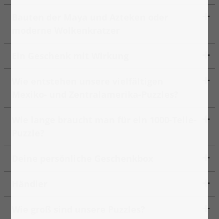
Bauten der Maya und Azteken oder
moderne Wolkenkratzer
Ein Geschenk mit Wirkung
Wie entstehen unsere vielfältigen
Mexiko- und Zentralamerika-Puzzles?
Wie lange braucht man für ein 1000-Teile-
Puzzle?
Deine persönliche Geschenkbox
Händler
Wie groß sind unsere Puzzles?