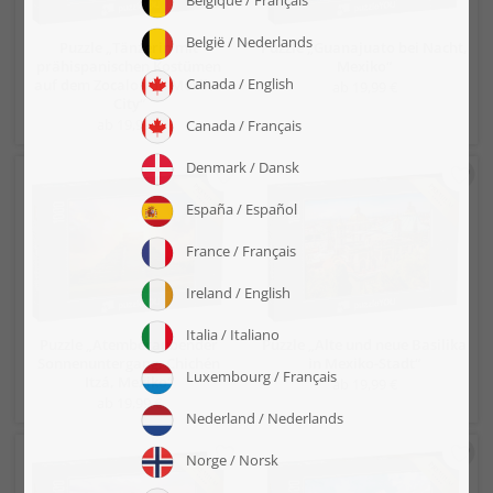
Puzzle „Tänzerin mit
Puzzle „Guanajuato bei Nacht,
prähispanischen Kostümen
Mexiko“
auf dem Zocalo von Mexiko-
ab 19,99 €
City“
ab 19,99 €
Puzzle „Atemberaubender
Puzzle „Alte und neue Basilika
Sonnenuntergang, Chichén
in Mexiko-Stadt“
Itzá, Mexiko“
ab 19,99 €
ab 19,99 €