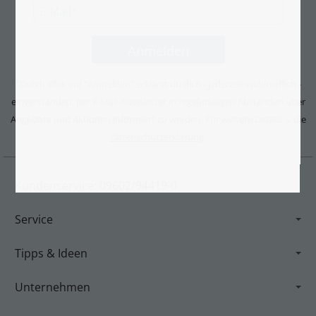
Durch Klick auf "Anmelden" erklärst du dich - jederzeit widerruflich -
*
einverstanden, per E-Mail-Newsletter in regelmäßigen Abständen über
Angebote und Aktionen informiert zu werden. Für weitere Details s. die
Datenschutzerklärung.
Kundenservice: 09602/94419-0
Service
Tipps & Ideen
Unternehmen