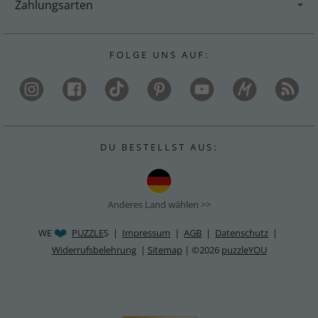
Zahlungsarten
F O L G E U N S A U F :
D U B E S T E L L S T A U S :
Anderes Land wählen >>
WE
PUZZLE
S |
Impressum
|
AGB
|
Datenschutz
|
Widerrufsbelehrung
|
Sitemap
| ©2026
puzzleYOU