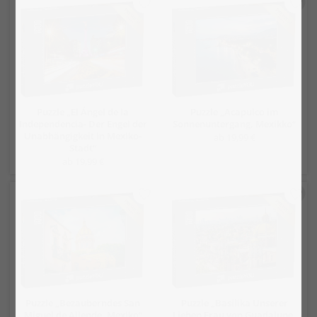
Puzzle „El Ángel de la
Puzzle „Acapulco im
Independencia- Der Engel der
Sonnenuntergang, Mexikko“
Unabhängigkeit in Mexiko-
ab 19,99 €
Stadt“
ab 19,99 €
Puzzle „Bezauberndes San
Puzzle „Basilika Unserer
Miguel de Allende, Mexiko“
Lieben Frau von Guadalupe,