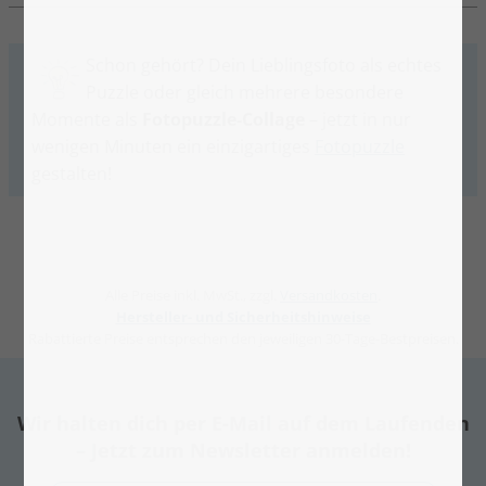
Schon gehört? Dein Lieblingsfoto als echtes
Puzzle oder gleich mehrere besondere
Momente als
Fotopuzzle-Collage
– jetzt in nur
wenigen Minuten ein einzigartiges
Fotopuzzle
gestalten!
Alle Preise inkl. MwSt., zzgl.
Versandkosten
.
Hersteller- und Sicherheitshinweise
Rabattierte Preise entsprechen den jeweiligen 30-Tage-Bestpreisen.
Wir halten dich per E-Mail auf dem Laufenden
– Jetzt zum Newsletter anmelden!