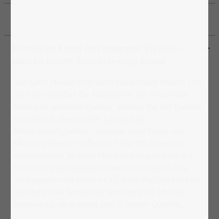
Einmalige Fotos mit enormer Vielfalt –
Mexiko liefert faszinierende Bilder
Das Land Mexiko und seine Hauptstadt Mexico City
sind ein Paradies für Fotografen. Die Anzahl der
Motive ist unüberschaubar, ebenso die der Genres.
Architektur
, Geschichte,
Landschaft
,
Sehenswürdigkeiten – faszinierende Fotos von
Mexiko gibt es in Hülle und Fülle. Ob Ihnen die
wundervollen Strände Mexikos zusagen oder die
historische
Architektur
in den Großstädten Itza,
Guanajuato und Mexico City: Beim Puzzeln hast du
die Wahl. Hier findest du faszinierende Motive,
hochwertig verarbeitet und in bester Qualität.