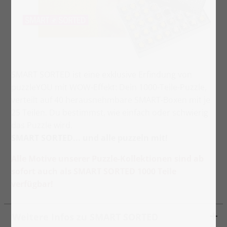
SMART SORTED ist eine exklusive Erfindung von
puzzleYOU mit WOW-Effekt: Dein 1000-Teile-Puzzle,
verteilt auf 40 herausnehmbare SMART-Boxen mit je
25 Teilen. Du bestimmst, wie einfach oder schwierig
das Puzzle wird.
SMART SORTED... und alle puzzeln mit!
Alle Motive unserer Puzzle-Kollektionen sind ab
sofort auch als SMART SORTED 1000 Teile
verfügbar!
Weitere Infos zu SMART SORTED