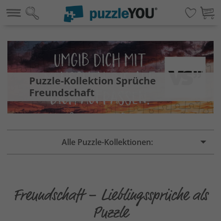
Puzzle-Kollektion Sprüche
Freundschaft
Alle Puzzle-Kollektionen:
Freundschaft – Lieblingssprüche als
Puzzle