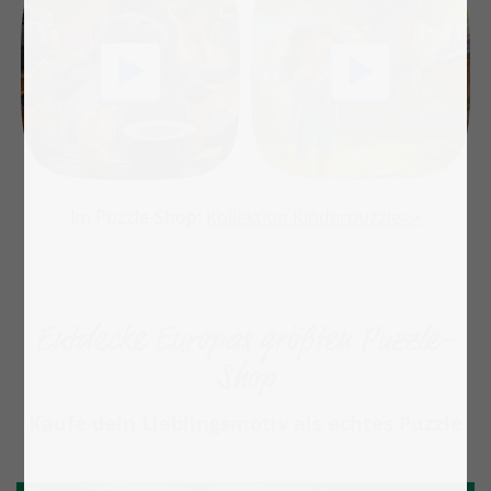
Im Puzzle-Shop:
Kollektion Kinderpuzzle>>
Entdecke Europas größten Puzzle-
Shop
Kaufe dein Lieblingsmotiv als echtes Puzzle