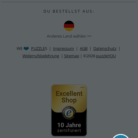
D U B E S T E L L S T A U S :
Anderes Land wählen >>
WE
PUZZLE
S |
Impressum
|
AGB
|
Datenschutz
|
Widerrufsbelehrung
|
Sitemap
| ©2026
puzzleYOU