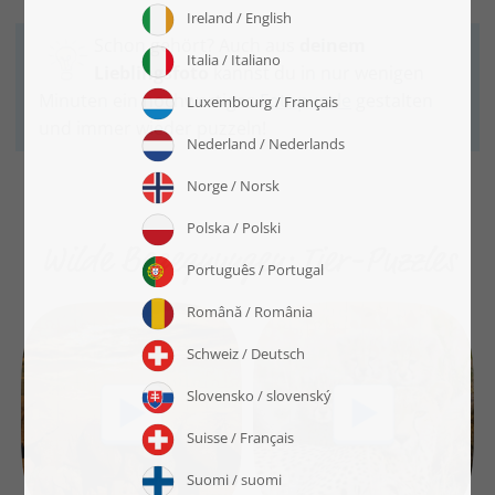
Schon gehört? Auch aus
deinem
Lieblingsfoto
kannst du in nur wenigen
Minuten ein hochwertiges
Fotopuzzle
gestalten
und immer wieder puzzeln!
Wilde Begegnungen: Tier-Puzzles