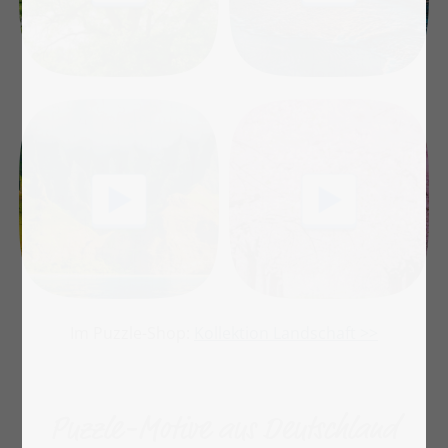
Im Puzzle-Shop:
Kollektion Landschaft >>
Puzzle-Motive aus Deutschland