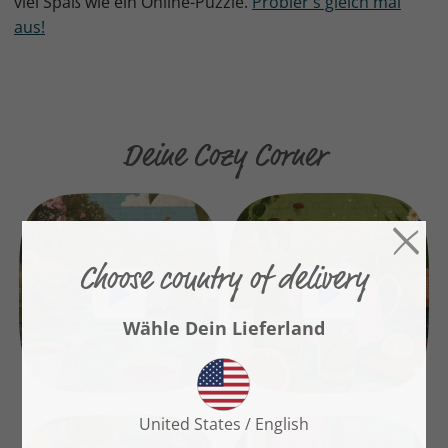
viel Spaß wie ein Online-Puzzle.
Probier's gleich mal
aus!
Deine Cozy Corner