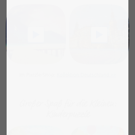
Im Puzzle-Shop:
Kollektion Deutschland >>
Großer Spaß für die Kleinen:
Kinderpuzzle