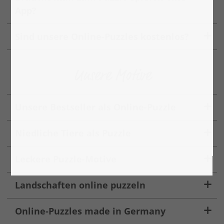
App?
Sind unsere Online-Puzzles kostenlos?
Unsere Motive
Unsere Bestseller als Online-Puzzle
Niedliche Tiere als Puzzle
Leckere Puzzle-Motive
Landschaften online puzzeln
Online-Puzzles made in Germany