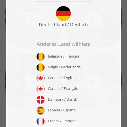
Nur im puzzleYOU-Shop:
Kollektion Cozy Corner>>