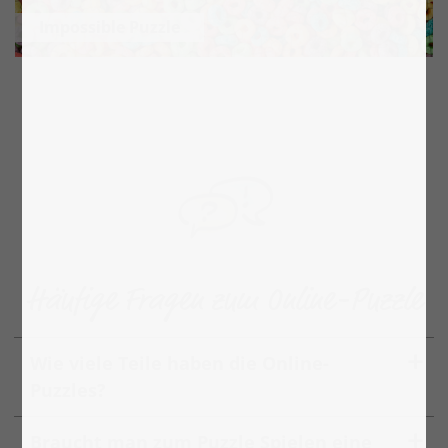
Impossible Puzzle
Häufige Fragen zum Online-Puzzle
Wie viele Teile haben die Online-
Puzzles?
Braucht man zum Puzzle Spielen eine