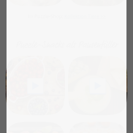
Im Puzzle-Shop:
Kollektion Tiere >>
Puzzle-Snacks als Pausenfüller