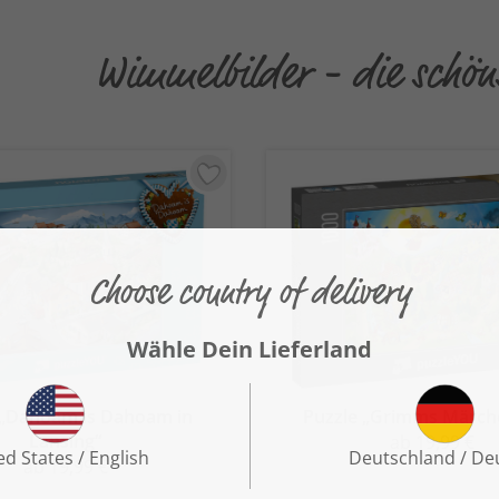
Wimmelbilder - die schön
 „Dahoam is Dahoam in
Puzzle „Grimms Märch
Lansing“
ab 19,99 €
ab 19,99 €