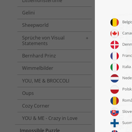
Littlemonstertime
Gelini
Sheepworld
Sprüche von Visual
Toggle menu
Statements
Bernhard Prinz
Wimmelbilder
Puz
YOU, ME & BROCCOLI
Oups
Cozy Corner
YOU & ME - Crazy in Love
Impossible Puzzle