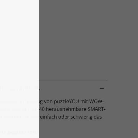
v – garantiert.
exklusive Erfindung von puzzleYOU mit WOW-
Puzzle, verteilt auf 40 herausnehmbare SMART-
Du bestimmst, wie einfach oder schwierig das
le puzzeln mit!