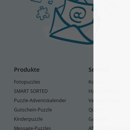
Produkte
Service
Fotopuzzles
Kontakt
SMART SORTED
Häufige Fragen
Puzzle-Adventskalender
Versandkosten
Gutschein-Puzzle
Qualität
Kinderpuzzle
Garantie
Message-Puzzles
Affiliate-Program