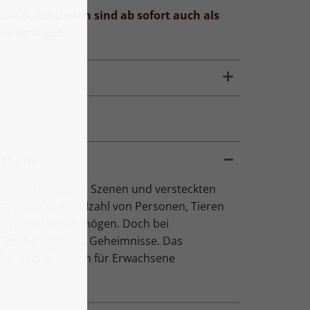
zle-Kollektionen sind ab sofort auch als
le verfügbar!
eckens
ihre detailreichen Szenen und versteckten
ten meist eine Vielzahl von Personen, Tieren
isch erscheinen mögen. Doch bei
 Geschichten und Geheimnisse. Das
nder, sondern auch für Erwachsene