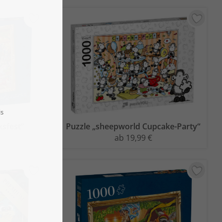
ksfest“
Puzzle „sheepworld Cupcake-Party“
ab 19,99 €