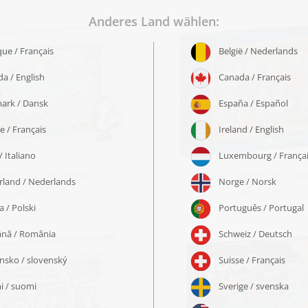
zle „Ich will Meer“
Puzzle „Tierisches Vol
ab 19,99 €
ab 19,99 €