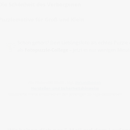
Die Schönheit des Verborgenen
Puzzlemotive für Groß und Klein
Schon gehört? Dein Lieblingsfoto als echtes Puzz
als
Fotopuzzle-Collage
– jetzt in nur wenigen Minut
Alle Preise inkl. MwSt., zzgl.
Versandkosten
.
Hersteller- und Sicherheitshinweise
Rabattierte Preise entsprechen den jeweiligen 30-Tage-Bestpreisen.