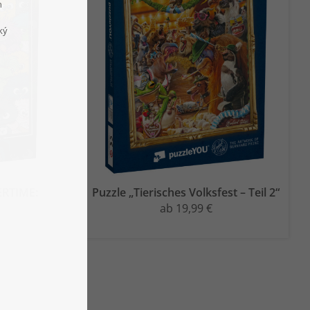
ERTIME:
Puzzle „Tierisches Volksfest – Teil 2“
ab 19,99 €