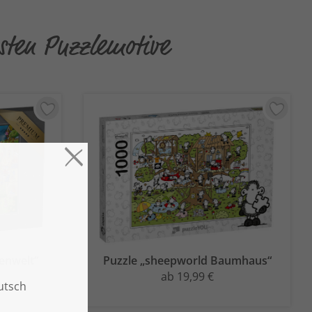
sten Puzzlemotive
enwelt“
Puzzle „sheepworld Baumhaus“
ab 19,99 €