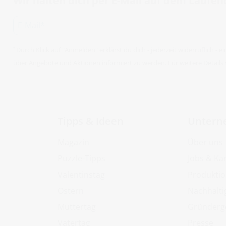
Wir halten dich per E-Mail auf dem Laufe
Durch Klick auf "Anmelden" erklärst du dich - jederzeit widerruflich -
*
über Angebote und Aktionen informiert zu werden. Für weitere Details 
Tipps & Ideen
Untern
Magazin
Über uns
Puzzle-Tipps
Jobs & Kar
Valentinstag
Produkti
Ostern
Nachhalti
Muttertag
Gründerg
m
Vatertag
Presse