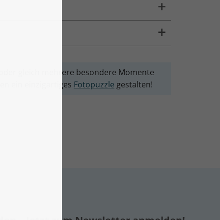
le oder gleich mehrere besondere Momente
en ein einzigartiges
Fotopuzzle
gestalten!