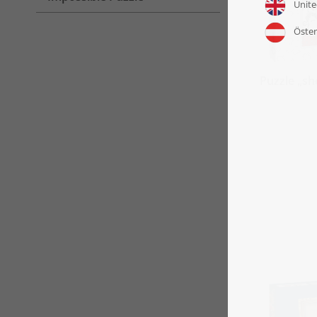
Puzzle „s