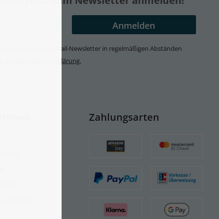
nden – Jetzt zum Newsletter anmelden!
 einverstanden, per E-Mail-Newsletter in regelmäßigen Abständen
s. die
Datenschutzerklärung.
ehmen
Zahlungsarten
riere
on
gkeit
eschichte