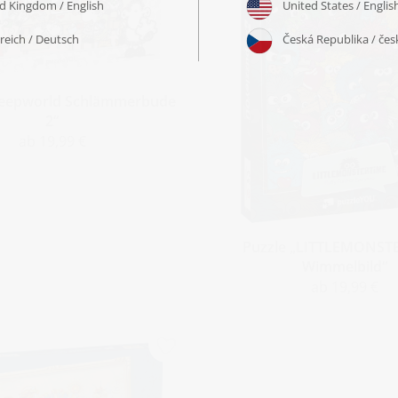
heepworld Schlämmerbude
2“
ab 19,99 €
Puzzle „LITTLEMONST
Wimmelbild“
ab 19,99 €