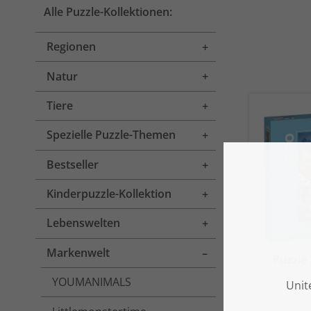
Alle Puzzle-Kollektionen:
Regionen
Toggle menu
Natur
Toggle menu
Tiere
Toggle menu
Spezielle Puzzle-Themen
Toggle menu
Bestseller
Toggle menu
Kinderpuzzle-Kollektion
Toggle menu
Lebenswelten
Toggle menu
Markenwelt
Toggle menu
Puzzle
YOUMANIMALS