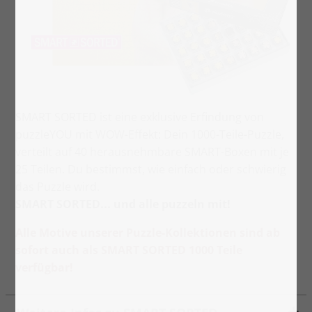
SMART SORTED ist eine exklusive Erfindung von
puzzleYOU mit WOW-Effekt: Dein 1000-Teile-Puzzle,
verteilt auf 40 herausnehmbare SMART-Boxen mit je
25 Teilen. Du bestimmst, wie einfach oder schwierig
das Puzzle wird.
SMART SORTED... und alle puzzeln mit!
Alle Motive unserer Puzzle-Kollektionen sind ab
sofort auch als SMART SORTED 1000 Teile
verfügbar!