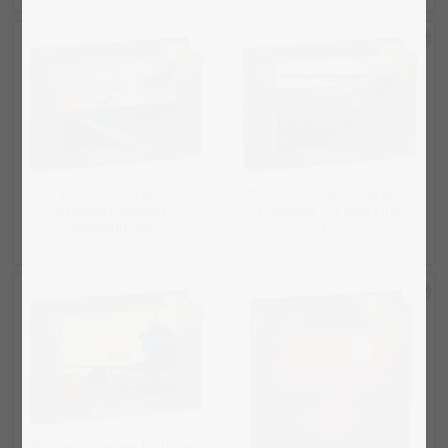
Puzzle „Start eines
Puzzle „Vorbereitung eines
Passagierflugzeugs im
Flugzeugs vor dem Flug“
Abendhimmel“
ab 19,99 €
ab 19,99 €
Puzzle „Auf einer Rollbahn“