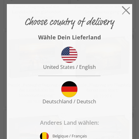
Puzzle „Flugzeug auf der
Puzzle „Flughafen in schönem
Landebahn im glühenden
Sonnenuntergang“
Sonnenuntergang“
ab 19,99 €
ab 19,99 €
Puzzle „Passagierflugzeug auf
Puzzle „Flugzeug am Flugsteig
der Landebahn im
bereit zum Start“
Sonnenuntergang“
ab 19,99 €
ab 19,99 €