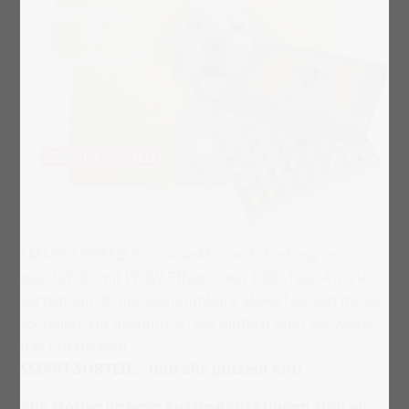
SMART SORTED ist eine exklusive Erfindung von
puzzleYOU mit WOW-Effekt: Dein 1000-Teile-Puzzle,
verteilt auf 40 herausnehmbare SMART-Boxen mit je
25 Teilen. Du bestimmst, wie einfach oder schwierig
das Puzzle wird.
SMART SORTED... und alle puzzeln mit!
Alle Motive unserer Puzzle-Kollektionen sind ab