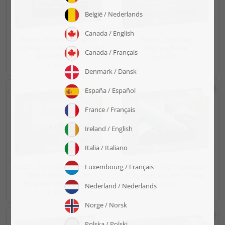
Puzzle „Vorbereitung des
Puzzle „Geparkte
Flugzeugs vor dem Flug in den
Flugzeugflotte“
Abendhimmel“
ab 19,99 €
ab 19,99 €
Puzzle „Passagierflugzeug auf
Puzzle „Vorbereitung des
dem internationalen
Flugzeugs vor dem Abflug“
Flughafens Hongkong“
ab 19,99 €
ab 19,99 €