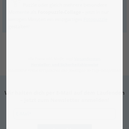
Puzzle oder gleich mehrere besondere
Momente als
Fotopuzzle-Collage
– jetzt in nur
wenigen Minuten ein einzigartiges
Fotopuzzle
gestalten!
Alle Preise inkl. MwSt., zzgl.
Versandkosten
.
Hersteller- und Sicherheitshinweise
Rabattierte Preise entsprechen den jeweiligen 30-Tage-Bestpreisen.
Wir halten dich per E-Mail auf dem Laufenden
– Jetzt zum Newsletter anmelden!