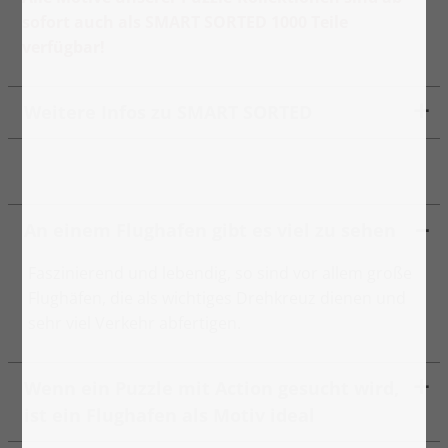
sofort auch als SMART SORTED 1000 Teile
verfügbar!
Weitere Infos zu SMART SORTED
An einem Flughafen gibt es viel zu sehen
Faszinierend und lebendig, so sind vor allem große
Flughäfen, die als wichtiges Drehkreuz dienen und
sehr viel Verkehr abfertigen.
Wenn ein Puzzle mit Action gesucht wird,
ist ein Flughafen als Motiv ideal