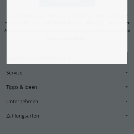
Durch Klick auf "Anmelden" erklärst du dich - jederzeit widerruflich -
*
einverstanden, per E-Mail-Newsletter in regelmäßigen Abständen über
Angebote und Aktionen informiert zu werden. Für weitere Details s. die
Datenschutzerklärung.
Kundenservice: 09602/94419-0
Service
Tipps & Ideen
Unternehmen
Zahlungsarten