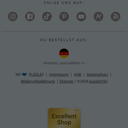
F O L G E U N S A U F :
D U B E S T E L L S T A U S :
Anderes Land wählen >>
WE
PUZZLE
S |
Impressum
|
AGB
|
Datenschutz
|
Widerrufsbelehrung
|
Sitemap
| ©2026
puzzleYOU