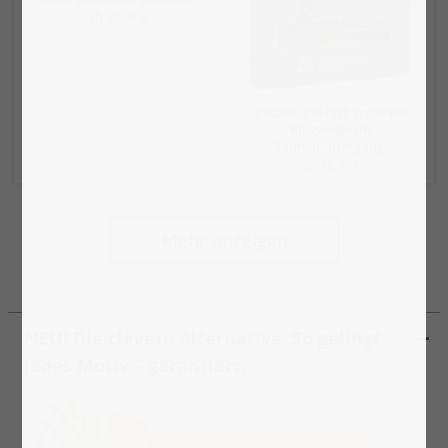
ab 19,99 €
Puzzle „Perfekt geparkte
Flugzeuge im
Sonnenuntergang“
ab 19,99 €
Mehr anzeigen
NEU! Die clevere Alternative. So gelingt
jedes Motiv – garantiert.