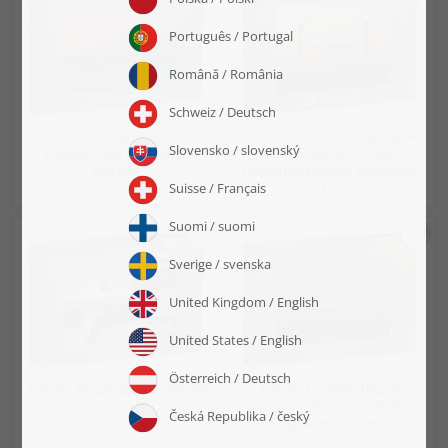
Puzzle „Flugzeug im
Puzzle „Sonnenuntergang bei
Landeanflug am frühen
der Landung auf dem
Morgen“
Flughafen Brüssel Zaventem“
ab 19,99 €
ab 19,99 €
Puzzle „Flugzeug am Gate des
Puzzle „Landeanflug im
Terminals“
Sonnenuntergang auf dem
Flughafen Otopeni“
ab 19,99 €
ab 19,99 €