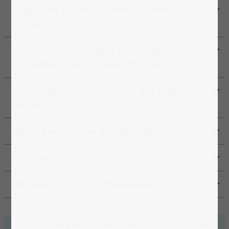
Flughäfen bieten traumhafte Motive für
Puzzles
Wie entstehen unsere vielfältigen
Flughafen- und Flugzeug-Puzzles?
Wie lange braucht man für ein 1000-Teile-
Puzzle?
Deine persönliche Geschenkbox
Händler
Wie kann ich ein Puzzle kleben?
Schon gehört? Dein Lieblingsfoto als echtes