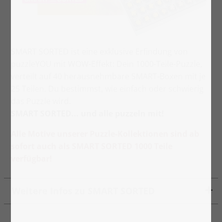
SMART SORTED ist eine exklusive Erfindung von
puzzleYOU mit WOW-Effekt: Dein 1000-Teile-Puzzle,
verteilt auf 40 herausnehmbare SMART-Boxen mit je
25 Teilen. Du bestimmst, wie einfach oder schwierig
das Puzzle wird.
SMART SORTED... und alle puzzeln mit!
Alle Motive unserer Puzzle-Kollektionen sind ab
sofort auch als SMART SORTED 1000 Teile
verfügbar!
Weitere Infos zu SMART SORTED