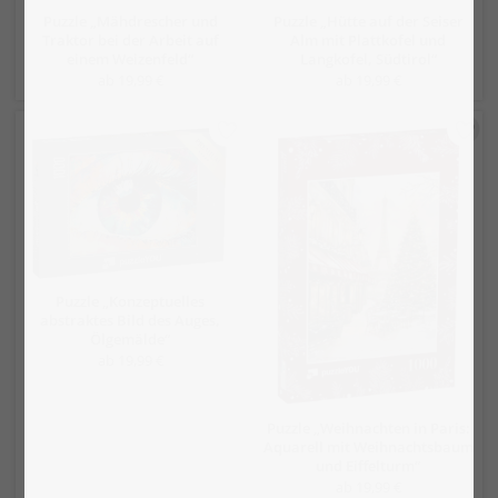
Puzzle „Mähdrescher und
Puzzle „Hütte auf der Seiser
Traktor bei der Arbeit auf
Alm mit Plattkofel und
einem Weizenfeld“
Langkofel, Südtirol“
ab 19,99 €
ab 19,99 €
Puzzle „Konzeptuelles
abstraktes Bild des Auges,
Ölgemälde“
ab 19,99 €
Puzzle „Weihnachten in Paris:
Aquarell mit Weihnachtsbaum
und Eiffelturm“
ab 19,99 €