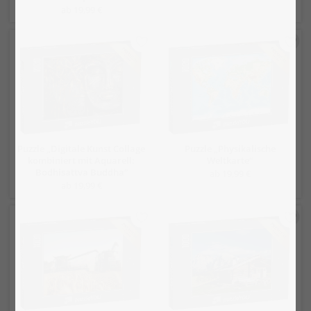
ab 19,99 €
Puzzle „Digitale Kunst Collage
Puzzle „Physikalische
kombiniert mit Aquarell:
Weltkarte“
Bodhisattva Buddha“
ab 19,99 €
ab 19,99 €