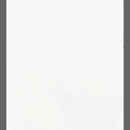
Mehr anzeigen
NEU! Die clevere Alternative. So gelingt
jedes Motiv – garantiert.