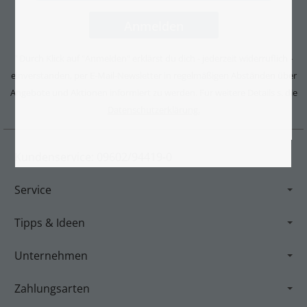
Durch Klick auf "Anmelden" erklärst du dich - jederzeit widerruflich -
*
einverstanden, per E-Mail-Newsletter in regelmäßigen Abständen über
Angebote und Aktionen informiert zu werden. Für weitere Details s. die
Datenschutzerklärung.
Kundenservice: 09602/94419-0
Service
Tipps & Ideen
Unternehmen
Zahlungsarten