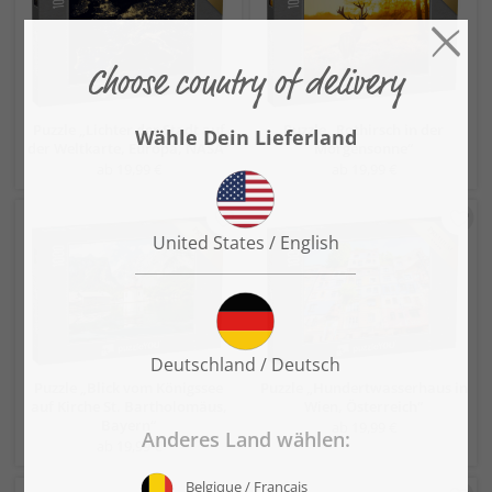
Puzzle „Lichter der Stadt auf
Puzzle „Rothirsch in der
der Weltkarte, Europa, NASA“
Morgensonne“
ab 19,99 €
ab 19,99 €
Puzzle „Blick vom Königssee
Puzzle „Hundertwasserhaus in
auf Kirche St. Bartholomäus,
Wien, Österreich“
Bayern“
ab 19,99 €
ab 19,99 €