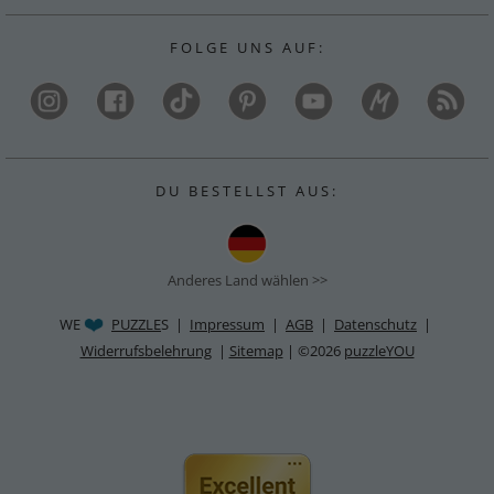
F O L G E U N S A U F :
D U B E S T E L L S T A U S :
Anderes Land wählen >>
WE
PUZZLE
S |
Impressum
|
AGB
|
Datenschutz
|
Widerrufsbelehrung
|
Sitemap
| ©2026
puzzleYOU