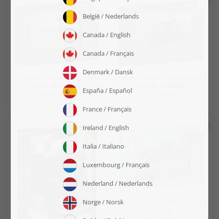
Puzzle „Elefant steht auf
Puzzle „Grüner Traktor pflügt
einem dünnen Ast,
ein Getreidefeld “
Illustration“
ab 19,99 €
ab 19,99 €
Puzzle „Dahoam is Dahoam in
Lansing“
ab 19,99 €