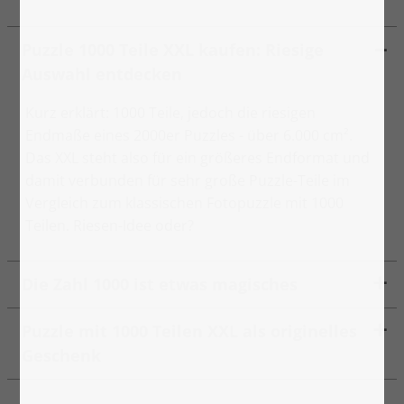
Puzzle 1000 Teile XXL kaufen: Riesige
Auswahl entdecken
Kurz erklärt: 1000 Teile, jedoch die riesigen
Endmaße eines 2000er Puzzles - über 6.000 cm².
Das XXL steht also für ein größeres Endformat und
damit verbunden für sehr große Puzzle-Teile im
Vergleich zum klassischen Fotopuzzle mit 1000
Teilen. Riesen-Idee oder?
Die Zahl 1000 ist etwas magisches
Puzzle mit 1000 Teilen XXL als originelles
Geschenk