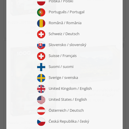
Puzzle „LITTLEMONSTERTIME:
Joe“
ab 19,99 €
Puzzle „Panoramablick auf
Oberstdorf im Allgäu“
ab 19,99 €
Puzzle „LITTLEMONSTERTIME:
Grumpkin“