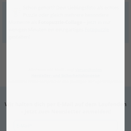
Schon gehört? Dein Lieblingsfoto als echtes
Puzzle oder gleich mehrere besondere
Momente als
Fotopuzzle-Collage
– jetzt in nur
wenigen Minuten ein einzigartiges
Fotopuzzle
gestalten!
Alle Preise inkl. MwSt., zzgl.
Versandkosten
.
Hersteller- und Sicherheitshinweise
Rabattierte Preise entsprechen den jeweiligen 30-Tage-Bestpreisen.
Wir halten dich per E-Mail auf dem Laufenden
– Jetzt zum Newsletter anmelden!