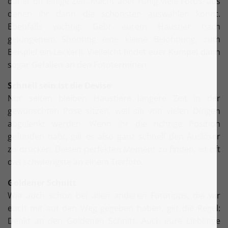
daher oft einige Zeit. Macht aber ruhig viele Fotos, aus
denen ihr dann die schönsten auswählen könnt.
Ebenfalls wichtig: Gebt eurem Haustier nach
gelungenem Shooting eine kleine Belohnung, zum
Beispiel ein Leckerli. Vielleicht findet euer Kumpel dann
sogar Gefallen an den Fototerminen.
Schnell sein ist die Devise
Nur selten bleiben Haustiere längere Zeit in der
gewünschten Pose sitzen, weil sie von vielen Dingen
abgelenkt werden. Wenn ihr die richtige Position
gefunden habt, gilt es also ganz schnell den Auslöser
zu drücken. Diesen perfekten Moment zu finden, ist oft
das schwierigste an einem Tierfoto.
Goldener Schnitt
Wie auch schon bei allen anderen Fototipps, die wir
euch mit auf den Weg gegeben haben, gilt die Regel:
Denkt an den Goldenen Schnitt. Auch eure Lieblinge