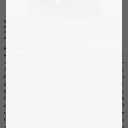
Solche Porträtfotos sind wirklich nicht leicht zu knipsen. Setzt hierfür
euren Freund bewusst in den Fokus des Bildes und versucht, dass er
direkt in die Kamera schaut. Das ein oder andere Ablenkungsmanöver
mit Leckerlis kann dabei sicherlich hilfreich se
Porträtfotos von euren Lieblingen
Porträtfotos von euren Schmusetieren zu knipsen ist
zwar nicht unbedingt leicht, aber gelingt euch so eine
Aufnahme, dann macht das Endresultat wirklich einiges
her. Setzt für solche Porträtfotos das Tier bewusst in
den Fokus des Bildes und achtet besonders darauf,
dass ihr keinen störenden Hintergrund im Bild habt.
Diese Fotos sind eine besondere Herausforderung, da
eure Lieblinge meist nicht ruhig sitzen bleiben und
nicht direkt in die Kamera schauen. Vor allem bei
Porträtfotos ist es daher sinnvoll, sich eine Hilfsperson
zu holen, die das Tier mit Ablenkungsmanövern zum