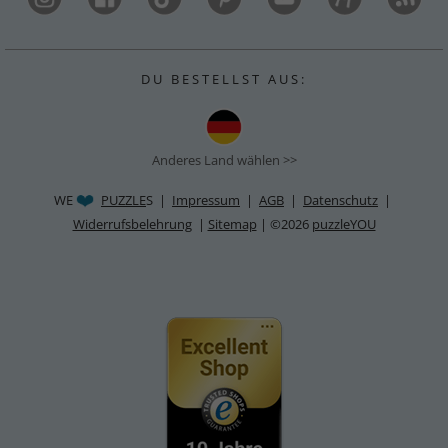
D U B E S T E L L S T A U S :
Anderes Land wählen >>
WE
PUZZLE
S |
Impressum
|
AGB
|
Datenschutz
|
Widerrufsbelehrung
|
Sitemap
| ©2026
puzzleYOU