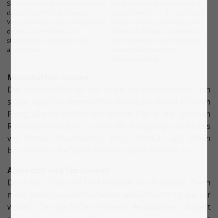
So sehen viele Bilder aus, wenn ihr
Bei dieser Aufnahme wurde mit
den künstlichen Blitz benutzt.
natürlichem Licht, das durch das
Versucht daher, wenn möglich, auf
Fenster scheint, gearbeitet. So
diesen zu verzichten und
wirken die Farben viel schöner
stattdessen natürliches Licht
und natürlicher und ihr blendet
auszunutzen.
euren Liebling nicht mit
Blitzlichtgewitter.
Mitzieheffekt nutzen
Der Mitzieheffekt ist vor allem bei Bewegtbildern ein
super Tipp. Um diesen Effekt zu nutzen, müsst ihr beim
Fotografieren einfach mit eurem Tier in der gleichen
Richtung mitlaufen. So wird die Bewegung des Motivs
viel besser festgehalten. Nutzt hierfür, wie schon
beschrieben, die Sport-Funktion eurer Kamera aus.
Abwarten und Tee trinken
Das A und O bei der Tierfotografie ist die Geduld. Denn
meist wollen unsere Vierbeiner einfach nicht so, wie wir
wollen. Den perfekten Moment festzuhalten, dauert