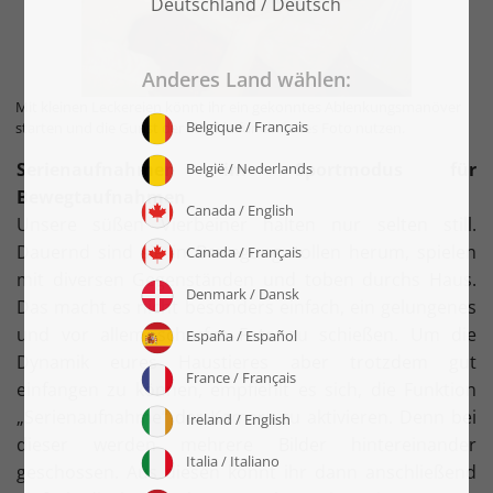
Mit kleinen Leckereien könnt ihr ein gekonntes Ablenkungsmanöver
starten und die Gunst der Stunde für ein tolles Foto nutzen.
Serienaufnahmen im Sportmodus für
Bewegtaufnahmen
Unsere süßen Vierbeiner halten nur selten still.
Dauernd sind sie in Bewegung, tollen herum, spielen
mit diversen Gegenständen und toben durchs Haus.
Das macht es nicht besonders einfach, ein gelungenes
und vor allem scharfes Foto zu schießen. Um die
Dynamik eures Haustieres aber trotzdem gut
einfangen zu können, empfiehlt es sich, die Funktion
„Serienaufnahme“ der Kamera zu aktivieren. Denn bei
dieser werden mehrere Bilder hintereinander
geschossen. Aus diesen könnt ihr dann anschließend