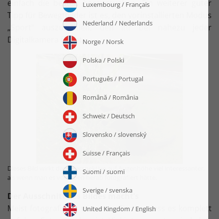
einfach die besten heraussuchen. Ein weiterer guter
Tipp für Bewegtbilder ist es, den vorinstallierten Modus
„Sport“ auszuwählen, den ihr bei nahezu jeder
Digitalkamera findet.
Dieses Bild wirkt dank Perspektive auf Augenhöhe viel interessanter,
als wenn man es von oben herab fotografiert hätte.
Der Ausschnitt des Bildes macht’s
Meist fotografieren wir unser Tier so, dass es komplett