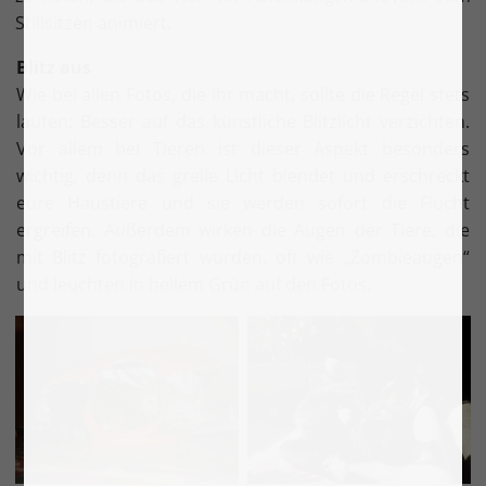
Stillsitzen animiert.
Blitz aus
Wie bei allen Fotos, die ihr macht, sollte die Regel stets
lauten: Besser auf das künstliche Blitzlicht verzichten.
Vor allem bei Tieren ist dieser Aspekt besonders
wichtig, denn das grelle Licht blendet und erschreckt
eure Haustiere und sie werden sofort die Flucht
ergreifen. Außerdem wirken die Augen der Tiere, die
mit Blitz fotografiert wurden, oft wie „Zombieaugen“
und leuchten in hellem Grün auf den Fotos.