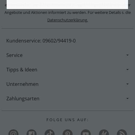
einverstanden, per E-Mail-Newsletter in regelmäßigen Abständen über
Angebote und Aktionen informiert zu werden. Für weitere Details s. die
Datenschutzerklärung.
Kundenservice: 09602/94419-0
Service
Tipps & Ideen
Unternehmen
Zahlungsarten
F O L G E U N S A U F :