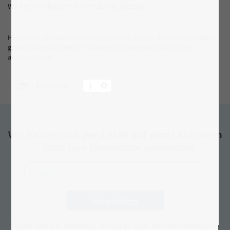
wirken in diesem Format viel besser.
Hier wurde das kleine Kätzchen bewusst nicht in die Mitte des Bildes
gesetzt. Denn das Foto im Goldenen Schnitt wirkt auf uns viel
ansprechender.
Gefällt mir
Wir halten dich per E-Mail auf dem Laufenden
– Jetzt zum Newsletter anmelden!
Durch Klick auf "Anmelden" erklärst du dich - jederzeit widerruflich -
*