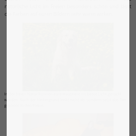
natürliche Licht im Freien besonders schön und lässt
die Farben auf euren Bildern sehr warm wirken.
In der freien Natur können eure Haustiere ins beste Licht gerückt
werden. Auch der Hintergrund lenkt nicht ab, sondern setzt das Tier
gekonnt in den Fokus.