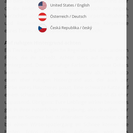
auf dem Foto zu sehen ist. Viel interessanter sind aber
oft die Bilder, die nur gewisse Bildausschnitte zeigen.
Verzichtet also ruhig mal auf Ganzkörper-Aufnahmen
und konzentriert euch auf bestimmte Körperteile
eures Tieres, wie beispielsweise das Gesicht.
Auf ruhigen Hintergrund achten
Bei Tierfotos gilt die gleiche Regel wie bei allen anderen
Fotos, die ihr schießt. Achtet stets auf einen guten
Hintergrund. Denn unruhige Farben oder viele Details
lenken viel zu sehr vom Hauptmotiv ab. Sucht also
einen eher ruhigen Hintergrund aus, der auch zur
Farbe eures Haustieres passt. Eine schwarze Katze auf
einem schwarzen Ledersofa beispielsweise ist da eher
unpassend. Übrigens: Eure Lieblinge wirken besonders
gut in ihrer natürlichen Umgebung, also draußen. Vor
allem im Sommer bei strahlendem Sonnenschein oder
bei einem Winterspaziergang im Schnee können die
besten Fotos entstehen. Außerdem wirkt das