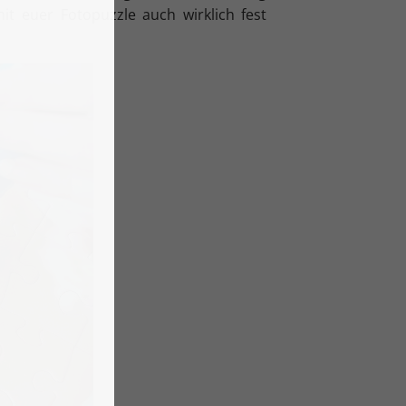
it euer Fotopuzzle auch wirklich fest