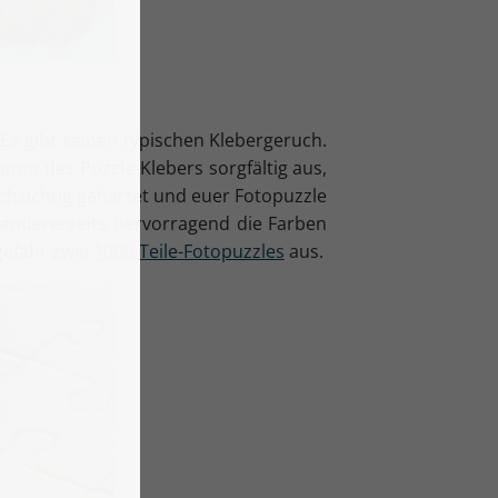
 Es gibt keinen typischen Klebergeruch.
amm des Puzzle-Klebers sorgfältig aus,
rchsichtig gehärtet und euer Fotopuzzle
t andererseits hervorragend die Farben
gefähr zwei
1000-Teile-Fotopuzzles
aus.