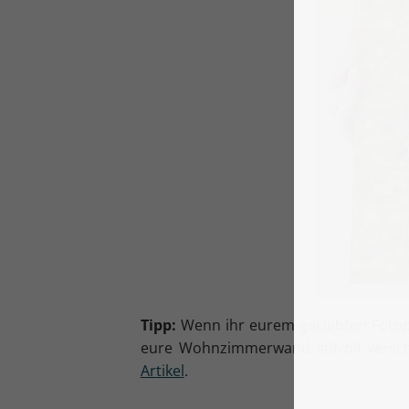
Tipp:
Wenn ihr eurem geklebten Fotopuz
eure Wohnzimmerwand stilvoll versc
Artikel
.