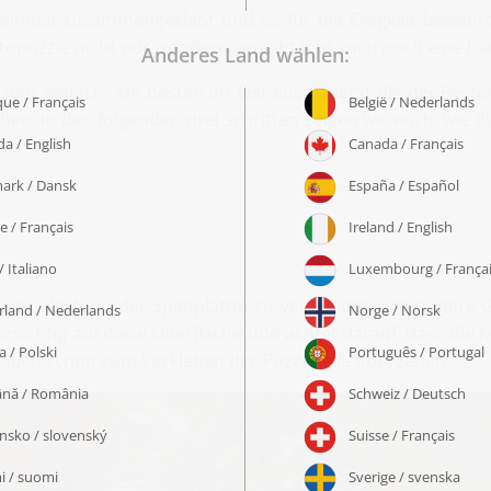
 einmal zusammengeklebt und so für die Ewigkeit bewah
s Fotopuzzle nicht nur, sondern verleiht ihm auch noch eine 
sehr einfach. Am besten ihr lest euch zuerst die der Bes
en. In den folgenden drei Schritten zeigen wir euch, wie i
apier, Karton oder Spanplatte) zu verwenden, um andere 
orsichtig auf diese Oberfläche und achtet darauf, dass die
ihr auch schon zum Verkleben der Puzzleteile übergehen.