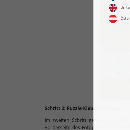
Schritt 2: Puzzle-Kleber auftragen
Im zweiten Schritt geht es nun um d
Vorderseite des Fotopuzzles auf. Ver