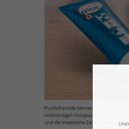
Puzzlefreunde kennen die Situation: H
vollständigen Fotopuzzle zusammenges
und die investierte Zeit doch viel zu 