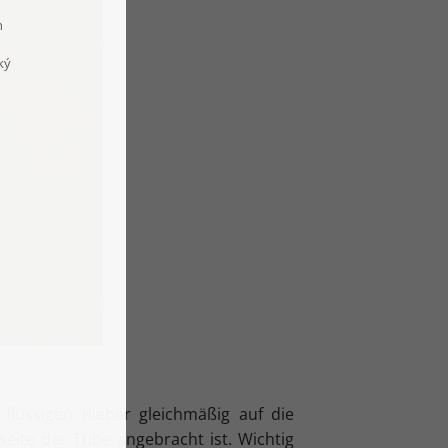
flüssigen Kleber gleichmäßig auf die
eite der Tube angebracht ist. Wichtig