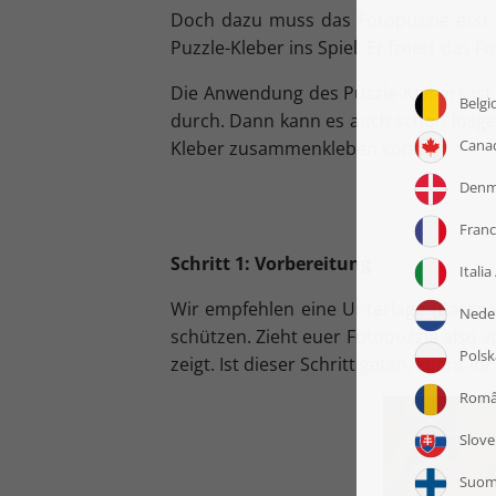
Doch dazu muss das Fotopuzzle erst
Puzzle-Kleber ins Spiel. Er fixiert da
Die Anwendung des Puzzle-Klebers ist 
durch. Dann kann es auch schon losgeh
Kleber zusammenkleben könnt.
Schritt 1: Vorbereitung
Wir empfehlen eine Unterlage (Backp
schützen. Zieht euer Fotopuzzle also v
zeigt. Ist dieser Schritt getan, könnt 