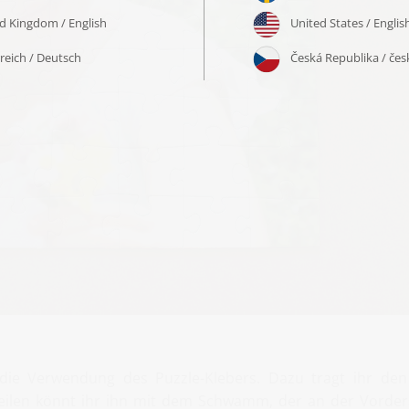
ie Verwendung des Puzzle-Klebers. Dazu tragt ihr den 
teilen könnt ihr ihn mit dem Schwamm, der an der Vorders