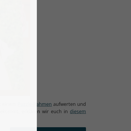
it einem
Puzzle-Rahmen
aufwerten und
bekommt, erklären wir euch in
diesem