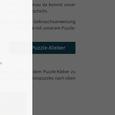
rt werden. Und genau da kommt unser
hauchdünne Schutzschicht.
tellung beiliegende Gebrauchsanweisung
hr euer Fotopuzzle mit unserem Puzzle-
Zum Puzzle-Kleber
Gegenstände vor dem Puzzle-Kleber zu
 Motivseite eures Fotopuzzles nach oben