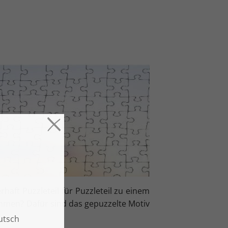
aft Puzzleteil für Puzzleteil zu einem
hmen? Dafür sind das gepuzzelte Motiv