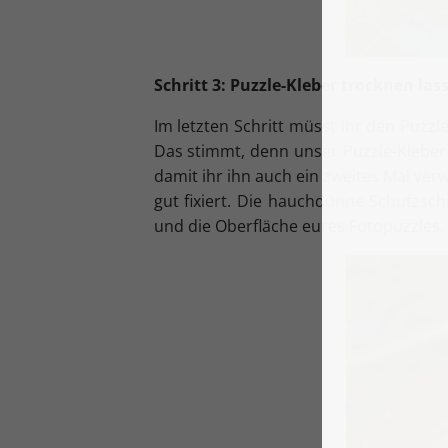
Schritt 3: Puzzle-Kleber trocknen las
Im letzten Schritt müsst ihr den Puzzl
Das stimmt, denn unser Puzzle-Kleber 
damit ihr ihn auch ein zweites Mal ver
gut fixiert. Die hauchdünne Schutzsch
und die Oberfläche eures Fotopuzzles. 