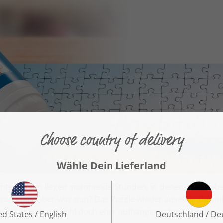
inter einem liegen spannende Stunden, in denen man fieberh
etzt hat. Aber was nun? Das Puzzle wieder auseinanderne
schade! Also dann wohl doch eher aufhängen oder aufstellen.