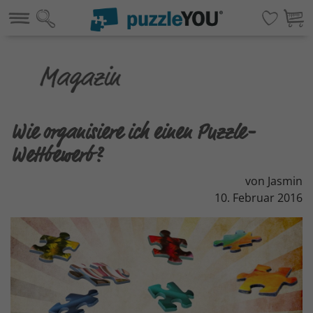
Wie organisiere ich einen Puzzle-
Wettbewerb?
von Jasmin
10. Februar 2016