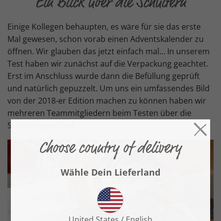
Ein Blick über die Schultern
Einige Kollegen behaupten, es wäre für sie das erste
Mal gewesen, schon vorab einen Adventskalender zu
öffnen. Wir glauben das jetzt einfach mal... In unserem
Test haben wir zunächst auf die Verpackung geachtet.
Erst im Anschluss wurde dann die Befüllung geprüft
und natürlich gepuzzelt. Um uns ein umfassendes Bild
von der 2018-er Edition machen zu können haben wir
mehreren Teammitgliedern beim Testen über die
Schulter geschaut.