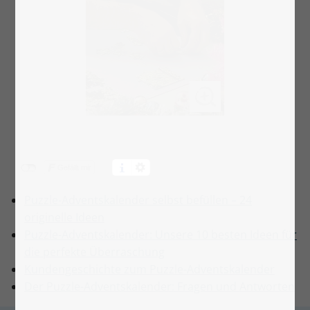
Gefällt mir
Puzzle-Adventskalender selbst befüllen – 24
originelle Ideen
Puzzle-Adventskalender: Unsere 10 besten Ideen für
die perfekte Überraschung
Kundengeschichte zum Puzzle-Adventskalender
Der Puzzle-Adventskalender: Fragen und Antworten