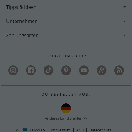
Tipps & Ideen
Unternehmen
Zahlungsarten
F O L G E U N S A U F :
D U B E S T E L L S T A U S :
Anderes Land wählen >>
WE
PUZZLE
S |
Impressum
|
AGB
|
Datenschutz
|