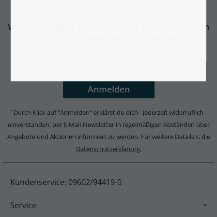
Wir halten dich per E-Mail auf dem Laufenden
– Jetzt zum Newsletter anmelden!
Durch Klick auf "Anmelden" erklärst du dich - jederzeit widerruflich -
*
einverstanden, per E-Mail-Newsletter in regelmäßigen Abständen über
Angebote und Aktionen informiert zu werden. Für weitere Details s. die
Datenschutzerklärung.
Kundenservice: 09602/94419-0
Service