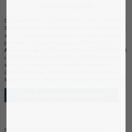
Adventskalender
Die Feuerprobe ist also bestanden - ob mit oder ohne
Schokolade, unser Adventskalender kam bei allen gut
an. Wir sind happy, dass wir ihn euch auch in diesem
Jahr wieder mit gutem Gewissen anbieten können.
Aber Achtung:
Der Puzzle-Adventskalender ist limitiert
und sehr gefragt. Es heißt also, schnell sein! Wir sind
schon gespannt auf euer Feedback und freuen uns
über Kommentare :) Habt ihr schon Ideen, welches
Motiv ihr nehmt und wen ihr damit überraschen wollt?
Zum Puzzle-Adventskalender
Hier noch ein paar Fotos vom großen Puzzle-