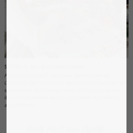
Schritt 3: Der Geschmackstest
Auch geschmacklich hat unser Adventskalender
überzeugt. Die Schokolade der Confiserie Riegelein ist
super lecker. Eine Kollegin hatte die Schokolade aus
ihrem Testkalender bereits nach einem Nachmittag
aufgefuttert ;)
Unser Fazit zum Puzzle-