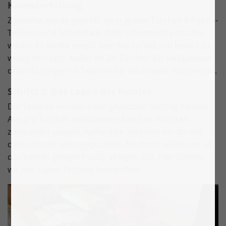
Kalenderfüllung
Zunächst wurde geprüft, ob in jedem Türchen 8 Puzzle-
Teilchen und Schokolade (falls mitbestellt) enthalten
waren. Es durfte jeweils kein Teil zu viel und keines zu
wenig drin sein. Außer im 24. Türchen für Heiligabend,
denn da sorgen 16 Teilchen für noch mehr Puzzlespaß.
Schritt 2: Das Legen des Puzzles
Die Teilchen wurden dann gepuzzelt. Wichtig hierbei:
Alle pro Türchen enthaltenen Teilchen mussten
zueinander passen. Außerdem achteten wir darauf,
dass sich der eben gepuzzelte Abschnitt wiederum an
das bereits gelegte Puzzle anlegen ließ. Hier können
wir nur sagen: Prüfung bestanden!