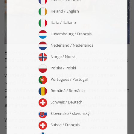
Besonders spannend für uns war natürlich der erste
Eindruck unserer Kollegen direkt nach dem Öffnen des
Paketes. Dieser fiel bei allen gleich aus: Der Kalender
wurde als hochwertig und stabil wahrgenommen -
sowohl beim Hinstellen als auch beim Aufhängen an
der Wohnwand. Die Mehrheit würde ihren individuellen
Adventskalender zu Hause aber eher aufstellen als
aufhängen. Zum Öffnen der Türchen und Herausholen
der Puzzleteile müsste dieser sonst täglich von der
Wand genommen werden. Richtig gut kam das unter
der Front eingelegte Papierkissen an, wie man es auch