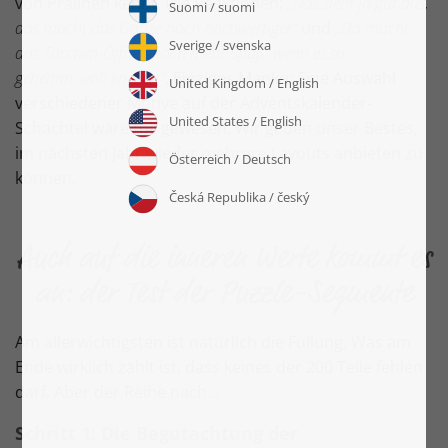
von Pralinen kennt. Die Reaktionen:
„Das sieht ja gut aus,
das macht das Ganze noch hochwertiger“
und
„Da macht
das Türchen-Öffnen noch mehr Spaß, wenn es so
geheimnisvoll knistert“
. Einziges Manko: Eine Auswahl
verschiedener Motive auf der Adventskalender-
Schachtel wäre toll gewesen. Wir geben unser Bestes,
im nächsten Jahr wieder mehrere Layouts anbieten zu
können.
Auch auf die inneren Werte kommt es
an: der Test der Puzzle-Segmente
Am allerwichtigsten ist natürlich die Füllung. Was am
Ende wirklich zählt ist, dass keines der 200 Teile fehlen
darf. Aber der Reihe nach…
Schritt 1: Die Begutachtung der