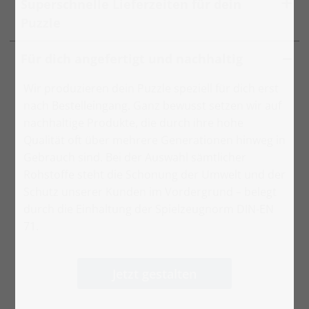
Superschnelle Lieferzeiten für dein
Puzzle
Für dich angefertigt und nachhaltig
Wir produzieren dein Puzzle speziell für dich erst
nach Bestelleingang. Ganz bewusst setzen wir auf
nachhaltige Produkte, die durch ihre hohe
Qualität oft über mehrere Generationen hinweg in
Gebrauch sind. Bei der Auswahl sämtlicher
Rohstoffe steht die Schonung der Umwelt und der
Schutz unserer Kunden im Vordergrund – belegt
durch die Einhaltung der Spielzeugnorm DIN-EN
71.
Jetzt gestalten