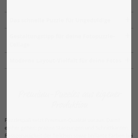
Das schnelle Puzzle für Ungeduldige
Gestaltungstipp für deine Fotopuzzle-
Collage
Moderne Layout-Vielfalt für deine Fotos
Premium-Puzzles aus eigener
Produktion
Puzzlespaß setzt Premium-Qualität voraus. Damit
einher gehen: präzise Stanzungen und Schnittkanten,
Passgenauigkeit der Teilchen sowie brillante Farben bei