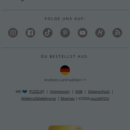
F O L G E U N S A U F :
D U B E S T E L L S T A U S :
Anderes Land wählen >>
WE
PUZZLE
S |
Impressum
|
AGB
|
Datenschutz
|
Widerrufsbelehrung
|
Sitemap
| ©2026
puzzleYOU