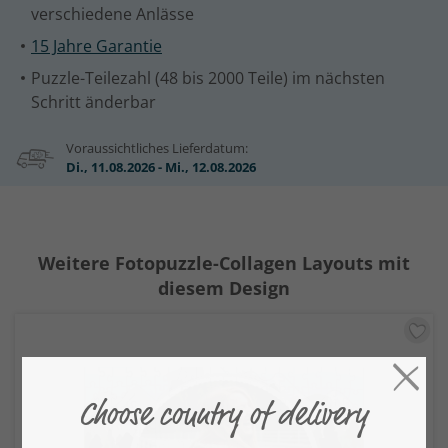
verschiedene Anlässe
15 Jahre Garantie
Puzzle-Teilezahl (48 bis 2000 Teile) im nächsten
Schritt änderbar
Voraussichtliches Lieferdatum:
Di., 11.08.2026 - Mi., 12.08.2026
Weitere Fotopuzzle-Collagen Layouts mit
diesem Design