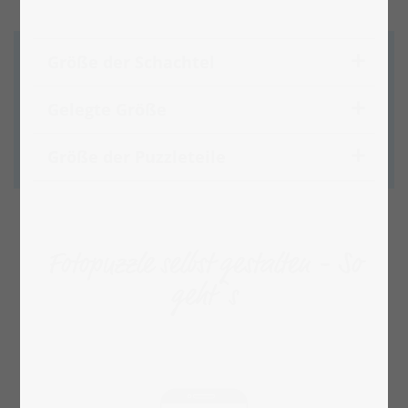
Größe der Schachtel
Gelegte Größe
Größe der Puzzleteile
Fotopuzzle selbst gestalten - So
geht`s