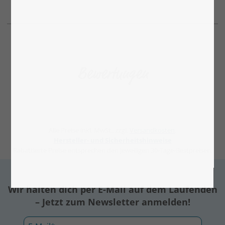
Bewertungen
Alle Preise inkl. MwSt., zzgl.
Versandkosten
.
Hersteller- und Sicherheitshinweise
Rabattierte Preise entsprechen den jeweiligen 30-Tage-Bestpreisen.
Wir halten dich per E-Mail auf dem Laufenden
– Jetzt zum Newsletter anmelden!