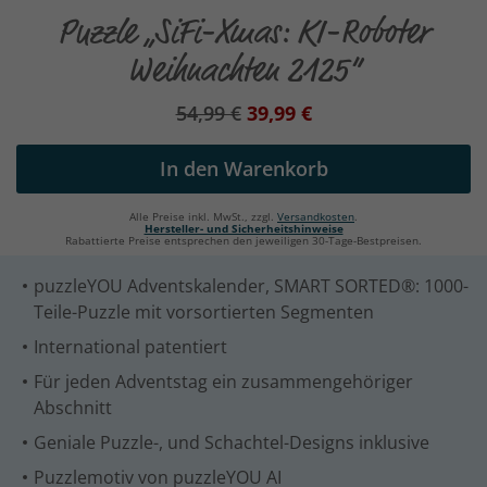
Puzzle „SiFi-Xmas: KI-Roboter
Weihnachten 2125“
54,99 €
39,99 €
In den Warenkorb
Alle Preise inkl. MwSt., zzgl.
Versandkosten
.
Hersteller- und Sicherheitshinweise
Rabattierte Preise entsprechen den jeweiligen 30-Tage-Bestpreisen.
puzzleYOU Adventskalender, SMART SORTED®: 1000-
Teile-Puzzle mit vorsortierten Segmenten
International patentiert
Für jeden Adventstag ein zusammengehöriger
Abschnitt
Geniale Puzzle-, und Schachtel-Designs inklusive
Puzzlemotiv von puzzleYOU AI