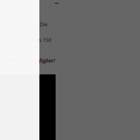
le-Segmenten.
ilen vorsortiert. Die
d jeden Tag ein
 25 und höchstens 150
it 1000 Teilen verfügbar!