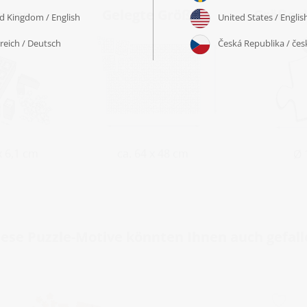
oxen:
Gelegte Größe:
Größe d
ca. 64 x 48 cm
 x 6,1 cm
Ø 
iese Puzzle-Motive könnten Ihnen auch gefall