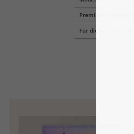
Premium-Puzzles da
Für dich angefertig