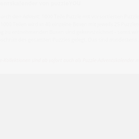
ventskalender von puzzleYOU
durch den Advent: 1000 Teile Puzzle mit vorsortierten Puzz
000 Teilen wird in 40 einzelne Boxen mit jeweils 25 Puzzlete
ag zu entnehmenden Boxen sind gekennzeichnet - somit wir
chnitt des gesamten Puzzles gelegt. Das sind mindestens
e-Kollektionen sind ab sofort auch als Puzzle-Adventskalender m