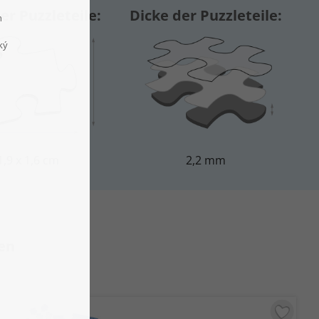
er Puzzleteile:
Dicke der Puzzleteile:
1,9 x 1,6 cm
2,2 mm
en