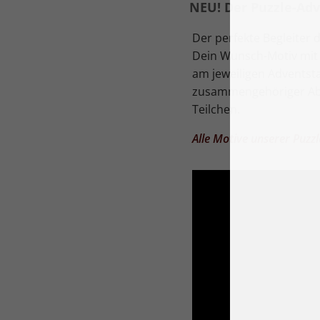
NEU! Der Puzzle-Ad
Der perfekte Begleiter 
Dein Wunsch-Motiv mit 1
am jeweiligen Adventst
zusammengehöriger Abs
Teilchen.
Alle Motive unserer Puzzl