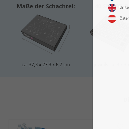
Maße der Schachtel:
40 SMART-B
ca. 37,3 x 27,3 x 6,7 cm
jeweils ca. 3 x 3
D