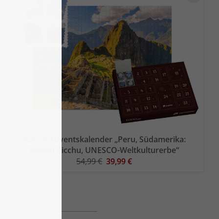
Puzzle-Adventskalender „Peru, Südamerika:
Machu Picchu, UNESCO-Weltkulturerbe“
54,99 €
39,99 €