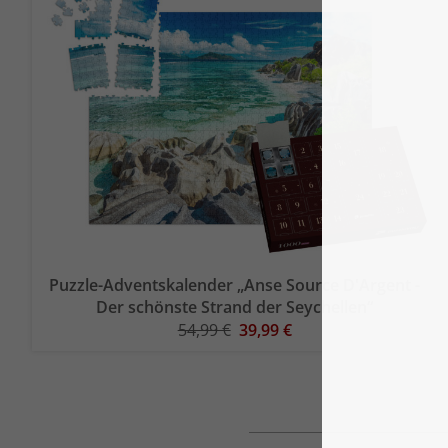
Puzzle-Adventskalender „Anse Source D'Argent -
Der schönste Strand der Seychellen“
54,99 €
39,99 €