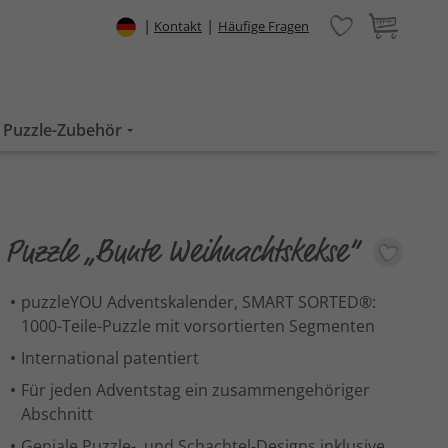
|
|
Kontakt
Häufige Fragen
Puzzle-Zubehör
Puzzle „Bunte Weihnachtskekse“
puzzleYOU Adventskalender, SMART SORTED®:
1000-Teile-Puzzle mit vorsortierten Segmenten
International patentiert
Für jeden Adventstag ein zusammengehöriger
Abschnitt
Geniale Puzzle-, und Schachtel-Designs inklusive