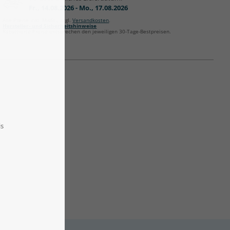
Fr., 14.08.2026 - Mo., 17.08.2026
Alle Preise inkl. MwSt., zzgl.
Versandkosten
.
Hersteller- und Sicherheitshinweise
Rabattierte Preise entsprechen den jeweiligen 30-Tage-Bestpreisen.