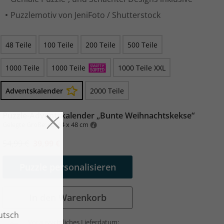
Puzzlemotiv von JeniFoto / Shutterstock
48 Teile
100 Teile
200 Teile
500 Teile
1000 Teile
1000 Teile
1000 Teile XXL
Adventskalender
2000 Teile
Puzzle-Adventskalender „Bunte Weihnachtskekse“
Gelegte Größe: ca. 64 x 48 cm
54,99 €
39,99 €
Puzzle personalisieren
In den Warenkorb
Voraussichtliches Lieferdatum: