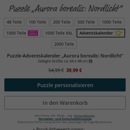
Puzzle „Aurora borealis: Nordlicht“
48 Teile
100 Teile
200 Teile
500 Teile
1000 Teile
1000 Teile
1000 Teile XXL
Adventskalender
2000 Teile
Puzzle-Adventskalender „Aurora borealis: Nordlicht“
Gelegte Größe: ca. 64 x 48 cm
54,99 €
39,99 €
Puzzle personalisieren
In den Warenkorb
Alle Preise inkl. MwSt., zzgl.
Versandkosten
.
Hersteller- und Sicherheitshinweise
Rabattierte Preise entsprechen den jeweiligen 30-Tage-Bestpreisen.
» Produktbewertungen: