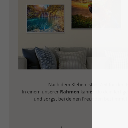
Nach dem Kleben ist es Zeit für den Fe
In einem unserer
Rahmen
kannst du dein fertig
und sorgst bei deinen Freunden bestimmt f