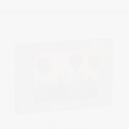
Diese Puzzle-Motive könnten dir auch gefalle
Puzzle 48 Teile „Heißluftballon über der Ebene von