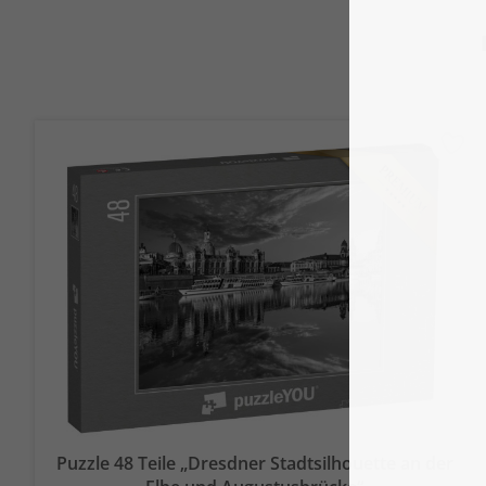
Puzzle 48 Teile „Dresdner Stadtsilhouette an der