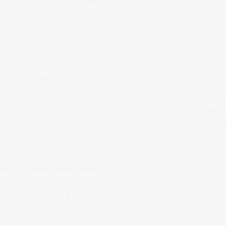
Bagan am nebligen Morgen, Myanmar“
19,99 €
alt für Puzzle-Fans
zzle-Motive, die die Puzzler-Herzen höher schlagen lassen.
sonderer Sorgfalt um die Auswahl unserer Puzzle-Kollektio
en und ausdrucksstarken Fotografen-Bildern als Puzzle - ega
nk eigener Produktion
t und nachhaltig