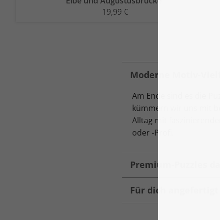
Elbe und Augustusbrücke“
19,99 €
Moderne Motiv-Vielf
Am Ende sind es die Pu
kümmern wir uns mit be
Alltag mit faszinierend
oder -Profi.
Premium-Puzzles da
Für dich angefertig