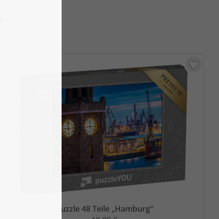
n
Puzzle 48 Teile „Hamburg“