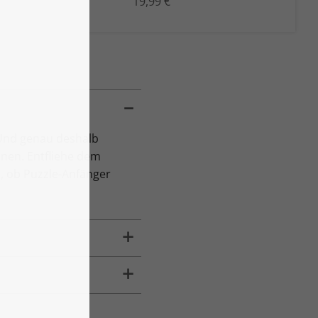
19,99 €
 Und genau deshalb
nen. Entfliehe dem
l, ob Puzzle-Anfänger