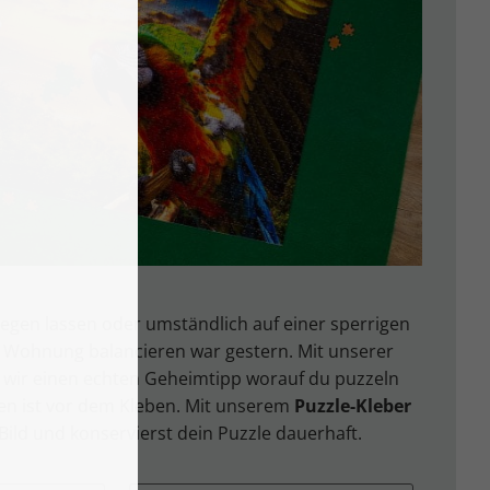
liegen lassen oder umständlich auf einer sperrigen
 Wohnung balancieren war gestern. Mit unserer
wir einen echten Geheimtipp worauf du puzzeln
en ist vor dem Kleben. Mit unserem
Puzzle-Kleber
Bild und konservierst dein Puzzle dauerhaft.