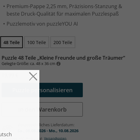
Premium-Pappe 2,25 mm, Präzisions-Stanzung &
beste Druck-Qualität für maximalen Puzzlespaß
Puzzlemotiv von puzzleYOU AI
48 Teile
100 Teile
200 Teile
Puzzle 48 Teile „Kleine Freunde und große Träumer“
Gelegte Größe: ca. 48 x 36 cm
19,99 €
Puzzle personalisieren
In den Warenkorb
Voraussichtliches Lieferdatum:
Sa., 08.08.2026 - Mo., 10.08.2026
Alle Preise inkl. MwSt., zzgl.
Versandkosten
.