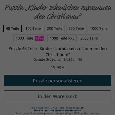
Puzzle „Kinder schmücken zusammen
den Christbaum“
48 Teile
100 Teile
200 Teile
500 Teile
1000 Teile
1000 Teile
1000 Teile XXL
2000 Teile
Puzzle 48 Teile „Kinder schmücken zusammen den
Christbaum“
Gelegte Größe: ca. 48 x 36 cm
19,99 €
Puzzle personalisieren
In den Warenkorb
Alle Preise inkl. MwSt., zzgl.
Versandkosten
.
Hersteller- und Sicherheitshinweise
Rabattierte Preise entsprechen den jeweiligen 30-Tage-Bestpreisen.