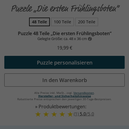
Puzzle „Die ersten Frühlingsboten“
48 Teile
100 Teile
200 Teile
Puzzle 48 Teile „Die ersten Frühlingsboten“
Gelegte Größe: ca. 48 x 36 cm
19,99 €
Puzzle personalisieren
In den Warenkorb
Alle Preise inkl. MwSt., zzgl.
Versandkosten
.
Hersteller- und Sicherheitshinweise
Rabattierte Preise entsprechen den jeweiligen 30-Tage-Bestpreisen.
» Produktbewertungen:
(1)
5,0
/
5,0